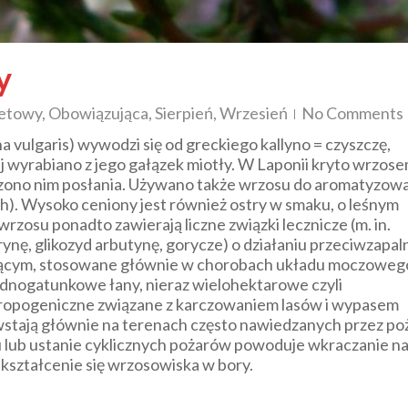
y
letowy
,
Obowiązująca
,
Sierpień
,
Wrzesień
No Comments
na vulgaris
) wywodzi się od greckiego
kallyno
= czyszczę,
j wyrabiano z jego gałązek miotły. W Laponii kryto wrzos
czono nim posłania. Używano także wrzosu do aromatyzow
h). Wysoko ceniony jest również ostry w smaku, o leśnym
zosu ponadto zawierają liczne związki lecznicze (m. in.
ynę, glikozyd arbutynę, gorycze) o działaniu przeciwzapa
ającym, stosowane głównie w chorobach układu moczoweg
dnogatunkowe łany, nieraz wielohektarowe czyli
ntropogeniczne związane z karczowaniem lasów i wypasem
stają głównie na terenach często nawiedzanych przez po
 lub ustanie cyklicznych pożarów powoduje wkraczanie na
ekształcenie się wrzosowiska w bory.