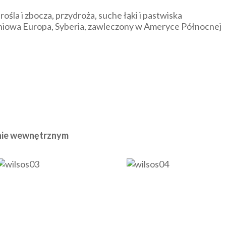
ośla i zbocza, przydroża, suche łąki i pastwiska
iowa Europa, Syberia, zawleczony w Ameryce Północnej
inie wewnętrznym