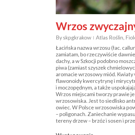
Wrzos zwyczajn
By
skpgkrakow
Atlas Roślin
,
Fio
Łacińska nazwa wrzosu (łac.
callu
zamiatam, bo rzeczywiście dawnie
dachy, a w Szkocji podobno mosz
piwa (zamiast szyszek chmielowyc
aromacie wrzosowy miód. Kwiaty wr
flawonoidy kwercytrynę i mirycytr
i moczopędnym, a także uspokaj
Wrzos miejscami tworzy prawie je
wrzosowiska. Jest to siedlisko a
owiec. W Polsce wrzosowiska pow
– poligonach. Zaniechanie wypasu
tereny drzew – brzóz i sosen i prz