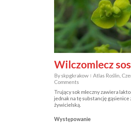
Wilczomlecz so
By
skpgkrakow
Atlas Roślin
,
Cze
Comments
Trujący sok mleczny zawiera lakto
jednak na tę substancję gąsienice
żywicielską.
Występowanie