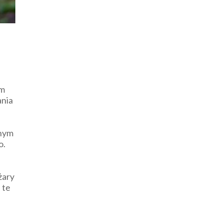
em
ania
lnym
o.
żary
 te