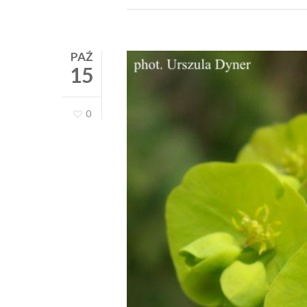
PAŹ
15
0