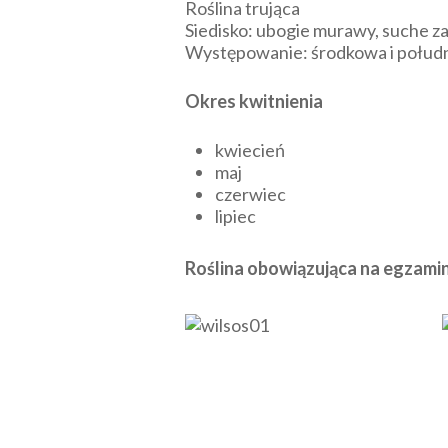
Roślina trująca
Siedisko: ubogie murawy, suche zar
Występowanie: środkowa i połudn
Okres kwitnienia
kwiecień
maj
czerwiec
lipiec
Roślina obowiązująca na egzam