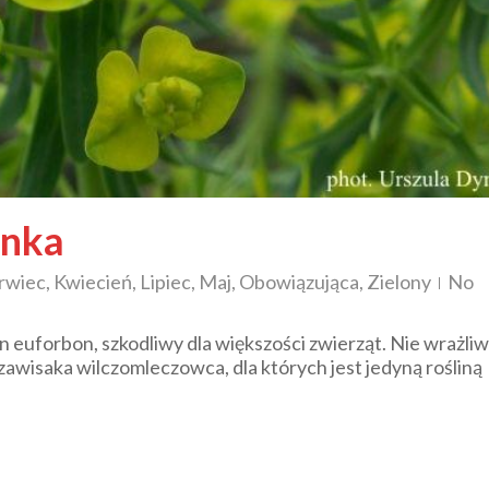
snka
rwiec
,
Kwiecień
,
Lipiec
,
Maj
,
Obowiązująca
,
Zielony
No
n euforbon, szkodliwy dla większości zwierząt. Nie wrażliw
 zawisaka wilczomleczowca, dla których jest jedyną rośliną