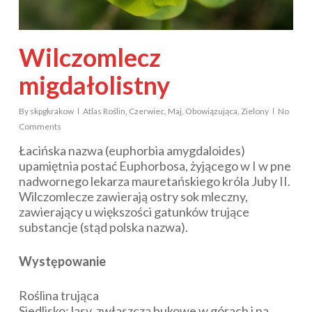
Wilczomlecz
migdałolistny
By
skpgkrakow
Atlas Roślin
,
Czerwiec
,
Maj
,
Obowiązująca
,
Zielony
No
Comments
Łacińska nazwa (
euphorbia amygdaloides
)
upamiętnia postać Euphorbosa, żyjącego w I w pne
nadwornego lekarza mauretańskiego króla Juby II.
Wilczomlecze zawierają ostry sok mleczny,
zawierający u większości gatunków trujące
substancje (stąd polska nazwa).
Występowanie
Roślina trująca
Siedlisko: lasy, zwłaszcza bukowe w górach i na