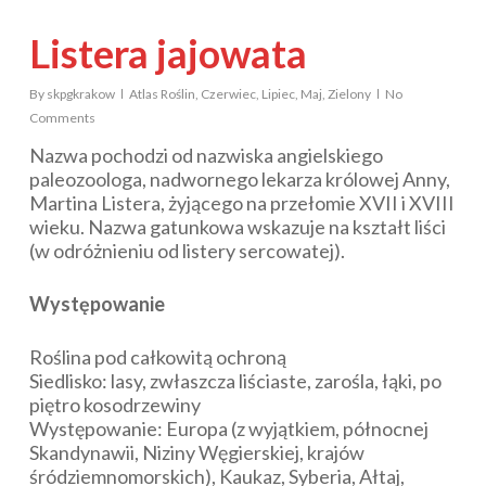
Listera jajowata
By
skpgkrakow
Atlas Roślin
,
Czerwiec
,
Lipiec
,
Maj
,
Zielony
No
Comments
Nazwa pochodzi od nazwiska angielskiego
paleozoologa, nadwornego lekarza królowej Anny,
Martina Listera, żyjącego na przełomie XVII i XVIII
wieku. Nazwa gatunkowa wskazuje na kształt liści
(w odróżnieniu od listery sercowatej).
Występowanie
Roślina pod całkowitą ochroną
Siedlisko: lasy, zwłaszcza liściaste, zarośla, łąki, po
piętro kosodrzewiny
Występowanie: Europa (z wyjątkiem, północnej
Skandynawii, Niziny Węgierskiej, krajów
śródziemnomorskich), Kaukaz, Syberia, Ałtaj,