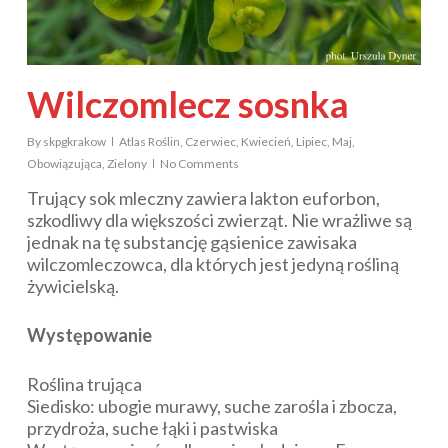
Wilczomlecz sosnka
By
skpgkrakow
Atlas Roślin
,
Czerwiec
,
Kwiecień
,
Lipiec
,
Maj
,
Obowiązująca
,
Zielony
No Comments
Trujący sok mleczny zawiera lakton euforbon,
szkodliwy dla większości zwierząt. Nie wrażliwe są
jednak na tę substancję gąsienice zawisaka
wilczomleczowca, dla których jest jedyną rośliną
żywicielską.
Występowanie
Roślina trująca
Siedisko: ubogie murawy, suche zarośla i zbocza,
przydroża, suche łąki i pastwiska