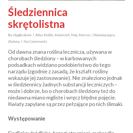
Śledziennica
skrętolistna
By
skpgkrakow
Atlas Roślin
,
Kwiecień
,
Maj
,
Marzec
,
Obowiązująca
,
Zielony
No Comments
Od dawna znana roślina lecznicza, używana w
chorobach śledziony – w karbowanych
podsadkach widziano podobieństwo do tego
narządu (zgodnie z zasadą, że kształt rośliny
wskazuje jej zastosowanie). Nie znaleziono jednak
w śledziennicy żadnych substancji leczniczych –
może i dobrze, bo o chorobach śledziony też do
niedawna miano mgliste i wręcz błędne pojęcie.
Kwiaty zapylane są przez pełzające po nich ślimaki.
Występowanie