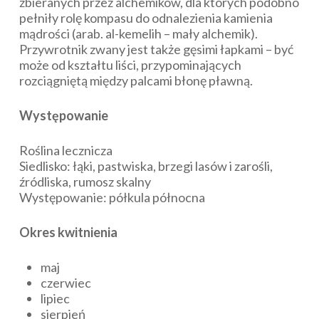
zbieranych przez alchemików, dla których podobno
pełniły rolę kompasu do odnalezienia kamienia
mądrości (arab.
al-kemelih
– mały alchemik).
Przywrotnik zwany jest także gęsimi łapkami – być
może od kształtu liści, przypominających
rozciągniętą między palcami błonę pławną.
Występowanie
Roślina lecznicza
Siedlisko: łąki, pastwiska, brzegi lasów i zarośli,
źródliska, rumosz skalny
Występowanie: półkula północna
Okres kwitnienia
maj
czerwiec
lipiec
sierpień