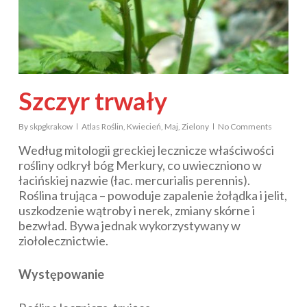
Szczyr trwały
By
skpgkrakow
Atlas Roślin
,
Kwiecień
,
Maj
,
Zielony
No Comments
Według mitologii greckiej lecznicze właściwości
rośliny odkrył bóg Merkury, co uwieczniono w
łacińskiej nazwie (łac.
mercurialis perennis
).
Roślina trująca – powoduje zapalenie żołądka i jelit,
uszkodzenie wątroby i nerek, zmiany skórne i
bezwład. Bywa jednak wykorzystywany w
ziołolecznictwie.
Występowanie