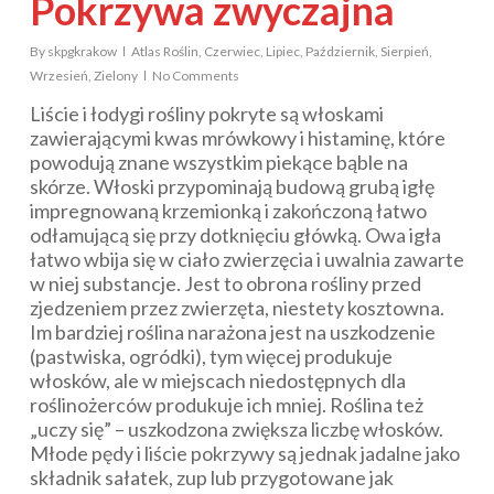
Pokrzywa zwyczajna
By
skpgkrakow
Atlas Roślin
,
Czerwiec
,
Lipiec
,
Październik
,
Sierpień
,
Wrzesień
,
Zielony
No Comments
Liście i łodygi rośliny pokryte są włoskami
zawierającymi kwas mrówkowy i histaminę, które
powodują znane wszystkim piekące bąble na
skórze. Włoski przypominają budową grubą igłę
impregnowaną krzemionką i zakończoną łatwo
odłamującą się przy dotknięciu główką. Owa igła
łatwo wbija się w ciało zwierzęcia i uwalnia zawarte
w niej substancje. Jest to obrona rośliny przed
zjedzeniem przez zwierzęta, niestety kosztowna.
Im bardziej roślina narażona jest na uszkodzenie
(pastwiska, ogródki), tym więcej produkuje
włosków, ale w miejscach niedostępnych dla
roślinożerców produkuje ich mniej. Roślina też
„uczy się” – uszkodzona zwiększa liczbę włosków.
Młode pędy i liście pokrzywy są jednak jadalne jako
składnik sałatek, zup lub przygotowane jak