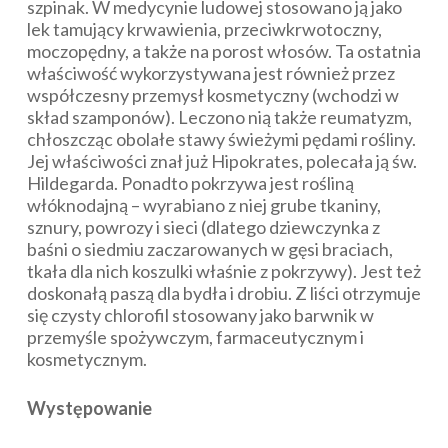
szpinak. W medycynie ludowej stosowano ją jako
lek tamujący krwawienia, przeciwkrwotoczny,
moczopędny, a także na porost włosów. Ta ostatnia
właściwość wykorzystywana jest również przez
współczesny przemysł kosmetyczny (wchodzi w
skład szamponów). Leczono nią także reumatyzm,
chłoszcząc obolałe stawy świeżymi pędami rośliny.
Jej właściwości znał już Hipokrates, polecała ją św.
Hildegarda. Ponadto pokrzywa jest rośliną
włóknodajną – wyrabiano z niej grube tkaniny,
sznury, powrozy i sieci (dlatego dziewczynka z
baśni o siedmiu zaczarowanych w gęsi braciach,
tkała dla nich koszulki właśnie z pokrzywy). Jest też
doskonałą paszą dla bydła i drobiu. Z liści otrzymuje
się czysty chlorofil stosowany jako barwnik w
przemyśle spożywczym, farmaceutycznym i
kosmetycznym.
Występowanie