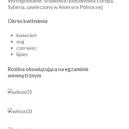
Występowanie: środkowa i południowa Europa,
Syberia, zawleczony w Ameryce Północnej
Okres kwitnienia
kwiecień
maj
czerwiec
lipiec
Roślina obowiązująca na egzaminie
wewnętrznym