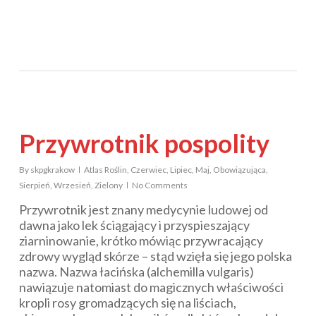
Przywrotnik pospolity
By
skpgkrakow
Atlas Roślin
,
Czerwiec
,
Lipiec
,
Maj
,
Obowiązująca
,
Sierpień
,
Wrzesień
,
Zielony
No Comments
Przywrotnik jest znany medycynie ludowej od
dawna jako lek ściągający i przyspieszający
ziarninowanie, krótko mówiąc przywracający
zdrowy wygląd skórze – stąd wzięła się jego polska
nazwa. Nazwa łacińska (
alchemilla vulgaris
)
nawiązuje natomiast do magicznych właściwości
kropli rosy gromadzących się na liściach,