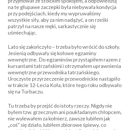
przyjmował ze stoickim spokojem, a odpowiedzią
na te głupawe zaczepki była niebywała kondycja
przy podejściach, kiedy my wypruwaliśmy
wszystkie siły, aby za nim nadążyć, a on rześki
patrzył na nasze męki, sarkastycznie się
uśmiechając.
Lato się zakończyło – trzeba było wrócić do szkoły.
Jesienią odbywały się kołowe egzaminy
wewnętrzne. Do egzaminów przystąpiłem razem z
kursantami tatrzańskimi i otrzymałem uprawnienia
wewnętrzne przewodnika tatrzańskiego.
Uroczyste przyrzeczenie przewodnickie nastąpiło
w trakcie 12-Lecia Koła, które tego roku odbywało
się na Turbaczu.
Tu trzeba by przejść do istoty rzeczy. Nigdy nie
byłem tzw. grzecznym ani poukładanym chłopcem,
nie wylewałem za kołnierz, zawsze lubiłem jak
„coś” się działo, lubiłem zbiorowe śpiewy, co