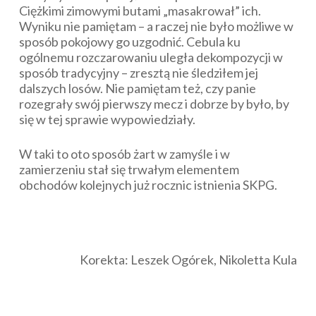
Ciężkimi zimowymi butami „masakrował” ich.
Wyniku nie pamiętam – a raczej nie było możliwe w
sposób pokojowy go uzgodnić. Cebula ku
ogólnemu rozczarowaniu uległa dekompozycji w
sposób tradycyjny – zresztą nie śledziłem jej
dalszych losów. Nie pamiętam też, czy panie
rozegrały swój pierwszy mecz i dobrze by było, by
się w tej sprawie wypowiedziały.
W taki to oto sposób żart w zamyśle i w
zamierzeniu stał się trwałym elementem
obchodów kolejnych już rocznic istnienia SKPG.
Korekta: Leszek Ogórek, Nikoletta Kula