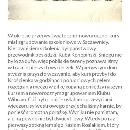
W okresie przerwy świąteczno-noworocznej kurs
miał zgrupowanie szkoleniowe w Szczawnicy.
Kierownikiem szkolenia był państwowy
przewodnik beskidzki, Kuba Konopiński. Śniegu nie
było za dużo, więc pobliskie tereny poznawaliśmy
w trakcie pieszych wycieczek. W pierwszym dniu
stycznia przyszło wezwanie, aby kurs przybył do
Krościenka w godzinach południowych celem
rozegrania meczu w piłkę kopaną pomiędzy naszym
kursem a noworocznym zgrupowaniem Klubu
Wibram. Cóż było robić – osłabieni przeżyciami
wieczoru sylwestrowego przyjechaliśmy karnie, by
ponieść sromotną porażkę. Wyniku nie pamiętam,
ale na pewno nie był dwucyfrowy. Wtedy po raz
pierwszy zetknąłem się z Kaziem Rosiakiem, który