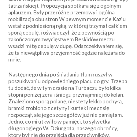
tatrzańskiej). Propozycja spotkała się z ogólnym
aplauzem. Były przeróżne przemowy i ogólna
mobilizacja obu stron W pewnym momencie Kaziu
wstał z podniesioną ręką, w której trzymał całkiem
sporą cebulę, i oświadczył, że z pewnością po
zakończonym zwycięstwem Beskidów meczu
wsadzi mi tę cebulę w dupę. Odszczekiwałem się,
że ta niewątpliwa przyjemność będzie należała do
mnie.
Następnego dnia po śniadaniu tłum ruszył w
poszukiwaniu odpowiedniego placu do gry. Trzeba
tu dodać, że w tym czasie na Turbaczu było kilka
stopni poniżej zera i śniegu przynajmniej do kolan.
Znaleziono sporą polanę, niestety lekko pochyłą,
bramki zrobiono z cetyny i kurtek i mecz się
rozpoczął, ale jego szczegółów już nie pamiętam.
Jedno, co mi utkwiło w pamięci, to sylwetka
długonogiego W. Dziurgota, naszego obrońcy,
który był nie do przejścia dla przeciwników.