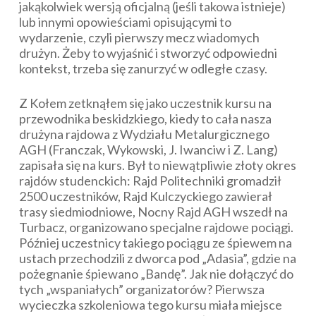
jakąkolwiek wersją oficjalną (jeśli takowa istnieje)
lub innymi opowieściami opisującymi to
wydarzenie, czyli pierwszy mecz wiadomych
drużyn. Żeby to wyjaśnić i stworzyć odpowiedni
kontekst, trzeba się zanurzyć w odległe czasy.
Z Kołem zetknąłem się jako uczestnik kursu na
przewodnika beskidzkiego, kiedy to cała nasza
drużyna rajdowa z Wydziału Metalurgicznego
AGH (Franczak, Wykowski, J. Iwanciw i Z. Lang)
zapisała się na kurs. Był to niewątpliwie złoty okres
rajdów studenckich: Rajd Politechniki gromadził
2500 uczestników, Rajd Kulczyckiego zawierał
trasy siedmiodniowe, Nocny Rajd AGH wszedł na
Turbacz, organizowano specjalne rajdowe pociągi.
Później uczestnicy takiego pociągu ze śpiewem na
ustach przechodzili z dworca pod „Adasia”, gdzie na
pożegnanie śpiewano „Bandę”. Jak nie dołączyć do
tych „wspaniałych” organizatorów? Pierwsza
wycieczka szkoleniowa tego kursu miała miejsce