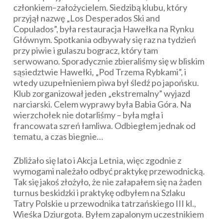
członkiem–założycielem. Siedzibą klubu, który
przyjął nazwę „Los Desperados Ski and
Copulados”, była restauracja Hawełka na Rynku
Głównym. Spotkania odbywały się raz na tydzień
przy piwie i gulaszu bogracz, który tam
serwowano. Sporadycznie zbieraliśmy się w bliskim
sąsiedztwie Hawełki, „Pod Trzema Rybkami”, i
wtedy uzupełnieniem piwa był śledź po japońsku.
Klub zorganizował jeden „ekstremalny” wyjazd
narciarski. Celem wyprawy była Babia Góra. Na
wierzchołek nie dotarliśmy – była mgła i
francowata szreń łamliwa. Odbiegłem jednak od
tematu, a czas biegnie…
Zbliżało się lato i Akcja Letnia, więc zgodnie z
wymogami należało odbyć praktykę przewodnicką.
Tak się jakoś złożyło, że nie załapałem się na żaden
turnus beskidzki i praktykę odbyłem na Szlaku
Tatry Polskie u przewodnika tatrzańskiego III kl.,
Wieśka Dziurgota. Byłem zapalonym uczestnikiem