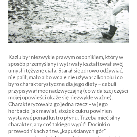
Kaziu był niezwykle prawym osobnikiem, który w
sposób przemyślany i wytrwały kształtował swój
umysł i tężyznę ciała. Starał się zdrowo odżywiać,
nie palił, mało albo wcale nie używał alkoholu i co
było charakterystyczne dla jego diety – cebuli
przypisywał moc nadzwyczajną (co w dalszej części
mojej opowieści okaże się niezwykle ważne).
Charakteryzowała go jedna rzecz – w jego
herbacie, jak mawiał, stożek cukru powinien
wystawać ponad lustro płynu. Trzeba mieć silny
charakter, aby coś takiego wypić! Docinki o
przewodnikach z tzw. „kapuścianych gór”