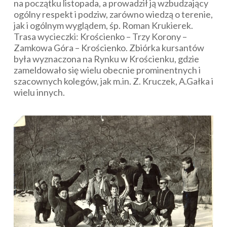
na początku listopada, a prowadził ją wzbudzający
ogólny respekt i podziw, zarówno wiedzą o terenie,
jak i ogólnym wyglądem, śp. Roman Krukierek.
Trasa wycieczki: Krościenko – Trzy Korony –
Zamkowa Góra – Krościenko. Zbiórka kursantów
była wyznaczona na Rynku w Krościenku, gdzie
zameldowało się wielu obecnie prominentnych i
szacownych kolegów, jak m.in. Z. Kruczek, A.Gałka i
wielu innych.