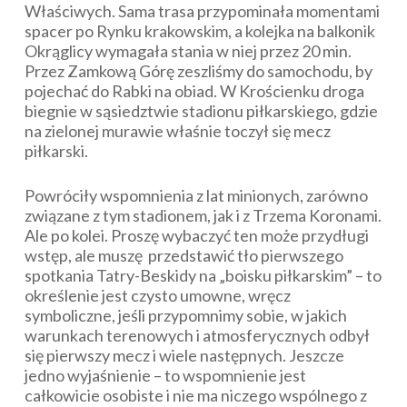
Właściwych. Sama trasa przypominała momentami
spacer po Rynku krakowskim, a kolejka na balkonik
Okrąglicy wymagała stania w niej przez 20 min.
Przez Zamkową Górę zeszliśmy do samochodu, by
pojechać do Rabki na obiad. W Krościenku droga
biegnie w sąsiedztwie stadionu piłkarskiego, gdzie
na zielonej murawie właśnie toczył się mecz
piłkarski.
Powróciły wspomnienia z lat minionych, zarówno
związane z tym stadionem, jak i z Trzema Koronami.
Ale po kolei. Proszę wybaczyć ten może przydługi
wstęp, ale muszę przedstawić tło pierwszego
spotkania Tatry-Beskidy na „boisku piłkarskim” – to
określenie jest czysto umowne, wręcz
symboliczne, jeśli przypomnimy sobie, w jakich
warunkach terenowych i atmosferycznych odbył
się pierwszy mecz i wiele następnych. Jeszcze
jedno wyjaśnienie – to wspomnienie jest
całkowicie osobiste i nie ma niczego wspólnego z