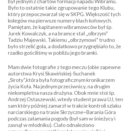
był jednym z chartów formacji napadu Wibramu.
Było to ostatnie takie zgrupowanie tego Klubu,
który przepoczwarzał się w SKPG. Większość tych
kolegów ma pierwsze numery blach kołowych.
Pamiętam, że kapitanem wibramowców był śp.
Jurek Kowalczyk, a na bramce stał „olbrzym”
Tadziu Majewski. Takiemu „olbrzymowi” trudno
było strzelić gola, a dodatkowo przygnębiało to, że
rzadko gościliśmy w pobliżu jego bramki.
Mam dwie fotografie z tego meczu (obie zapewne
autorstwa Krysi Skawińskiej-Suchanek
„Siroty”,która była fotograficznym kronikarzem
życia Koła. Na jednym przeciwnicy, na drugim
niekompletna nasza drużyna. Obok mnie stoi śp.
Andrzej Ostaszewski, wtedy student prawa UJ, ten
sam który później zamarzł w trakcie kontroli szlaku
narciarskiego na trasie Skrzyczne
–
Barania Góra
podczas załamania pogody (był sam w śnieżycy i
zasnął w młodniku). Ciało odnaleziono