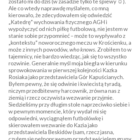
zostało mi do dziś (w zasadzie tylko te śpiewy ☺).
Ale co wtedy naprawdę myślałem, co mną
kierowało, że zdecydowałem się odwiedzić
„Katedrę” wychowania fizycznego AGH i
wypożyczyć od nich piłkę futbolową, nie jestem w
stanie sobie przypomnieć – może to wypływało z
„kontekstu” noworocznego meczu w Krościenku, a
może z innych powodów,
who knows
. Zrobiłem to w
tajemnicy, nie bardzo wiedząc, jak się to wszystko
rozwinie. Generalnie myśl moja biegła w kierunku
sprowokowania w pierwszej kolejności Kazka
Rosiaka jako przedstawiciela Gór Kapuścianych.
Byłem pewny, że się odwinie i kwiecistą tyradą,
niczym przedbitewny harcownik, zrówna nas z
ziemią i rzecz oczywista wezwanie przyjmie.
Siedzieliśmy przy długim stole naprzeciwko siebie i
w pewnym momencie, który wydał mi się
odpowiedni, wyciągnąłem futbolówkę i
skierowałem wezwanie do Kazia jako
przedstawiciela Beskidów (sam, rzecz jasna,
czułem się pełnoprawnym przedstawicielem grupy