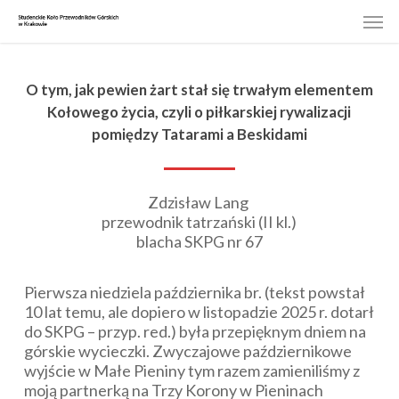
Skip
Men
to
main
content
O tym, jak pewien żart stał się trwałym elementem
Kołowego życia, czyli o piłkarskiej rywalizacji
pomiędzy Tatarami a Beskidami
Zdzisław Lang
przewodnik tatrzański (II kl.)
blacha SKPG nr 67
Pierwsza niedziela października br. (tekst powstał
10 lat temu, ale dopiero w listopadzie 2025 r. dotarł
do SKPG – przyp. red.) była przepięknym dniem na
górskie wycieczki. Zwyczajowe październikowe
wyjście w Małe Pieniny tym razem zamieniliśmy z
moją partnerką na Trzy Korony w Pieninach