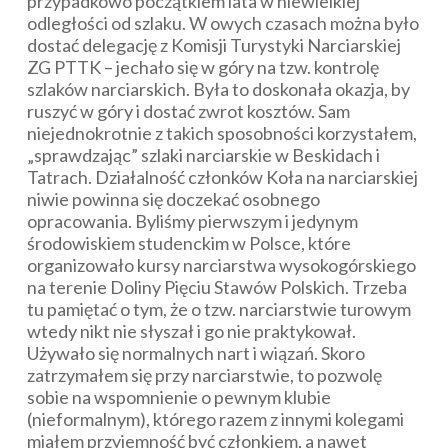
przypadkowo początkiem lata w niewielkiej
odległości od szlaku. W owych czasach można było
dostać delegację z Komisji Turystyki Narciarskiej
ZG PTTK – jechało się w góry na tzw. kontrolę
szlaków narciarskich. Była to doskonała okazja, by
ruszyć w góry i dostać zwrot kosztów. Sam
niejednokrotnie z takich sposobności korzystałem,
„sprawdzając” szlaki narciarskie w Beskidach i
Tatrach. Działalność członków Koła na narciarskiej
niwie powinna się doczekać osobnego
opracowania. Byliśmy pierwszym i jedynym
środowiskiem studenckim w Polsce, które
organizowało kursy narciarstwa wysokogórskiego
na terenie Doliny Pięciu Stawów Polskich. Trzeba
tu pamiętać o tym, że o tzw. narciarstwie turowym
wtedy nikt nie słyszał i go nie praktykował.
Używało się normalnych nart i wiązań. Skoro
zatrzymałem się przy narciarstwie, to pozwolę
sobie na wspomnienie o pewnym klubie
(nieformalnym), którego razem z innymi kolegami
miałem przyjemność być członkiem, a nawet