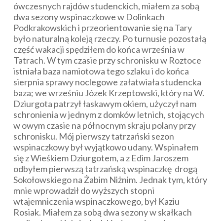
ówczesnych rajdów studenckich, miałem za sobą
dwa sezony wspinaczkowe w Dolinkach
Podkrakowskich i przeorientowanie się na Tary
było naturalną koleją rzeczy. Po turnusie pozostałą
część wakacji spędziłem do końca września w
Tatrach. W tym czasie przy schronisku w Roztoce
istniała baza namiotowa tego szlaku i do końca
sierpnia sprawy noclegowe załatwiała studencka
baza; we wrześniu Józek Krzeptowski, który na W.
Dziurgota patrzył łaskawym okiem, użyczył nam
schronienia w jednym z domków letnich, stojących
w owym czasie na północnym skraju polany przy
schronisku. Mój pierwszy tatrzański sezon
wspinaczkowy był wyjątkowo udany. Wspinałem
się z Wieśkiem Dziurgotem, a z Edim Jaroszem
odbyłem pierwszą tatrzańską wspinaczkę drogą
Sokołowskiego na Żabim Niżnim. Jednak tym, który
mnie wprowadził do wyższych stopni
wtajemniczenia wspinaczkowego, był Kaziu
Rosiak. Miałem za sobą dwa sezony w skałkach