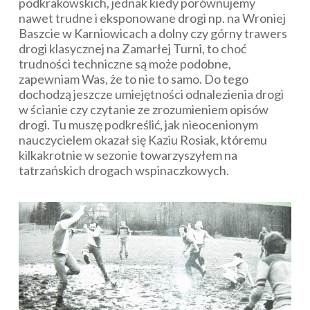
podkrakowskich, jednak kiedy porównujemy
nawet trudne i eksponowane drogi np. na Wroniej
Baszcie w Karniowicach a dolny czy górny trawers
drogi klasycznej na Zamarłej Turni, to choć
trudności techniczne są może podobne,
zapewniam Was, że to nie to samo. Do tego
dochodzą jeszcze umiejętności odnalezienia drogi
w ścianie czy czytanie ze zrozumieniem opisów
drogi. Tu muszę podkreślić, jak nieocenionym
nauczycielem okazał się Kaziu Rosiak, któremu
kilkakrotnie w sezonie towarzyszyłem na
tatrzańskich drogach wspinaczkowych.