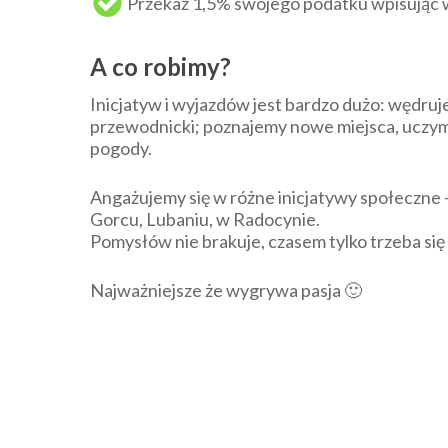
Przekaż 1,5% swojego podatku wpisując 
A co robimy?
Inicjatyw i wyjazdów jest bardzo dużo: wędru
przewodnicki; poznajemy nowe miejsca, uczymy s
pogody.
Angażujemy się w różne inicjatywy społeczne 
Gorcu, Lubaniu, w Radocynie.
Pomysłów nie brakuje, czasem tylko trzeba się
Najważniejsze że wygrywa pasja 🙂