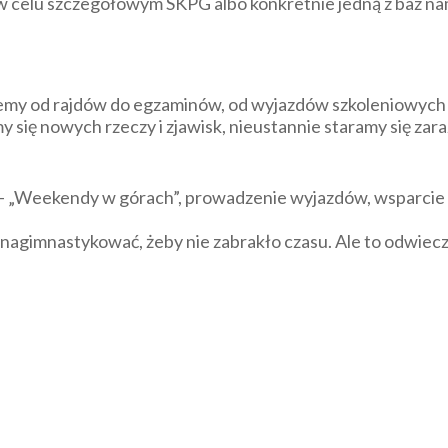
w celu szczegółowym SKPG albo konkretnie jedną z baz n
jemy od rajdów do egzaminów, od wyjazdów szkoleniowych 
ię nowych rzeczy i zjawisk, nieustannie staramy się zarazi
– „Weekendy w górach”, prowadzenie wyjazdów, wsparcie i
 nagimnastykować, żeby nie zabrakło czasu. Ale to odwiec