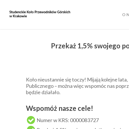
Skip
to
O 
main
content
Przekaż 1,5% swojego p
Koło nieustannie się toczy! Mijają kolejne la
Publicznego – można więc wspomóc nas poprze
będzie działało.
Wspomóż nasze cele!
Numer w KRS: 0000083727