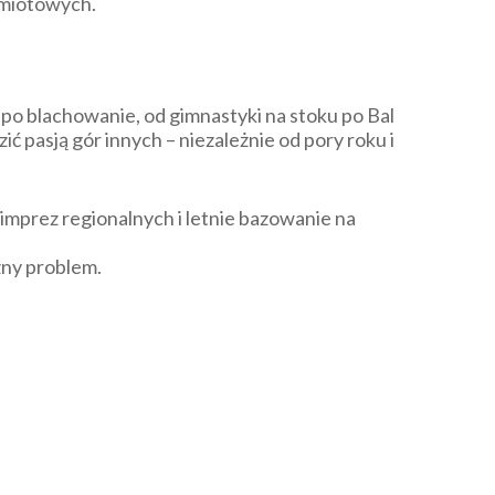
amiotowych.
po blachowanie, od gimnastyki na stoku po Bal
ć pasją gór innych – niezależnie od pory roku i
mprez regionalnych i letnie bazowanie na
zny problem.