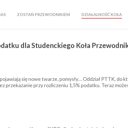
NAS
ZOSTAŃ PRZEWODNIKIEM
DZIAŁALNOŚĆ KOŁA
odatku dla Studenckiego Koła Przewodni
ta, pojawiają się nowe twarze, pomysły… Oddział PTTK, do 
z przekazanie przy rozliczeniu 1,5% podatku. Teraz moż