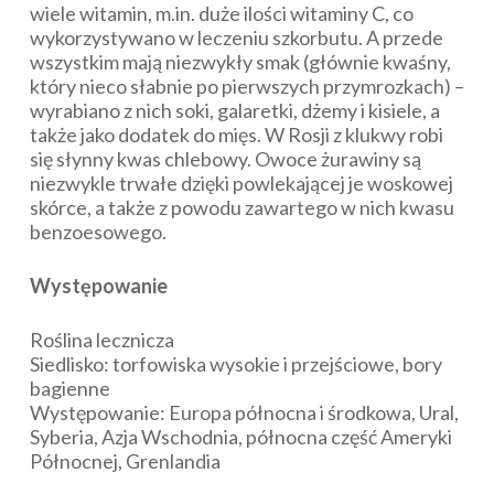
wiele witamin, m.in. duże ilości witaminy C, co
wykorzystywano w leczeniu szkorbutu. A przede
wszystkim mają niezwykły smak (głównie kwaśny,
który nieco słabnie po pierwszych przymrozkach) –
wyrabiano z nich soki, galaretki, dżemy i kisiele, a
także jako dodatek do mięs. W Rosji z klukwy robi
się słynny kwas chlebowy. Owoce żurawiny są
niezwykle trwałe dzięki powlekającej je woskowej
skórce, a także z powodu zawartego w nich kwasu
benzoesowego.
Występowanie
Roślina lecznicza
Siedlisko: torfowiska wysokie i przejściowe, bory
bagienne
Występowanie: Europa północna i środkowa, Ural,
Syberia, Azja Wschodnia, północna część Ameryki
Północnej, Grenlandia