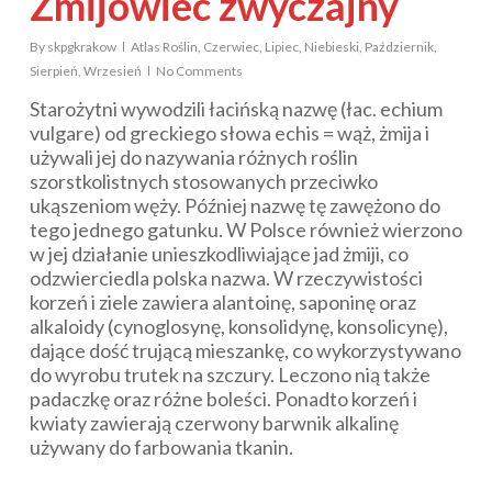
Żmijowiec zwyczajny
By
skpgkrakow
Atlas Roślin
,
Czerwiec
,
Lipiec
,
Niebieski
,
Październik
,
Sierpień
,
Wrzesień
No Comments
Starożytni wywodzili łacińską nazwę (łac.
echium
vulgare
) od greckiego słowa
echis
= wąż, żmija i
używali jej do nazywania różnych roślin
szorstkolistnych stosowanych przeciwko
ukąszeniom węży. Później nazwę tę zawężono do
tego jednego gatunku. W Polsce również wierzono
w jej działanie unieszkodliwiające jad żmiji, co
odzwierciedla polska nazwa. W rzeczywistości
korzeń i ziele zawiera alantoinę, saponinę oraz
alkaloidy (cynoglosynę, konsolidynę, konsolicynę),
dające dość trującą mieszankę, co wykorzystywano
do wyrobu trutek na szczury. Leczono nią także
padaczkę oraz różne boleści. Ponadto korzeń i
kwiaty zawierają czerwony barwnik alkalinę
używany do farbowania tkanin.