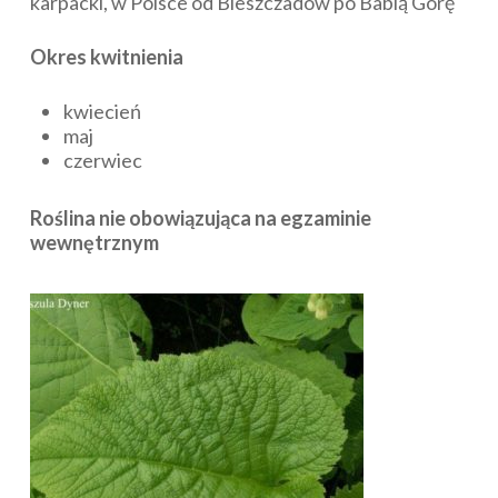
karpacki, w Polsce od Bieszczadów po Babią Górę
Okres kwitnienia
kwiecień
maj
czerwiec
Roślina nie obowiązująca na egzaminie
wewnętrznym