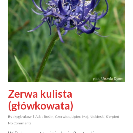
Zerwa kulista
(główkowata)
By
skpgkrakow
Atlas Roślin
,
Czerwiec
,
Lipiec
,
Maj
,
Niebieski
,
Sierpień
No Comments