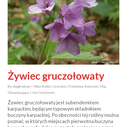
Żywiec gruczołowaty
By
skpgkrakow
Atlas Roślin
,
Czerwiec
,
Fioletowy
,
Kwiecień
,
Maj
,
Obowiązująca
No Comments
Żywiec gruczołowaty jest subendemitem
karpackim, będącym typowym składnikiem
buczyny karpackiej. Po obecności tej rośliny można
poznać, w których miejscach pierwotna buczyna