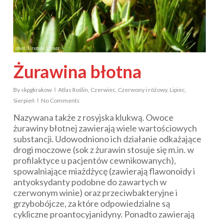
Żurawina błotna
By
skpgkrakow
Atlas Roślin
,
Czerwiec
,
Czerwony i różowy
,
Lipiec
,
Sierpień
No Comments
Nazywana także z rosyjska klukwą. Owoce
żurawiny błotnej zawierają wiele wartościowych
substancji. Udowodniono ich działanie odkażające
drogi moczowe (sok z żurawin stosuje się m.in. w
profilaktyce u pacjentów cewnikowanych),
spowalniające miażdżycę (zawierają flawonoidy i
antyoksydanty podobne do zawartych w
czerwonym winie) oraz przeciwbakteryjne i
grzybobójcze, za które odpowiedzialne są
cykliczne proantocyjanidyny. Ponadto zawierają