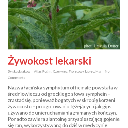
Żywokost lekarski
By
skpgkrakow
Atlas Roślin
,
Czerwiec
,
Fioletowy
,
Lipiec
,
Maj
No
Comments
Nazwa łacińska
symphytum officinale
powstała w
średniowieczu od greckiego słowa
symphein
–
zrastać się, ponieważ bogatych w skrobię korzeni
żywokostu – po ugotowaniu tężejących jak gips,
używano do unieruchamiania złamanych kończyn.
Ponadto zawiera alantoinę przyspieszającą gojenie
się ran, wykorzystywaną do dziś w medycynie.