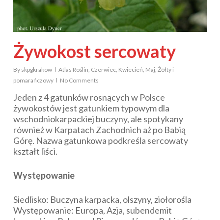
Żywokost sercowaty
By
skpgkrakow
Atlas Roślin
,
Czerwiec
,
Kwiecień
,
Maj
,
Żółty i
pomarańczowy
No Comments
Jeden z 4 gatunków rosnących w Polsce
żywokostów jest gatunkiem typowym dla
wschodniokarpackiej buczyny, ale spotykany
również w Karpatach Zachodnich aż po Babią
Górę. Nazwa gatunkowa podkreśla sercowaty
kształt liści.
Występowanie
Siedlisko: Buczyna karpacka, olszyny, ziołorośla
Występowanie: Europa, Azja, subendemit