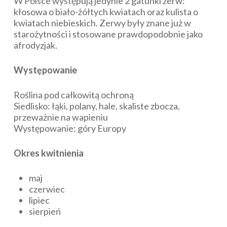
W Polsce występują jedynie 2 gatunki zerw:
kłosowa o biało-żółtych kwiatach oraz kulista o
kwiatach niebieskich. Zerwy były znane już w
starożytności i stosowane prawdopodobnie jako
afrodyzjak.
Występowanie
Roślina pod całkowitą ochroną
Siedlisko: łąki, polany, hale, skaliste zbocza,
przeważnie na wapieniu
Występowanie: góry Europy
Okres kwitnienia
maj
czerwiec
lipiec
sierpień