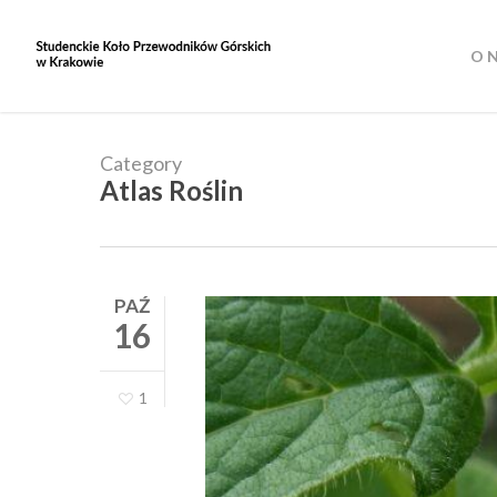
Skip
to
O 
main
content
Category
Atlas Roślin
PAŹ
16
1