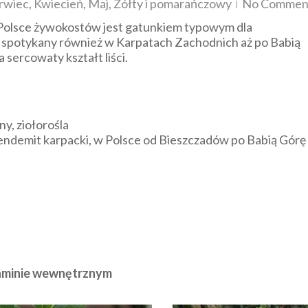
rwiec
,
Kwiecień
,
Maj
,
Żółty i pomarańczowy
No Commen
Polsce żywokostów jest gatunkiem typowym dla
e spotykany również w Karpatach Zachodnich aż po Babią
sercowaty kształt liści.
ny, ziołorośla
endemit karpacki, w Polsce od Bieszczadów po Babią Górę
zaminie wewnętrznym