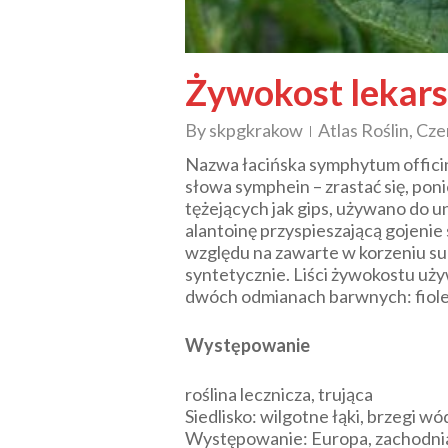
Żywokost lekars
By
skpgkrakow
Atlas Roślin
,
Cze
Nazwa łacińska
symphytum offici
słowa
symphein
– zrastać się, po
tężejących jak gips, używano do 
alantoinę przyspieszającą gojenie
względu na zawarte w korzeniu sub
syntetycznie. Liści żywokostu uż
dwóch odmianach barwnych: fiolet
Występowanie
roślina lecznicza, trująca
Siedlisko: wilgotne łąki, brzegi wó
Występowanie: Europa, zachodnia 