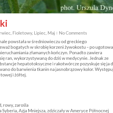
ki
rwiec
,
Fioletowy
,
Lipiec
,
Maj
No Comments
nale
powstała w średniowieczu od greckiego
nieważ bogatych w skrobię korzeni żywokostu – po ugotow
unieruchamiania złamanych kończyn. Ponadto zawiera
 się ran, wykorzystywaną do dziś w medycynie. Jednak ze
stancje hepatotoksyczne i rakotwórcze pozyskuje się ja d
ywano do barwienia tkanin na jasnobrązowy kolor. Występu
owej i żółtej.
d, rowy, zarośla
Syberia, Azja Mniejsza, zdziczały w Ameryce Północnej