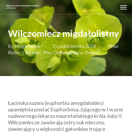
Skip
Men
to
main
content
Wilczomlecz migdałolistny
By
skpgkrakow
15 października 2018
Atlas
Roślin
,
Czerwiec
,
Maj
,
Obowiązująca
,
Zielony
Łacińska nazwa (
euphorbia amygdaloides
)
upamiętnia postać Euphorbosa, żyjącego w I w pne
nadwornego lekarza mauretańskiego króla Juby II.
Wilczomlecze zawierają ostry sok mleczny,
zawierający u większości gatunków trujące