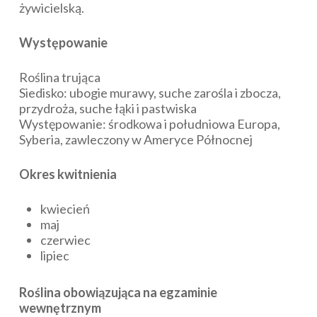
żywicielską.
Występowanie
Roślina trująca
Siedisko: ubogie murawy, suche zarośla i zbocza,
przydroża, suche łąki i pastwiska
Występowanie: środkowa i południowa Europa,
Syberia, zawleczony w Ameryce Północnej
Okres kwitnienia
kwiecień
maj
czerwiec
lipiec
Roślina obowiązująca na egzaminie
wewnętrznym