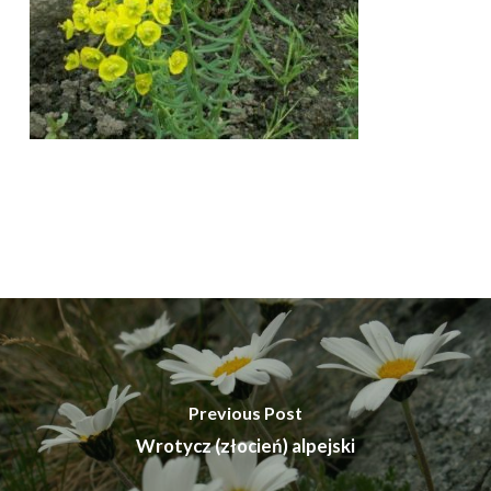
Previous Post
Wrotycz (złocień) alpejski