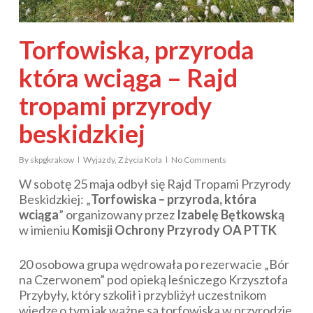
Torfowiska, przyroda
która wciąga – Rajd
tropami przyrody
beskidzkiej
By
skpgkrakow
Wyjazdy
,
Z życia Koła
No Comments
W sobotę 25 maja odbył się Rajd Tropami Przyrody
Beskidzkiej: „
Torfowiska – przyroda, która
wciąga
” organizowany przez
Izabelę Bętkowską
w imieniu
Komisji Ochrony Przyrody OA PTTK
20 osobowa grupa wędrowała po rezerwacie „Bór
na Czerwonem” pod opieką leśniczego Krzysztofa
Przybyły, który szkolił i przybliżył uczestnikom
wiedzę o tym jak ważne są torfowiska w przyrodzie