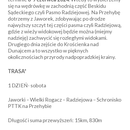
się na wędrówkę w zachodnią część Beskidu
Sądeckiego czyli Pasmo Radziejowej. Na Przehybę
dotrzemy z Jaworek, zdobywając po drodze
najwyższy szczyt tej części pasma czyli Radziejową,
gdzie z wieży widokowej będzie można (miejmy
nadzieję) zachwycić się rozległymi widokami.
Drugiego dnia zejście do Krościenka nad
Dunajcem a to wszystko w pięknych
okolicznościach przyrody nadpopradzkiej krainy.
TRASA*
1 DZIEŃ- sobota
Jaworki – Wielki Rogacz – Radziejowa – Schronisko
PTTK na Przehybie
Długość i suma przewyższeń: 15km, 830m