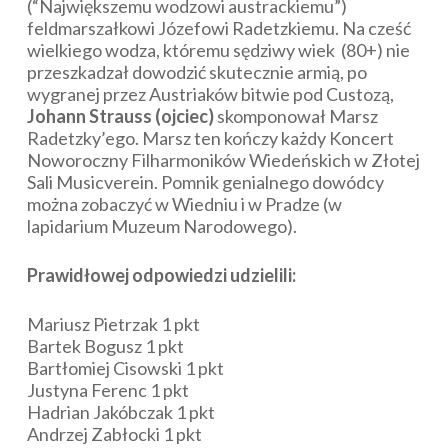
(“Największemu wodzowi austrackiemu”)
feldmarszałkowi Józefowi Radetzkiemu. Na cześć
wielkiego wodza, któremu sędziwy wiek (80+) nie
przeszkadzał dowodzić skutecznie armią, po
wygranej przez Austriaków bitwie pod Custozą,
Johann Strauss (ojciec)
skomponował
Marsz
Radetzky’ego. Marsz ten kończy każdy Koncert
Noworoczny Filharmoników Wiedeńskich w Złotej
Sali Musicverein. Pomnik genialnego dowódcy
można zobaczyć w Wiedniu i w Pradze (w
lapidarium Muzeum Narodowego).
Prawidłowej odpowiedzi udzielili:
Mariusz Pietrzak 1 pkt
Bartek Bogusz 1 pkt
Bartłomiej Cisowski 1 pkt
Justyna Ferenc 1 pkt
Hadrian Jakóbczak 1 pkt
Andrzej Zabłocki 1 pkt