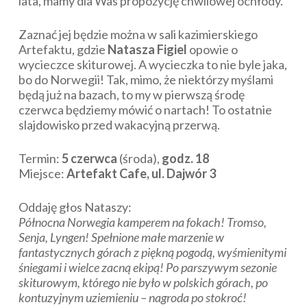
lata, mamy dla Was propozycję chwilowej ochłody.
Zaznać jej będzie można w sali kazimierskiego
Artefaktu, gdzie
Natasza Figiel
opowie o
wycieczce skiturowej. A wycieczka to nie byle jaka,
bo do Norwegii! Tak, mimo, że niektórzy myślami
będą już na bazach, to my w pierwszą środę
czerwca będziemy mówić o nartach! To ostatnie
slajdowisko przed wakacyjną przerwą.
Termin:
5 czerwca
(środa),
godz. 18
Miejsce:
Artefakt Cafe, ul. Dajwór 3
Oddaję głos Nataszy:
Północna Norwegia kamperem na fokach! Tromso,
Senja, Lyngen! Spełnione małe marzenie w
fantastycznych górach z piękną pogodą, wyśmienitymi
śniegami i wielce zacną ekipą! Po parszywym sezonie
skiturowym, którego nie było w polskich górach, po
kontuzyjnym uziemieniu – nagroda po stokroć!