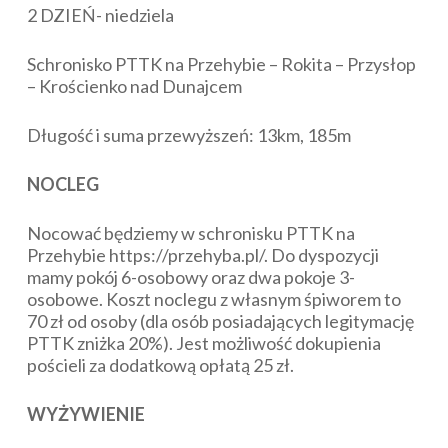
2 DZIEŃ- niedziela
Schronisko PTTK na Przehybie – Rokita – Przysłop
– Krościenko nad Dunajcem
Długość i suma przewyższeń: 13km, 185m
NOCLEG
Nocować będziemy w schronisku PTTK na
Przehybie https://przehyba.pl/. Do dyspozycji
mamy pokój 6-osobowy oraz dwa pokoje 3-
osobowe. Koszt noclegu z własnym śpiworem to
70 zł od osoby (dla osób posiadających legitymację
PTTK zniżka 20%). Jest możliwość dokupienia
pościeli za dodatkową opłatą 25 zł.
WYŻYWIENIE