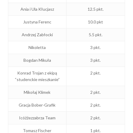
Ania i Ula Kłucjasz
12.5 pkt.
Justyna Ferenc
10.0 pkt
Andrzej Zabłocki
5.5 pkt.
Nikoletta
3 pkt.
Bogdan Mikuła
3 pkt.
Konrad Trojan z ekipą
2 pkt.
“studenckie mieszkanie”
Mikołaj Klimek
2 pkt.
Gracja Bober-Grafik
2 pkt.
Icóżżezzabrza Team
2 pkt.
Tomasz Fischer
1 pkt.