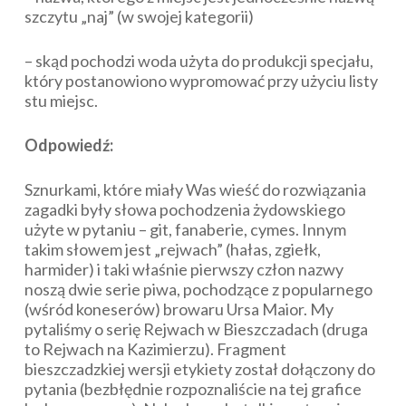
szczytu „naj” (w swojej kategorii)
– skąd pochodzi woda użyta do produkcji specjału,
który postanowiono wypromować przy użyciu listy
stu miejsc.
Odpowiedź:
Sznurkami, które miały Was wieść do rozwiązania
zagadki były słowa pochodzenia żydowskiego
użyte w pytaniu – git, fanaberie, cymes. Innym
takim słowem jest „rejwach” (hałas, zgiełk,
harmider) i taki właśnie pierwszy człon nazwy
noszą dwie serie piwa, pochodzące z popularnego
(wśród koneserów) browaru Ursa Maior. My
pytaliśmy o serię Rejwach w Bieszczadach (druga
to Rejwach na Kazimierzu). Fragment
bieszczadzkiej wersji etykiety został dołączony do
pytania (bezbłędnie rozpoznaliście na tej grafice