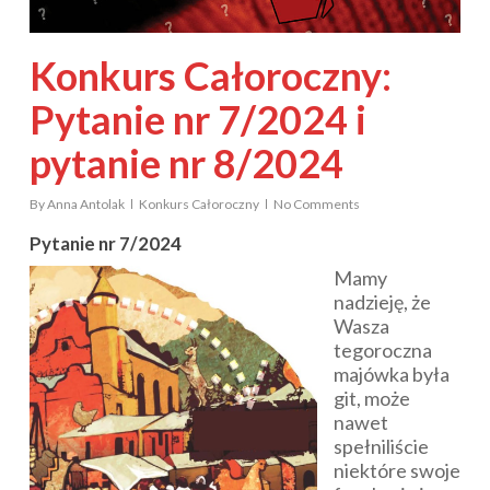
Konkurs Całoroczny:
Pytanie nr 7/2024 i
pytanie nr 8/2024
By
Anna Antolak
Konkurs Całoroczny
No Comments
Pytanie nr 7/2024
Mamy
nadzieję, że
Wasza
tegoroczna
majówka była
git, może
nawet
spełniliście
niektóre swoje