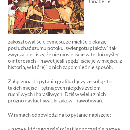
fanaberie i
zakosztowaliście cymesu, że mieliście okazję
posłuchać szumu potoku, świergotu ptaków i tak
zwyczajnie ciszy, że nie musieliście w te dni myśleć
o interesach – nawet jeśli spędziliście je w miejscu z
historią, w której i o nich zapomnieć nie sposób.
Załączona do pytania grafika łączy ze sobą sto
takich miejsc – tętniących niegdyś życiem,
ruchliwych i hałaśliwych. Dziś w wielu z nich
próżno nasłuchiwać krzyków i nawoływań.
W ramach odpowiedzi na to pytanie napiszcie:
–
nazwa, którego z miejsc jest jednocześnie nazwą