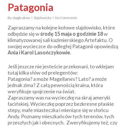
Patagonia
By
skpgkrakow
Slajdowiska
No Comments
Zapraszamy na kolejne kołowe slajdowisko, które
odbędzie się w
środę 15 maja o godzinie 18
w
klimatyzowanej sali kazimierskiego Artefaktu. O
swojej wycieczce do odległej Patagonii opowiedzą
Ania i Karol Lasończykowie
.
Jeśli jeszcze nie jesteście przekonani, to wklejam
tutaj kilka słów od prelegentów:
Patagonia? a może Magellanes? Lato? a może
jednak zima? Z całą pewnością kraina, która
weryfikuje spojrzenie na świat.
Zapraszamy was na wycieczkę na skraj ameryki
łacińskiej. Wycieczkę poprzez bezkresne płaskie
stepy, małe miasteczka i mieniące się w słońcu
Andy. Poznamy mieszkańców tych terenów, tych
przeszłych jak i obecnych. Zweryfikujemy też, czy