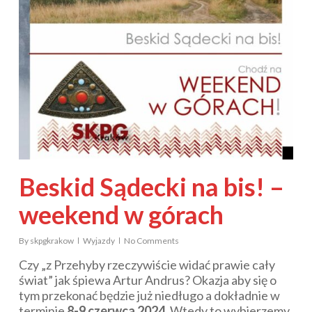
Beskid Sądecki na bis! –
weekend w górach
By
skpgkrakow
Wyjazdy
No Comments
Czy „z Przehyby rzeczywiście widać prawie cały
świat” jak śpiewa Artur Andrus? Okazja aby się o
tym przekonać będzie już niedługo a dokładnie w
terminie
8-9 czerwca 2024
. Wtedy to wybierzemy