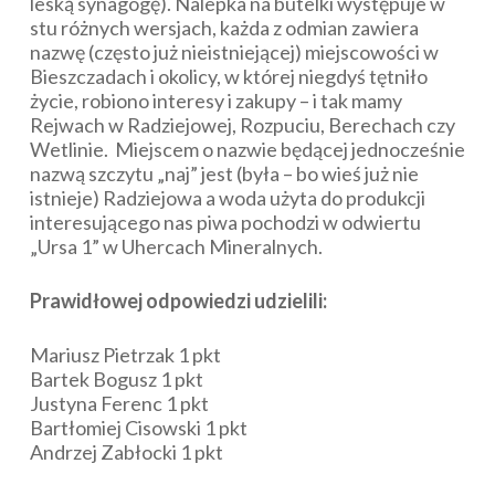
leską synagogę). Nalepka na butelki występuje w
stu różnych wersjach, każda z odmian zawiera
nazwę (często już nieistniejącej) miejscowości w
Bieszczadach i okolicy, w której niegdyś tętniło
życie, robiono interesy i zakupy – i tak mamy
Rejwach w Radziejowej, Rozpuciu, Berechach czy
Wetlinie. Miejscem o nazwie będącej jednocześnie
nazwą szczytu „naj” jest (była – bo wieś już nie
istnieje) Radziejowa a woda użyta do produkcji
interesującego nas piwa pochodzi w odwiertu
„Ursa 1” w Uhercach Mineralnych.
Prawidłowej odpowiedzi udzielili:
Mariusz Pietrzak 1 pkt
Bartek Bogusz 1 pkt
Justyna Ferenc 1 pkt
Bartłomiej Cisowski 1 pkt
Andrzej Zabłocki 1 pkt