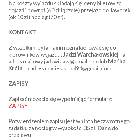
Na koszty wyjazdu składają się: ceny biletów za
dojazd i powrót (60 zł łącznie) przejazd do Jaworek
(ok 10 zł) nocleg (70 zł).
KONTAKT
Z wszelkimi pytaniami można kierować się do
kierowników wyjazdu:
Jadzi Warchałowskiej
na
adres mailowy jadzwigaw@gmail.com lub
Maćka
Króla
na adres maciek.krool91@gmail.com
ZAPISY
Zapisać możecie się wypełniając formularz:
ZAPISY
Potwierdzeniem zapisu jest wpłata bezzwrotnego
zadatku za nocleg w wysokości 35 zł. Dane do
przelewu: