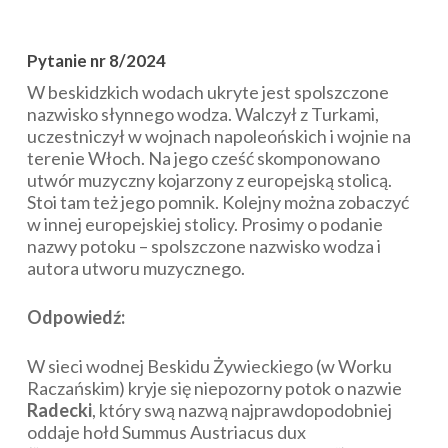
Pytanie nr 8/2024
W beskidzkich wodach ukryte jest spolszczone
nazwisko słynnego wodza. Walczył z Turkami,
uczestniczył w wojnach napoleońskich i wojnie na
terenie Włoch. Na jego cześć skomponowano
utwór muzyczny kojarzony z europejską stolicą.
Stoi tam też jego pomnik. Kolejny można zobaczyć
w innej europejskiej stolicy.
Prosimy o podanie
nazwy potoku – spolszczone nazwisko wodza i
autora utworu muzycznego.
Odpowiedź:
W sieci wodnej Beskidu Żywieckiego (w Worku
Raczańskim) kryje się niepozorny potok o nazwie
Radecki
, który swą nazwą najprawdopodobniej
oddaje hołd Summus Austriacus dux