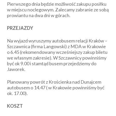
Pierwszego dnia będzie możliwość zakupu posiłku
w miejscu noclegowym. Zalecamy zabranie ze sobą
prowiantu na dwa dni w górach.
PRZEJAZDY
Na wyjazd wyruszymy autobusem relacji Kraków –
Szczawnica (firma Langowski) z MDA w Krakowie
o 6.45 (rekomendowany wcześniejszy zakup biletu
we własnym zakresie). W Szczawnicy powinniśmy
być ok 9.00 i stamtąd busem przejedziemy do
Jaworek.
Planowany powrót z Krościenka nad Dunajcem
autobusem o 14.47 ( w Krakowie powinniśmy być
ok. 17.00).
KOSZT