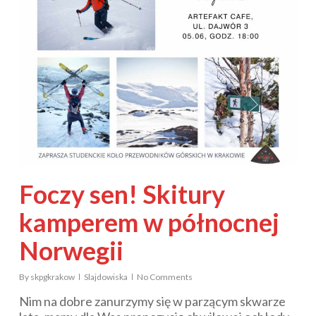
Foczy sen! Skitury
kamperem w północnej
Norwegii
By
skpgkrakow
Slajdowiska
No Comments
Nim na dobre zanurzymy się w parzącym skwarze