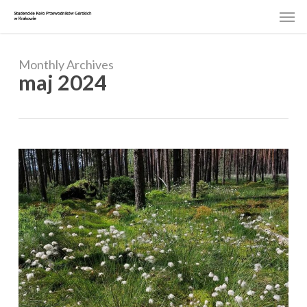
Skip
Men
to
main
content
Monthly Archives
maj 2024