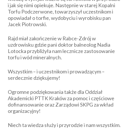
i jak się nimi opiekuje. Następnie w starej Kopalni
Torfu Podczerwone, towarzyszył uczestnikom i
opowiadał o torfie, wydobyciu i wyrobisku pan
Jacek Piotrowski.
Rajd miał zakończenie w Rabce-Zdrój w
uzdrowisku gdzie pani doktor balneolog Nadia
Lotocka przybliżyła nam lecznicze zastosowanie
torfu i wód mineralnych.
Wszystkim – i uczestnikom i prowadzącym –
serdecznie dziękujemy!
Ogromne podziękowania także dla Oddział
Akademicki PTTK Kraków za pomoc i częściowe
dofinansowanie oraz Zarządowi SKPG za wkład
organizacyjny!
Niech ta wiedza służy i przyrodzie i nam wszystkim.