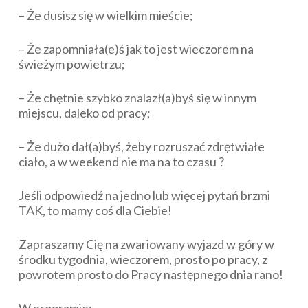
– Że dusisz się w wielkim mieście;
– Że zapomniała(e)ś jak to jest wieczorem na
świeżym powietrzu;
– Że chętnie szybko znalazł(a)byś się w innym
miejscu, daleko od pracy;
– Że dużo dał(a)byś, żeby rozruszać zdrętwiałe
ciało, a w weekend nie ma na to czasu ?
Jeśli odpowiedź na jedno lub więcej pytań brzmi
TAK, to mamy coś dla Ciebie!
Zapraszamy Cię na zwariowany wyjazd w góry w
środku tygodnia, wieczorem, prosto po pracy, z
powrotem prosto do Pracy następnego dnia rano!
W programie: