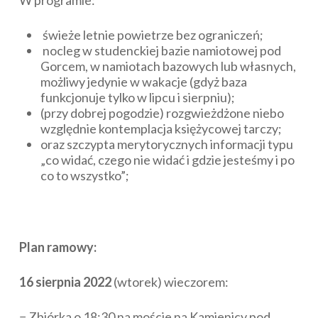
świeże letnie powietrze bez ograniczeń;
nocleg w studenckiej bazie namiotowej pod
Gorcem, w namiotach bazowych lub własnych,
możliwy jedynie w wakacje (gdyż baza
funkcjonuje tylko w lipcu i sierpniu);
(przy dobrej pogodzie) rozgwieżdżone niebo
względnie kontemplacja księżycowej tarczy;
oraz szczypta merytorycznych informacji typu
„co widać, czego nie widać i gdzie jesteśmy i po
co to wszystko”;
Plan ramowy:
16 sierpnia 2022
(wtorek) wieczorem:
− Zbiórka o 18:30 na moście na Kamienicy pod