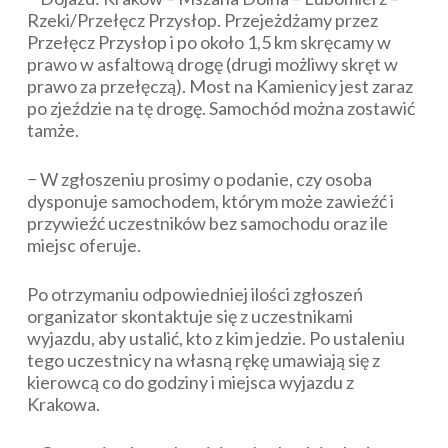
Rzeki/Przełęcz Przysłop. Przejeżdżamy przez
Przełęcz Przysłop i po około 1,5 km skręcamy w
prawo w asfaltową drogę (drugi możliwy skręt w
prawo za przełęczą). Most na Kamienicy jest zaraz
po zjeździe na tę drogę. Samochód można zostawić
tamże.
− W zgłoszeniu prosimy o podanie, czy osoba
dysponuje samochodem, którym może zawieźć i
przywieźć uczestników bez samochodu oraz ile
miejsc oferuje.
Po otrzymaniu odpowiedniej ilości zgłoszeń
organizator skontaktuje się z uczestnikami
wyjazdu, aby ustalić, kto z kim jedzie. Po ustaleniu
tego uczestnicy na własną rękę umawiają się z
kierowcą co do godziny i miejsca wyjazdu z
Krakowa.