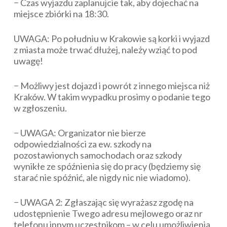
− Czas wyjazdu zaplanujcie tak, aby dojechać na
miejsce zbiórki na 18:30.
UWAGA: Po południu w Krakowie są korki i wyjazd
z miasta może trwać dłużej, należy wziąć to pod
uwagę!
− Możliwy jest dojazd i powrót z innego miejsca niż
Kraków. W takim wypadku prosimy o podanie tego
w zgłoszeniu.
− UWAGA: Organizator nie bierze
odpowiedzialności za ew. szkody na
pozostawionych samochodach oraz szkody
wynikłe ze spóźnienia się do pracy (będziemy się
starać nie spóźnić, ale nigdy nic nie wiadomo).
− UWAGA 2: Zgłaszając się wyrażasz zgodę na
udostępnienie Twego adresu mejlowego oraz nr
telefonu innym uczestnikom – w celu umożliwienia