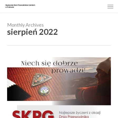
Skip
Men
to
main
content
Monthly Archives
sierpień 2022