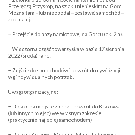
Przełęczą Przysłop, na szlaku niebieskim na Gorc.
Można tam – lub nieopodal – zostawić samochód –
zob. dalej.
− Przejście do bazy namiotowej na Gorcu (ok. 2 h).
− Wieczorna część towarzyska w bazie 17 sierpnia
2022 (środa) rano:
− Zejście do samochodów i powrót do cywilizacji
wg indywidualnych potrzeb.
Uwagi organizacyjne:
− Dojazd na miejsce zbiórki i powrót do Krakowa
(lub innych miejsc) we własnym zakresie
(praktycznie najlepiej samochodem)!
− Dojazd: Kraków – Mszana Dolna – Lubomierz –