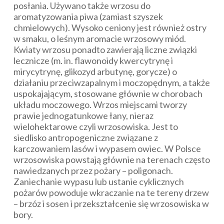
posłania. Używano także wrzosu do
aromatyzowania piwa (zamiast szyszek
chmielowych). Wysoko ceniony jest również ostry
w smaku, o leśnym aromacie wrzosowy miód.
Kwiaty wrzosu ponadto zawierają liczne związki
lecznicze (m. in. flawonoidy kwercytrynę i
mirycytrynę, glikozyd arbutynę, gorycze) o
działaniu przeciwzapalnym i moczopędnym, a także
uspokajającym, stosowane głównie w chorobach
układu moczowego. Wrzos miejscami tworzy
prawie jednogatunkowe łany, nieraz
wielohektarowe czyli wrzosowiska. Jest to
siedlisko antropogeniczne związane z
karczowaniem lasów i wypasem owiec. W Polsce
wrzosowiska powstają głównie na terenach często
nawiedzanych przez pożary – poligonach.
Zaniechanie wypasu lub ustanie cyklicznych
pożarów powoduje wkraczanie na te tereny drzew
– brzóz i sosen i przekształcenie się wrzosowiska w
bory.