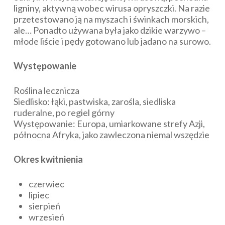
ligniny, aktywną wobec wirusa opryszczki. Na razie
przetestowano ją na myszach i świnkach morskich,
ale… Ponadto używana była jako dzikie warzywo –
młode liście i pędy gotowano lub jadano na surowo.
Występowanie
Roślina lecznicza
Siedlisko: łąki, pastwiska, zarośla, siedliska
ruderalne, po regiel górny
Występowanie: Europa, umiarkowane strefy Azji,
północna Afryka, jako zawleczona niemal wszędzie
Okres kwitnienia
czerwiec
lipiec
sierpień
wrzesień