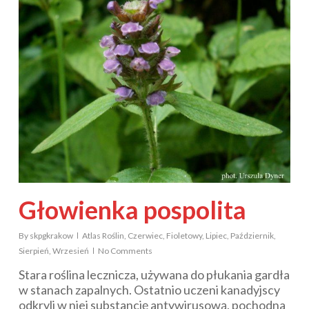
Głowienka pospolita
By
skpgkrakow
Atlas Roślin
,
Czerwiec
,
Fioletowy
,
Lipiec
,
Październik
,
Sierpień
,
Wrzesień
No Comments
Stara roślina lecznicza, używana do płukania gardła
w stanach zapalnych. Ostatnio uczeni kanadyjscy
odkryli w niej substancję antywirusową, pochodna