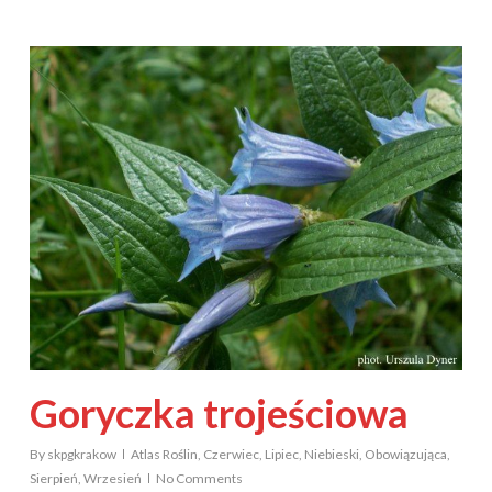
Goryczka trojeściowa
By
skpgkrakow
Atlas Roślin
,
Czerwiec
,
Lipiec
,
Niebieski
,
Obowiązująca
,
Sierpień
,
Wrzesień
No Comments