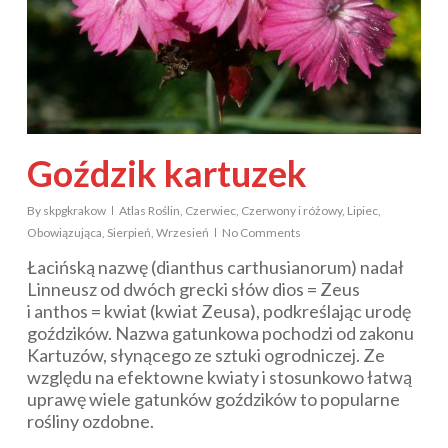
Goździk kartuzek
By
skpgkrakow
Atlas Roślin
,
Czerwiec
,
Czerwony i różowy
,
Lipiec
,
Obowiązująca
,
Sierpień
,
Wrzesień
No Comments
Łacińską nazwę (
dianthus carthusianorum
) nadał
Linneusz od dwóch grecki słów
dios
= Zeus
i
anthos
= kwiat (kwiat Zeusa), podkreślając urodę
goździków. Nazwa gatunkowa pochodzi od zakonu
Kartuzów, słynącego ze sztuki ogrodniczej. Ze
względu na efektowne kwiaty i stosunkowo łatwą
uprawę wiele gatunków goździków to popularne
rośliny ozdobne.