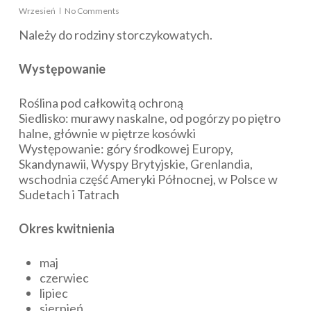
Wrzesień
No Comments
Należy do rodziny storczykowatych.
Występowanie
Roślina pod całkowitą ochroną
Siedlisko: murawy naskalne, od pogórzy po piętro
halne, głównie w piętrze kosówki
Występowanie: góry środkowej Europy,
Skandynawii, Wyspy Brytyjskie, Grenlandia,
wschodnia część Ameryki Północnej, w Polsce w
Sudetach i Tatrach
Okres kwitnienia
maj
czerwiec
lipiec
sierpień