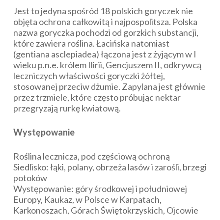
Jest to jedyna spośród 18 polskich goryczek nie
objęta ochrona całkowitą i najpospolitsza. Polska
nazwa goryczka pochodzi od gorzkich substancji,
które zawiera roślina. Łacińska natomiast
(
gentiana asclepiadea
) łączona jest z żyjącym w I
wieku p.n.e. królem Ilirii, Gencjuszem II, odkrywcą
leczniczych właściwości goryczki żółtej,
stosowanej przeciw dżumie. Zapylana jest głównie
przez trzmiele, które często próbując nektar
przegryzają rurkę kwiatową.
Występowanie
Roślina lecznicza, pod częściową ochroną
Siedlisko: łąki, polany, obrzeża lasów i zarośli, brzegi
potoków
Występowanie: góry środkowej i południowej
Europy, Kaukaz, w Polsce w Karpatach,
Karkonoszach, Górach Świętokrzyskich, Ojcowie