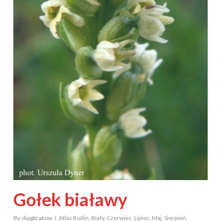
Gołek białawy
By
skpgkrakow
Atlas Roślin
,
Biały
,
Czerwiec
,
Lipiec
,
Maj
,
Sierpień
,