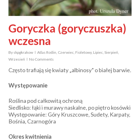
Goryczka (goryczuszka)
wczesna
By
skpgkrakow
Atlas Roślin
,
Czerwiec
,
Fioletowy
,
Lipiec
,
Sierpień
,
Wrzesień
No Comments
Często trafiają się kwiaty „albinosy” o białej barwie.
Występowanie
Roślina pod całkowitą ochroną
Siedlisko: łąki i murawy naskalne, po piętro kosówki
Występowanie: Góry Kruszcowe, Sudety, Karpaty,
Bośnia, Czarnogóra
Okres kwitnienia