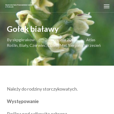
Skip
Men
to
main
content
Gołek białawy
By
skpgkrakow
28 września 2018
Atlas
Roślin
,
Biały
,
Czerwiec
,
Lipiec
,
Maj
,
Sierpień
,
Wrzesień
Należy do rodziny storczykowatych.
Występowanie
Roślina pod całkowitą ochroną