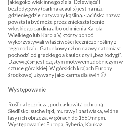
jakiegokolwiek innego ziela. Dziewięćsił
bezłodygowy (
carlina acaulis
) jest na niżu
gdzieniegdzie nazywany kąśliną. Łacińska nazwa
powstała być może przez zniekształcenie
włoskiego
cardina
albo od imienia Karola
Wielkiego lub Karola V, którzy ponoć
wykorzystywali właściwości lecznicze rośliny z
tego rodzaju. Gatunkowy człon nazwy natomiast
pochodzi od greckiego
a kaulos
czyli „bez łodygi”.
Dziewięćsił jest częstym motywem zdobniczym w
sztuce góralskiej. W górskich krajach Europy
środkowej używany jako karma dla świń 🙂
Występowanie
Roślina lecznicza, pod całkowitą ochroną
Siedlisko: suche łąki, murawy i pastwiska, widne
lasy i ich obrzeża, w górach do 1660mnpm.
Występowanie: Europa, Syberia, Kaukaz