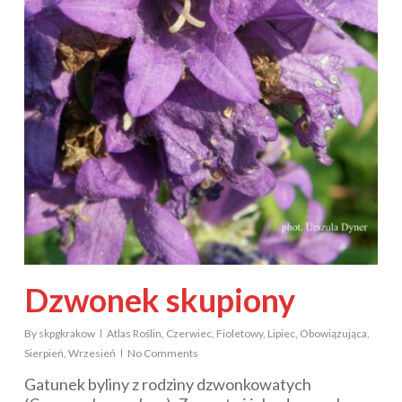
Dzwonek skupiony
By
skpgkrakow
Atlas Roślin
,
Czerwiec
,
Fioletowy
,
Lipiec
,
Obowiązująca
,
Sierpień
,
Wrzesień
No Comments
Gatunek byliny z rodziny dzwonkowatych