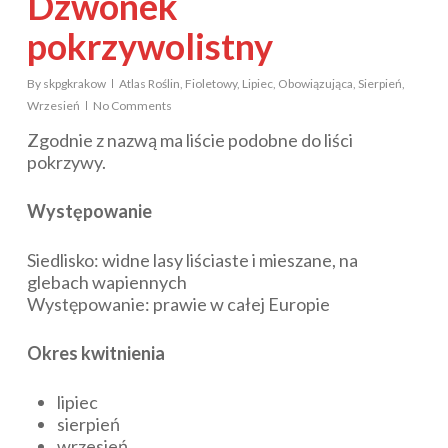
Dzwonek
pokrzywolistny
By
skpgkrakow
Atlas Roślin
,
Fioletowy
,
Lipiec
,
Obowiązująca
,
Sierpień
,
Wrzesień
No Comments
Zgodnie z nazwą ma liście podobne do liści
pokrzywy.
Występowanie
Siedlisko: widne lasy liściaste i mieszane, na
glebach wapiennych
Występowanie: prawie w całej Europie
Okres kwitnienia
lipiec
sierpień
wrzesień