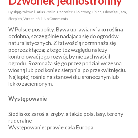
Dzwonek jednostronny
By
skpgkrakow
Atlas Roślin
,
Czerwiec
,
Fioletowy
,
Lipiec
,
Obowiązująca
,
Sierpień
,
Wrzesień
No Comments
W Polsce pospolity. Bywa uprawiany jako roślina
ozdobna, szczególnie nadająca się do ogrodów
naturalistycznych. Z łatwością rozmnnaża się
poprzez kłącza; z tego też względu należy
kontrolować jego rozwój, by nie zachwaścił
ogrodu. Rozmnaża się go przez podział wczesną
wiosną lub pod koniec sierpnia, po przekwitnięciu.
Najlepiej rośnie na stanowisku słonecznym lub
lekko zacienionym.
Występowanie
Siedlisko: zarośla, zręby, a także pola, lasy, tereny
ruderalne
Występowanie: prawie cała Europa