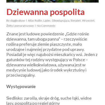
Dziewanna pospolita
By
skpgkrakow
Atlas Roślin
,
Lipiec
,
Obowiązująca
,
Sierpień
,
Wrzesień
,
Żółty i pomarańczowy
No Comments
Znane jest ludowe powiedzenie „Gdzie rośnie
dziewanna, tam uboga panna” – rzeczywiście
roślina preferuje ziemie piaszczyste, mało
urodzajne i najmniej przydatne pod uprawy.
Posiadali je więc najubożsi mieszkańcy wsi. Jeden z
gatunków tej rodziny występujący w Polsce –
dziewanna wielkokwiatowa, używana jest w
medycynie ludowej jako środek wykrztuśny i
przeciwzapalny.
Występowanie
Siedlisko: zarośla, skraje dróg, suche łąki, widne
lasy, pospolita po regiel górny