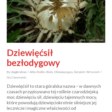
Dziewięćsił
bezłodygowy
By
skpgkrakow
Atlas Roślin
,
Biały
,
Obowiązująca
,
Sierpień
,
Wrzesień
No Comments
Dziewięćsił to stara góralska nazwa – w dawnych
czasach przypisywano tej roślinie czarodziejską
moc dziewięciu sił, dziewięciu tajemnych mocy,
które powodują dziewięciokrotnie silniejsze jej
lecznicze i magiczne właściwości od