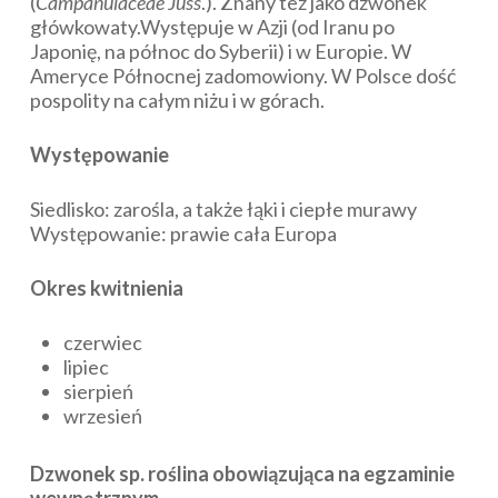
(
Campanulaceae Juss
.). Znany też jako dzwonek
główkowaty.Występuje w Azji (od Iranu po
Japonię, na północ do Syberii) i w Europie. W
Ameryce Północnej zadomowiony. W Polsce dość
pospolity na całym niżu i w górach.
Występowanie
Siedlisko: zarośla, a także łąki i ciepłe murawy
Występowanie: prawie cała Europa
Okres kwitnienia
czerwiec
lipiec
sierpień
wrzesień
Dzwonek sp. roślina obowiązująca na egzaminie
wewnętrznym