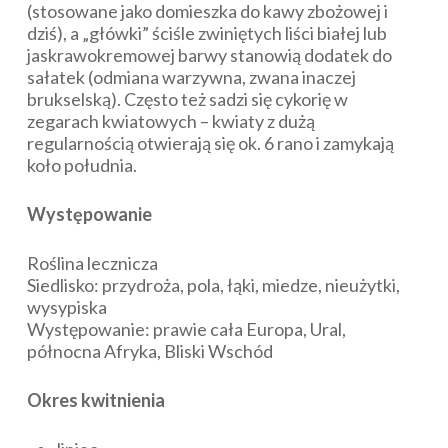
(stosowane jako domieszka do kawy zbożowej i
dziś), a „główki” ściśle zwiniętych liści białej lub
jaskrawokremowej barwy stanowią dodatek do
sałatek (odmiana warzywna, zwana inaczej
brukselską). Często też sadzi się cykorię w
zegarach kwiatowych – kwiaty z dużą
regularnością otwierają się ok. 6 rano i zamykają
koło południa.
Występowanie
Roślina lecznicza
Siedlisko: przydroża, pola, łąki, miedze, nieużytki,
wysypiska
Występowanie: prawie cała Europa, Ural,
północna Afryka, Bliski Wschód
Okres kwitnienia