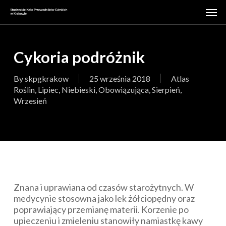
Skip
Men
to
main
content
Cykoria podróżnik
By
skpgkrakow
25 września 2018
Atlas
Roślin
,
Lipiec
,
Niebieski
,
Obowiązująca
,
Sierpień
,
Wrzesień
Znana i uprawiana od czasów starożytnych. W
medycynie stosowna jako lek żółciopędny oraz
poprawiający przemianę materii. Korzenie po
upieczeniu i zmieleniu stanowiły namiastkę kawy