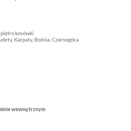
o piętro kosówki
dety, Karpaty, Bośnia, Czarnogóra
aminie wewnętrznym