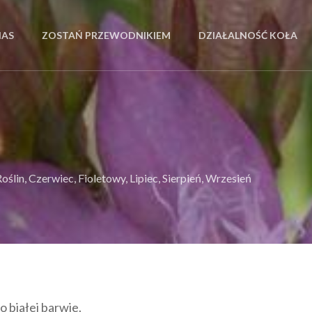
NAS
ZOSTAŃ PRZEWODNIKIEM
DZIAŁALNOŚĆ KOŁA
Roślin
,
Czerwiec
,
Fioletowy
,
Lipiec
,
Sierpień
,
Wrzesień
 o białej barwie.