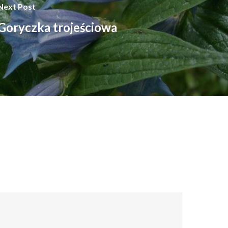
Next Post
Goryczka trojeściowa