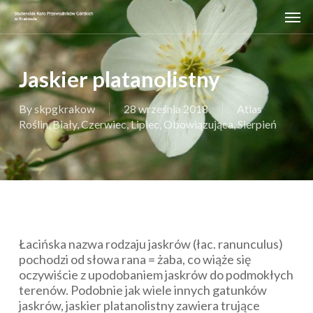
Skip
Men
to
main
content
Jaskier platanolistny
By
skpgkrakow
28 września 2018
Atlas
Roślin
,
Biały
,
Czerwiec
,
Lipiec
,
Obowiązująca
,
Sierpień
Łacińska nazwa rodzaju jaskrów (łac.
ranunculus
)
pochodzi od słowa
rana
= żaba, co wiąże się
oczywiście z upodobaniem jaskrów do podmokłych
terenów. Podobnie jak wiele innych gatunków
jaskrów, jaskier platanolistny zawiera trujące