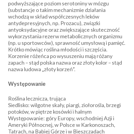
podwyższające poziom serotoniny w mózgu
(substancje o takim mechanizmie działania
wchodzą w skład współczesnych leków
antydepresyjnych, np. Prozacu), związki
antyoksydacyjne oraz zwiększające skuteczność
wykorzystania rezerw metabolicznych organizmu
(np. u sportowców), sprawność umysłową i pamięć.
Krótko mówiąc roślina młodości i szczęścia.
Korzenie różeńca po wysuszeniu mają różany
zapach – stąd polska nazwa oraz złoty kolor – stąd
nazwa ludowa „złoty korzeń”.
Występowanie
Roślina lecznicza, trująca
Siedlisko: wilgotne skały, piargi, ziołorośla, brzegi
potoków, w piętrze kosówki i halnym
Występowanie: góry Europy, wschodniej Azji i
Ameryki Północnej, w Polsce w Karkonoszach,
Tatrach, na Babiej Górze i w Bieszczadach