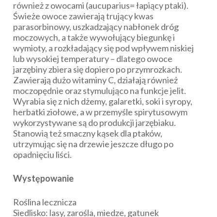
również z owocami (
aucuparius
= łapiący ptaki).
Świeże owoce zawierają trujący kwas
parasorbinowy, uszkadzający nabłonek dróg
moczowych, a także wywołujący biegunkę i
wymioty, a rozkładający się pod wpływem niskiej
lub wysokiej temperatury – dlatego owoce
jarzębiny zbiera się dopiero po przymrozkach.
Zawierają dużo witaminy C, działają również
moczopędnie oraz stymulująco na funkcje jelit.
Wyrabia się z nich dżemy, galaretki, soki i syropy,
herbatki ziołowe, a w przemyśle spirytusowym
wykorzystywane są do produkcji jarzębiaku.
Stanowią też smaczny kąsek dla ptaków,
utrzymując się na drzewie jeszcze długo po
opadnięciu liści.
Występowanie
Roślina lecznicza
Siedlisko: lasy, zarośla, miedze, gatunek