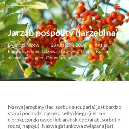
Skip
Men
to
main
content
Jarząb pospolity (jarzębina)
By
skpgkrakow
28 września 2018
Atlas
Roślin
,
Czerwiec
,
Drzewa / Krzewy / Trawy / Rośliny
nienasienne
,
Lipiec
,
Obowiązująca
Nazwa jarzębiny (łac.
sorbus aucuparia
) jest bardzo
stara i pochodzi z języka celtyckiego (cel.
sor
=
cierpki, gorzki owoc) lub arabskiego (arab.
sorbet
=
rodzaj napoju). Nazwa gatunkowa związana jest