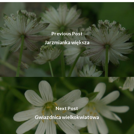
Previous Post
Jarzmianka większa
Next Post
Gwiazdnica wielkokwiatowa