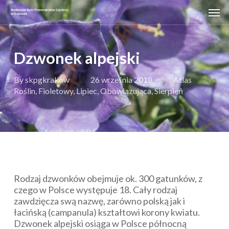
Skip
Men
to
main
content
Dzwonek alpejski
By
skpgkrakow
26 września 2018
Atlas
Roślin
,
Fioletowy
,
Lipiec
,
Obowiązująca
,
Sierpień
Rodzaj dzwonków obejmuje ok. 300 gatunków, z
czego w Polsce występuje 18. Cały rodzaj
zawdzięcza swą nazwę, zarówno polską jak i
łacińską (
campanula
) kształtowi korony kwiatu.
Dzwonek alpejski osiąga w Polsce północną