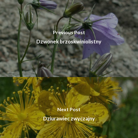
Previous Post
Dzwonek brzoskwiniolistny
Next Post
Dziurawiec zwyczajny