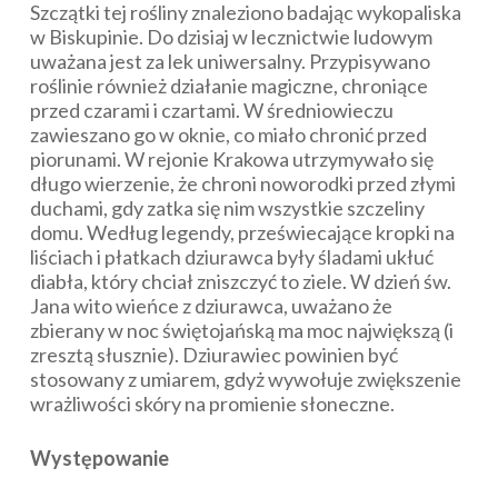
Szczątki tej rośliny znaleziono badając wykopaliska
w Biskupinie. Do dzisiaj w lecznictwie ludowym
uważana jest za lek uniwersalny. Przypisywano
roślinie również działanie magiczne, chroniące
przed czarami i czartami. W średniowieczu
zawieszano go w oknie, co miało chronić przed
piorunami. W rejonie Krakowa utrzymywało się
długo wierzenie, że chroni noworodki przed złymi
duchami, gdy zatka się nim wszystkie szczeliny
domu. Według legendy, przeświecające kropki na
liściach i płatkach dziurawca były śladami ukłuć
diabła, który chciał zniszczyć to ziele. W dzień św.
Jana wito wieńce z dziurawca, uważano że
zbierany w noc świętojańską ma moc największą (i
zresztą słusznie). Dziurawiec powinien być
stosowany z umiarem, gdyż wywołuje zwiększenie
wrażliwości skóry na promienie słoneczne.
Występowanie