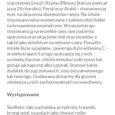
starożytnej Grecji i Rzymu (Pliniusz Starszy polecał
ją na 24 choroby), Persji oraz Arabii – stosowano ją
m.in. na ukąszenia skorpionów i węży. Na Litwie
stosowano wino wymieszane z sokiem z liści babki
na krwawienia wewnętrzne. W naszym kraju
stosowano ją na wszelkie rany, owrzodzenia,
oparzenia oraz ukąszenie żmii oraz owadów, a
także jako antidotum na miłosne czary. Ponadto
młode liście są jadalne, zawierają dużo witaminy C –
w wielu krajach Europy sporządza się z nich
surówkę (łącznie z liśćmi mniszka i pokrzywy) lub
gotuje jak kapustę albo szpinak. Stanowi także
dodatek do zup ziołowych, sosu beszamelowego
lub twarogu. Dodawana do karmy dla gryzoni
zmniejsza u nich zachorowalność na nowotwory.
Występowanie
Siedlisko: łąki, pastwiska, przydroża, trawniki,
brzegi wód, na polach jako chwast roślin