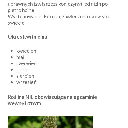
uprawnych (zwłaszcza koniczyny), od nizin po
piętro halne
Występowanie: Europa, zawleczona na całym
świecie
Okres kwitnienia
kwiecień
maj
czerwiec
lipiec
sierpień
wrzesień
Roślina NIE obowiązująca na egzaminie
wewnętrznym