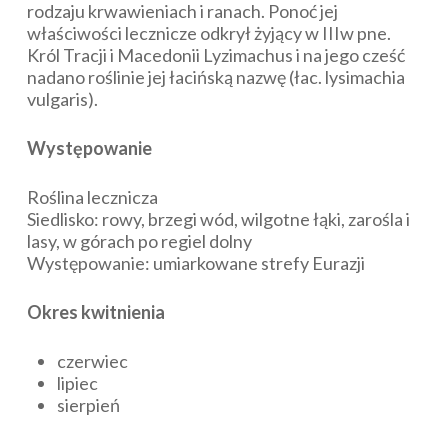
rodzaju krwawieniach i ranach. Ponoć jej
właściwości lecznicze odkrył żyjący w IIIw pne.
Król Tracji i Macedonii Lyzimachus i na jego cześć
nadano roślinie jej łacińską nazwę (łac.
lysimachia
vulgaris
).
Występowanie
Roślina lecznicza
Siedlisko: rowy, brzegi wód, wilgotne łąki, zarośla i
lasy, w górach po regiel dolny
Występowanie: umiarkowane strefy Eurazji
Okres kwitnienia
czerwiec
lipiec
sierpień