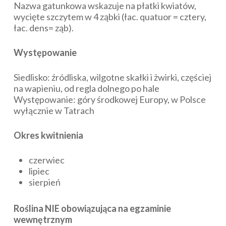
Nazwa gatunkowa wskazuje na płatki kwiatów,
wycięte szczytem w 4 ząbki (łac.
quatuor
= cztery,
łac.
dens
= ząb).
Występowanie
Siedlisko: źródliska, wilgotne skałki i żwirki, częściej
na wapieniu, od regla dolnego po hale
Występowanie: góry środkowej Europy, w Polsce
wyłącznie w Tatrach
Okres kwitnienia
czerwiec
lipiec
sierpień
Roślina NIE obowiązująca na egzaminie
wewnętrznym