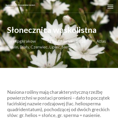
Skip
Men
to
main
content
Słonecznica wąskolistna
By
skpgkrakow
11 października 2018
Atlas
Roślin
,
Biały
,
Czerwiec
,
Lipiec
,
Sierpień
Nasiona rośliny mają charakterystyczną rzeźbę
powierzchni w postaci promieni – dało to początek
łacińskiej nazwie rodzajowej (łac.
heliosperma
quadridentatum
), pochodzącej od dwóch greckich
słów: gr.
helios
= słońce, gr.
sperma
= nasienie.