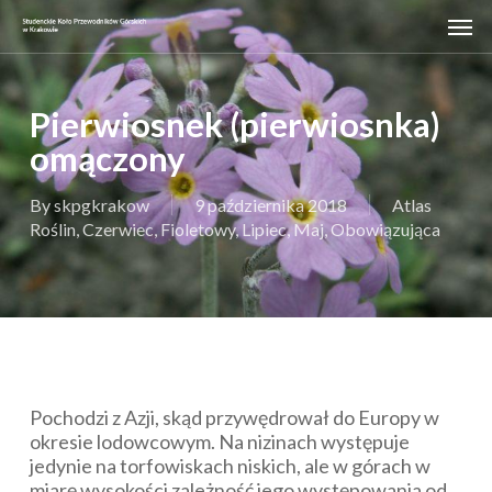
Skip
Men
to
main
content
Pierwiosnek (pierwiosnka)
omączony
By
skpgkrakow
9 października 2018
Atlas
Roślin
,
Czerwiec
,
Fioletowy
,
Lipiec
,
Maj
,
Obowiązująca
Pochodzi z Azji, skąd przywędrował do Europy w
okresie lodowcowym. Na nizinach występuje
jedynie na torfowiskach niskich, ale w górach w
miarę wysokości zależność jego występowania od