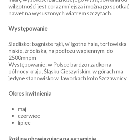
wilgotności jest coraz mniejsza i można go spotkać
nawet na wysuszonych wiatrem szczytach.
Występowanie
Siedlisko: bagniste łąki, wilgotne hale, torfowiska
niskie, źródliska, na podłożu wapiennym, do
2500mnpm
Występowanie: w Polsce bardzo rzadko na
północy kraju, Śląsku Cieszyńskim, w górach ma
jedyne stanowisko w Jaworkach koło Szczawnicy
Okres kwitnienia
maj
czerwiec
lipiec
Roślina obowiązująca na egzaminie