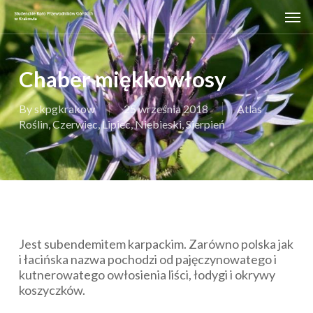
Skip
Men
to
main
content
Chaber miękkowłosy
By
skpgkrakow
25 września 2018
Atlas
Roślin
,
Czerwiec
,
Lipiec
,
Niebieski
,
Sierpień
Jest subendemitem karpackim. Zarówno polska jak
i łacińska nazwa pochodzi od pajęczynowatego i
kutnerowatego owłosienia liści, łodygi i okrywy
koszyczków.