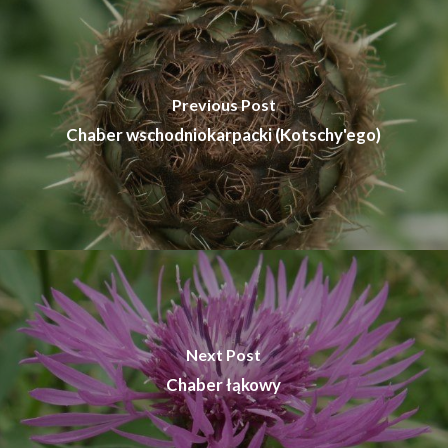
Previous Post
Chaber wschodniokarpacki (Kotschy'ego)
Next Post
Chaber łąkowy