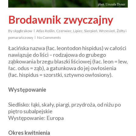
Brodawnik zwyczajny
By
skpgkrakow
Atlas Roślin
,
Czerwiec
,
Lipiec
,
Sierpień
,
Wrzesień
,
Żółty i
pomarańczowy
No Comments
Łacińska nazwa (łac.
leontodon hispidus
) w całości
nawiązuje do liści – rodzajowa do grubego
ząbkowania brzegu blaszki liściowej (łac.
leon
= lew,
łac.
odus
= ząb), a gatunkowa do jej owłosienia
(łac.
hispidus
= szorstki, sztywno owłosiony).
Występowanie
Siedlisko: łąki, skały, piargi, przydroża, od niżu po
piętro subalpejskie
Występowanie: Europa
Okres kwitnienia