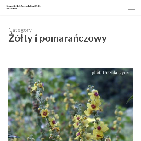
Skip
Men
to
main
content
Category
Żółty i pomarańczowy