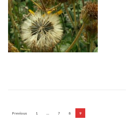
Previous
1
…
7
8
9