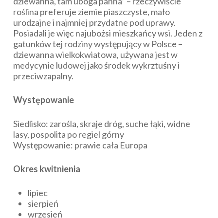
dziewanna, tam uboga panna” – rzeczywiście
roślina preferuje ziemie piaszczyste, mało
urodzajne i najmniej przydatne pod uprawy.
Posiadali je więc najubożsi mieszkańcy wsi. Jeden z
gatunków tej rodziny występujący w Polsce –
dziewanna wielkokwiatowa, używana jest w
medycynie ludowej jako środek wykrztuśny i
przeciwzapalny.
Występowanie
Siedlisko: zarośla, skraje dróg, suche łąki, widne
lasy, pospolita po regiel górny
Występowanie: prawie cała Europa
Okres kwitnienia
lipiec
sierpień
wrzesień