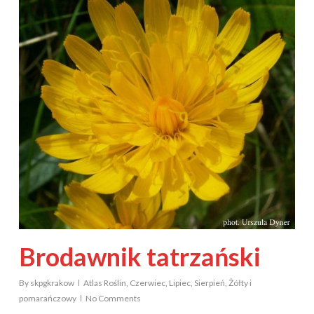
Brodawnik tatrzański
By
skpgkrakow
Atlas Roślin
,
Czerwiec
,
Lipiec
,
Sierpień
,
Żółty i
pomarańczowy
No Comments