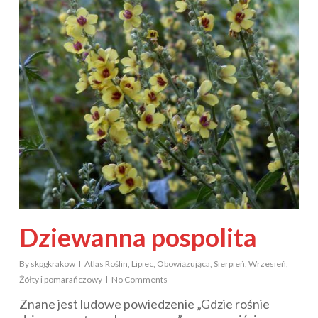
Dziewanna pospolita
By
skpgkrakow
Atlas Roślin
,
Lipiec
,
Obowiązująca
,
Sierpień
,
Wrzesień
,
Żółty i pomarańczowy
No Comments
Znane jest ludowe powiedzenie „Gdzie rośnie