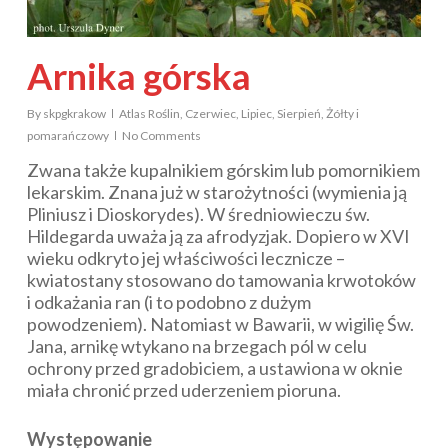
Arnika górska
By
skpgkrakow
Atlas Roślin
,
Czerwiec
,
Lipiec
,
Sierpień
,
Żółty i
pomarańczowy
No Comments
Zwana także kupalnikiem górskim lub pomornikiem
lekarskim. Znana już w starożytności (wymienia ją
Pliniusz i Dioskorydes). W średniowieczu św.
Hildegarda uważa ją za afrodyzjak. Dopiero w XVI
wieku odkryto jej właściwości lecznicze –
kwiatostany stosowano do tamowania krwotoków
i odkażania ran (i to podobno z dużym
powodzeniem). Natomiast w Bawarii, w wigilię Św.
Jana, arnikę wtykano na brzegach pól w celu
ochrony przed gradobiciem, a ustawiona w oknie
miała chronić przed uderzeniem pioruna.
Występowanie