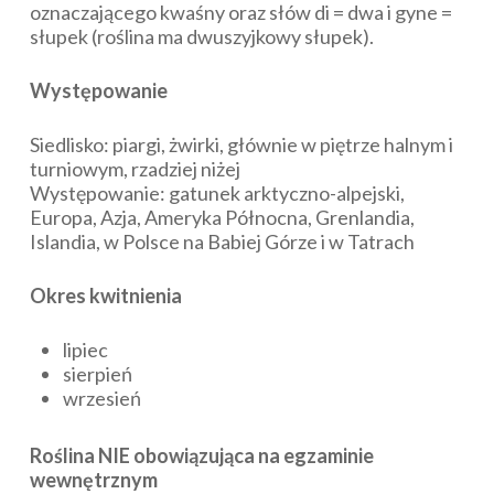
oznaczającego kwaśny oraz słów di = dwa i gyne =
słupek (roślina ma dwuszyjkowy słupek).
Występowanie
Siedlisko: piargi, żwirki, głównie w piętrze halnym i
turniowym, rzadziej niżej
Występowanie: gatunek arktyczno-alpejski,
Europa, Azja, Ameryka Północna, Grenlandia,
Islandia, w Polsce na Babiej Górze i w Tatrach
Okres kwitnienia
lipiec
sierpień
wrzesień
Roślina NIE obowiązująca na egzaminie
wewnętrznym