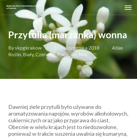
Skip
Men
to
main
content
Przytulia (marzanka) wonna
By
skpgkrakow
10 października 2018
Atlas
Roślin
,
Biały
,
Czerwiec
,
Kwiecień
,
Maj
Dawniej ziele przytulii było używane do
aromatyzowania napojów, wyrobów alkoholowych,
cukierniczych oraz jako przyprawa do ciast.
Obecnie w wielu krajach jest to niedozwolone,
ponieważ w trakcie suszenia uwalnia się kumaryna,