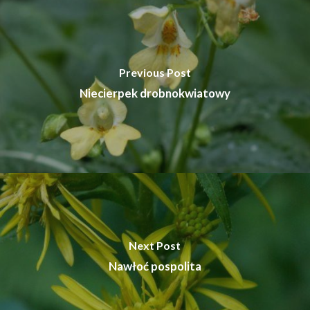
Previous Post
Niecierpek drobnokwiatowy
Next Post
Nawłoć pospolita