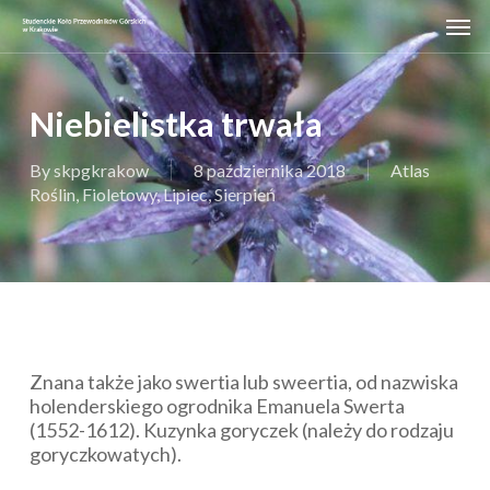
Skip
Men
to
main
content
Niebielistka trwała
By
skpgkrakow
8 października 2018
Atlas
Roślin
,
Fioletowy
,
Lipiec
,
Sierpień
Znana także jako swertia lub sweertia, od nazwiska
holenderskiego ogrodnika Emanuela Swerta
(1552-1612). Kuzynka goryczek (należy do rodzaju
goryczkowatych).