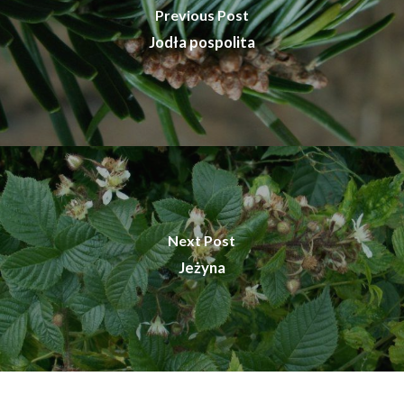
Previous Post
Jodła pospolita
Next Post
Jeżyna