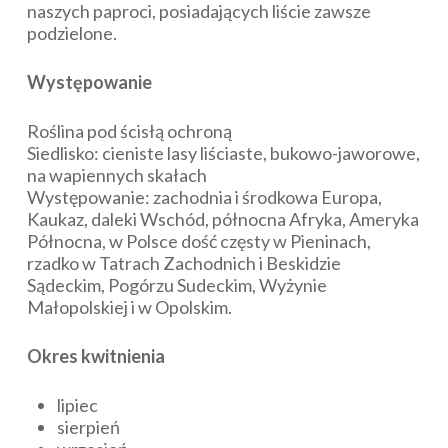
naszych paproci, posiadających liście zawsze
podzielone.
Występowanie
Roślina pod ścisłą ochroną
Siedlisko: cieniste lasy liściaste, bukowo-jaworowe,
na wapiennych skałach
Występowanie: zachodnia i środkowa Europa,
Kaukaz, daleki Wschód, północna Afryka, Ameryka
Północna, w Polsce dość częsty w Pieninach,
rzadko w Tatrach Zachodnich i Beskidzie
Sądeckim, Pogórzu Sudeckim, Wyżynie
Małopolskiej i w Opolskim.
Okres kwitnienia
lipiec
sierpień