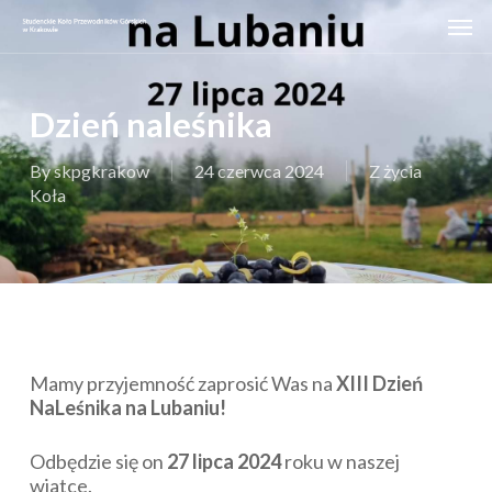
Skip
Men
to
main
content
Dzień naleśnika
By
skpgkrakow
24 czerwca 2024
Z życia
Koła
Mamy przyjemność zaprosić Was na
XIII Dzień
NaLeśnika na Lubaniu!
Odbędzie się on
27 lipca 2024
roku w naszej
wiatce.