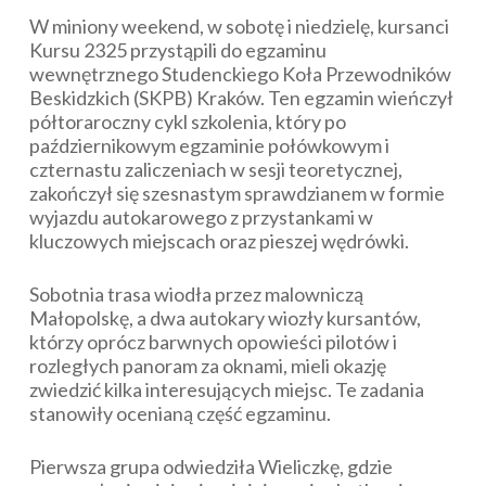
W miniony weekend, w sobotę i niedzielę, kursanci
Kursu 2325 przystąpili do egzaminu
wewnętrznego Studenckiego Koła Przewodników
Beskidzkich (SKPB) Kraków. Ten egzamin wieńczył
półtoraroczny cykl szkolenia, który po
październikowym egzaminie połówkowym i
czternastu zaliczeniach w sesji teoretycznej,
zakończył się szesnastym sprawdzianem w formie
wyjazdu autokarowego z przystankami w
kluczowych miejscach oraz pieszej wędrówki.
Sobotnia trasa wiodła przez malowniczą
Małopolskę, a dwa autokary wiozły kursantów,
którzy oprócz barwnych opowieści pilotów i
rozległych panoram za oknami, mieli okazję
zwiedzić kilka interesujących miejsc. Te zadania
stanowiły ocenianą część egzaminu.
Pierwsza grupa odwiedziła Wieliczkę, gdzie