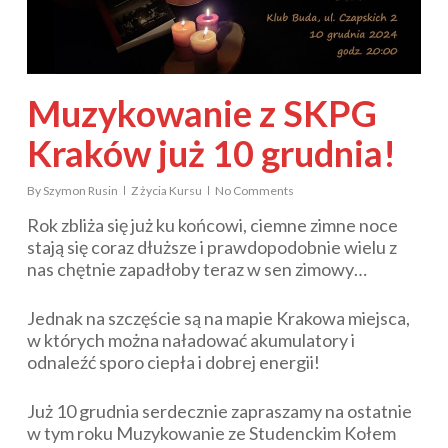
Muzykowanie z SKPG
Kraków już 10 grudnia!
By
Szymon Rusin
Z życia Kursu
No Comments
Rok zbliża się już ku końcowi, ciemne zimne noce
stają się coraz dłuższe i prawdopodobnie wielu z
nas chętnie zapadłoby teraz w sen zimowy…
Jednak na szczęście są na mapie Krakowa miejsca,
w których można naładować akumulatory i
odnaleźć sporo ciepła i dobrej energii!
Już 10 grudnia serdecznie zapraszamy na ostatnie
w tym roku Muzykowanie ze Studenckim Kołem