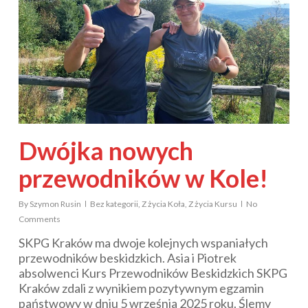
Dwójka nowych
przewodników w Kole!
By
Szymon Rusin
Bez kategorii
,
Z życia Koła
,
Z życia Kursu
No
Comments
SKPG Kraków ma dwoje kolejnych wspaniałych
przewodników beskidzkich. Asia i Piotrek
absolwenci Kurs Przewodników Beskidzkich SKPG
Kraków zdali z wynikiem pozytywnym egzamin
państwowy w dniu 5 września 2025 roku. Ślemy