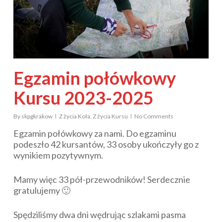
Egzamin połówkowy
Kursu 2023-2025
By
skpgkrakow
Z życia Koła
,
Z życia Kursu
No Comments
Egzamin połówkowy za nami. Do egzaminu
podeszło 42 kursantów, 33 osoby ukończyły go z
wynikiem pozytywnym.
Mamy więc 33 pół-przewodników! Serdecznie
gratulujemy 🙂
Spędziliśmy dwa dni wędrując szlakami pasma