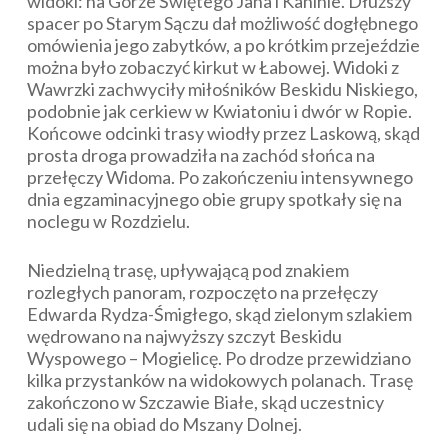
widoki: na Górze Świętego Jana i Kaninie. Dłuższy
spacer po Starym Sączu dał możliwość dogłębnego
omówienia jego zabytków, a po krótkim przejeździe
można było zobaczyć kirkut w Łabowej. Widoki z
Wawrzki zachwyciły miłośników Beskidu Niskiego,
podobnie jak cerkiew w Kwiatoniu i dwór w Ropie.
Końcowe odcinki trasy wiodły przez Laskową, skąd
prosta droga prowadziła na zachód słońca na
przełęczy Widoma. Po zakończeniu intensywnego
dnia egzaminacyjnego obie grupy spotkały się na
noclegu w Rozdzielu.
Niedzielną trasę, upływającą pod znakiem
rozległych panoram, rozpoczęto na przełęczy
Edwarda Rydza-Śmigłego, skąd zielonym szlakiem
wędrowano na najwyższy szczyt Beskidu
Wyspowego – Mogielicę. Po drodze przewidziano
kilka przystanków na widokowych polanach. Trasę
zakończono w Szczawie Białe, skąd uczestnicy
udali się na obiad do Mszany Dolnej.