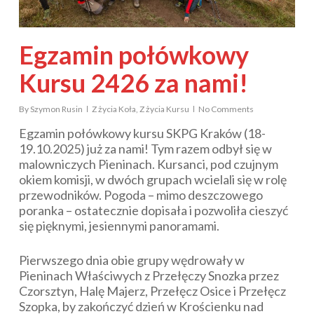
Egzamin połówkowy
Kursu 2426 za nami!
By
Szymon Rusin
Z życia Koła
,
Z życia Kursu
No Comments
Egzamin połówkowy kursu SKPG Kraków (18-
19.10.2025) już za nami! Tym razem odbył się w
malowniczych Pieninach. Kursanci, pod czujnym
okiem komisji, w dwóch grupach wcielali się w rolę
przewodników. Pogoda – mimo deszczowego
poranka – ostatecznie dopisała i pozwoliła cieszyć
się pięknymi, jesiennymi panoramami.
Pierwszego dnia obie grupy wędrowały w
Pieninach Właściwych z Przełęczy Snozka przez
Czorsztyn, Halę Majerz, Przełęcz Osice i Przełęcz
Szopka, by zakończyć dzień w Krościenku nad