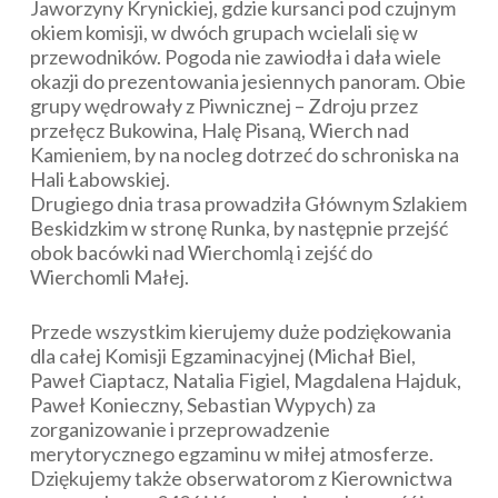
Jaworzyny Krynickiej, gdzie kursanci pod czujnym
okiem komisji, w dwóch grupach wcielali się w
przewodników. Pogoda nie zawiodła i dała wiele
okazji do prezentowania jesiennych panoram. Obie
grupy wędrowały z Piwnicznej – Zdroju przez
przełęcz Bukowina, Halę Pisaną, Wierch nad
Kamieniem, by na nocleg dotrzeć do schroniska na
Hali Łabowskiej.
Drugiego dnia trasa prowadziła Głównym Szlakiem
Beskidzkim w stronę Runka, by następnie przejść
obok bacówki nad Wierchomlą i zejść do
Wierchomli Małej.
Przede wszystkim kierujemy duże podziękowania
dla całej Komisji Egzaminacyjnej (Michał Biel,
Paweł Ciaptacz, Natalia Figiel, Magdalena Hajduk,
Paweł Konieczny, Sebastian Wypych) za
zorganizowanie i przeprowadzenie
merytorycznego egzaminu w miłej atmosferze.
Dziękujemy także obserwatorom z Kierownictwa