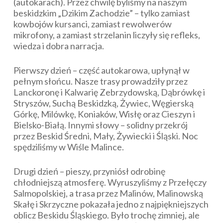
(autokarach). Przez chwilę byliśmy na naszym
beskidzkim „Dzikim Zachodzie” – tylko zamiast
kowbojów kursanci, zamiast rewolwerów
mikrofony, a zamiast strzelanin liczyły się refleks,
wiedza i dobra narracja.
Pierwszy dzień – część autokarowa, upłynął w
pełnym słońcu. Nasze trasy prowadziły przez
Lanckoronę i Kalwarię Zebrzydowską, Dąbrówkę i
Stryszów, Suchą Beskidzką, Żywiec, Węgierską
Górkę, Milówkę, Koniaków, Wisłę oraz Cieszyn i
Bielsko-Białą. Innymi słowy – solidny przekrój
przez Beskid Średni, Mały, Żywiecki i Śląski. Noc
spędziliśmy w Wiśle Malince.
Drugi dzień – pieszy, przyniósł odrobinę
chłodniejszą atmosferę. Wyruszyliśmy z Przełęczy
Salmopolskiej, a trasa przez Malinów, Malinowską
Skałę i Skrzyczne pokazała jedno z najpiękniejszych
oblicz Beskidu Śląskiego. Było trochę zimniej, ale