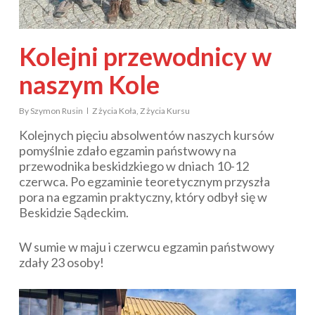
Kolejni przewodnicy w
naszym Kole
By
Szymon Rusin
Z życia Koła
,
Z życia Kursu
Kolejnych pięciu absolwentów naszych kursów
pomyślnie zdało egzamin państwowy na
przewodnika beskidzkiego w dniach 10-12
czerwca. Po egzaminie teoretycznym przyszła
pora na egzamin praktyczny, który odbył się w
Beskidzie Sądeckim.
W sumie w maju i czerwcu egzamin państwowy
zdały 23 osoby!