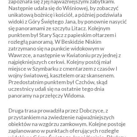
zapoznała się z jej najważniejszymi zabytkami.
Następnie udała się do Wiśniowej, by zobaczyć
unikatową bożnicę i kościół, a później podziwiała
widoki z Góry Świętego Jana, by ponownie nasycić
się panoramami ze szczytu Litacz. Kolejnym
punktem był Stary Sącz z papieskim ołtarzem i
rozległą panoramą. W Beskidzie Niskim
zatrzymano się na punkcie widokowym w
Wawrzce, a następnie w Kwiatoniu przy jednej z
najpiękniejszych cerkwi. Kolejny postój miał
miejsce w Szymbarku z cmentarzem z czasów I
wojny światowej, kasztelem oraz skansenem.
Przedostatnim punktem był Czchów, skąd
uczestnicy udali się na ostatnie tego dnia
panoramy na przełęczy Widoma.
Druga trasa prowadziła przez Dobczyce, z
przystankiem na zwiedzenie najważniejszych
obiektów na wzgórzu zamkowym. Kolejne postoje
zaplanowano w punktach oferujących rozległe