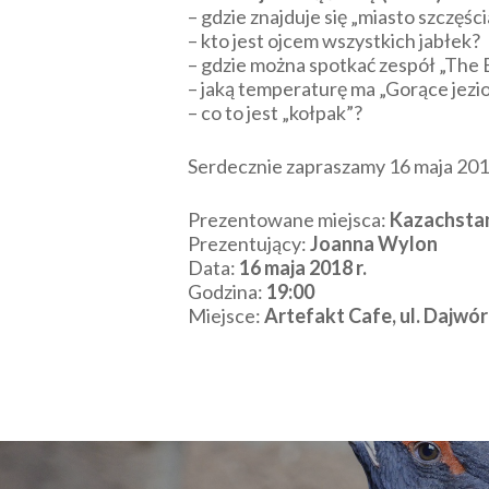
– gdzie znajduje się „miasto szczęści
– kto jest ojcem wszystkich jabłek?
– gdzie można spotkać zespół „The 
– jaką temperaturę ma „Gorące jezi
– co to jest „kołpak”?
Serdecznie zapraszamy 16 maja 2018
Prezentowane miejsca:
Kazachstan 
Prezentujący:
Joanna Wylon
Data:
16 maja 2018 r.
Godzina:
19:00
Miejsce:
Artefakt Cafe, ul. Dajwór