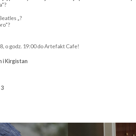
a”?
Beatles „?
oro”?
, o godz. 19:00 do Artefakt Cafe!
i Kirgistan
 3