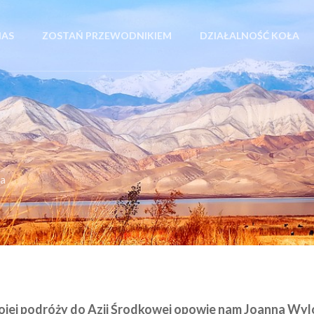
NAS
ZOSTAŃ PRZEWODNIKIEM
DZIAŁALNOŚĆ KOŁA
ka
wojej podróży do Azji Środkowej opowie nam Joanna Wylon