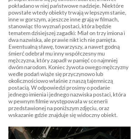
pokładano w niej państwowe nadzieje. Niektóre
powstałe wtedy obiekty trwają w lepszym stanie,
inne w gorszym, a jeszcze inne grają w filmach,
stanowiąc tło wyznań postaci, która będzie
tematem dzisiejszej zagadki: Miał on trzy imiona i
dwa nazwiska, ale prawie nikt ich nie pamięta.
Ewentualną sławę, towarzyszy, a nawet godną
śmierć odebrał mu inny współczesny mu
mężczyzna, który zapadł w pamięć co najmniej
dwóm narodom. Koniec żywota owego mężczyzny
wedle podań wiąże się przyczynowo lub
okolicznościowo właśnie z naszą tajemniczą
postacią. W odpowiedzi prosimy o podanie
jednego imienia i jednego nazwiska postaci, która
w pewnym filmie występowała w scenerii
przedstawionej na poniższym zdjęciu, oraz
wskazanie gdzie znajduje się widoczny obiekt.