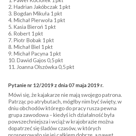
2. Hadrian Jakóbczak 1 pkt
3. Bogdan Mikuła 1 pkt
4. Michał Pierwoła 1 pkt
5. Kasia Bieroń 1 pkt
6. Robert 1 pkt
7. Piotr Bobak 1 pkt
8. Michał Biel 1 pkt
9. Michał Pacyna 1 pkt
10. Dawid Gajos 0,5 pkt
11. Joanna Olszówka 0,5 pkt
Pytanie nr 12/2019 z dnia 07 maja 2019 r.
Mówi się, że kajakarze nie mają swojego patrona.
Patrząc po atrybutach, mógłby nim być święty, w
dniu obchodów którego do pracy rusza pewna
grupa zawodowa – kiedyś ich działalność była
powszechniejsza i wciąż w krajobrazie można
dopatrzeć się śladów czasów, w których
prosperowało się jej całkiem dobrze, a nawet