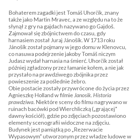
Bohaterem zagadki jest Tomáš Uhorčík, znany
także jako Martin Mravec, a ze względu na to że
słynął z gry na gajdach nazywano go Gajdoš.
Zajmował się zbójnictwem do czasu, gdy
harnasiem został Juraj Jánošík. W 1713 roku
Jánošík został pojmany w jego domu w Klenovcu,
co nasuwa podejrzenie jakoby Tomáš niczym
Judasz wydał harnasia na śmierć. Uhorčík został
później zgładzony przez łamanie kołem, a nie jak
przystało na prawdziwego zbójnika przez
powieszenie za poślednie żebro.
Obie postacie zostały przywrócone do życia przez
Agnieszkę Holland w filmie
Janosik. Historia
prawdziwa
. Niektóre sceny do filmu nagrywano w
ruinach bacówki pod Wierchliczką („grającej”
dawny kościół), gdzie po zdjęciach pozostawiono
elementy scenografii widoczne na zdjęciu.
Budynek jest pamiątką po „Rezerwacie
Wypasowym” utworzonym przez władze ludowe w