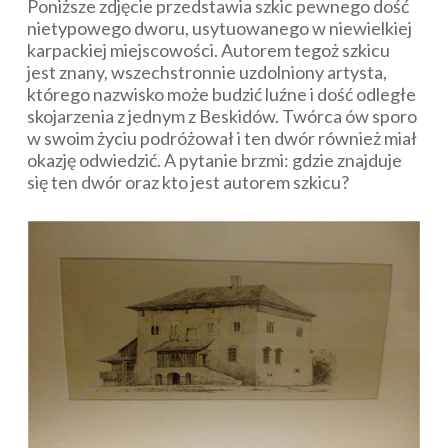
Poniższe zdjęcie przedstawia szkic pewnego dość
nietypowego dworu, usytuowanego w niewielkiej
karpackiej miejscowości. Autorem tegoż szkicu
jest znany, wszechstronnie uzdolniony artysta,
którego nazwisko może budzić luźne i dość odległe
skojarzenia z jednym z Beskidów. Twórca ów sporo
w swoim życiu podróżował i ten dwór również miał
okazję odwiedzić. A pytanie brzmi: gdzie znajduje
się ten dwór oraz kto jest autorem szkicu?