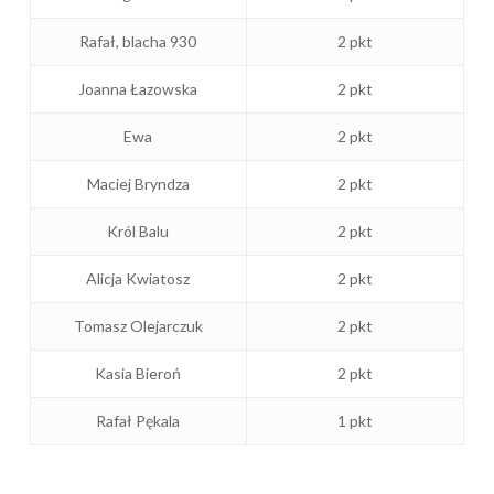
Rafał, blacha 930
2 pkt
Joanna Łazowska
2 pkt
Ewa
2 pkt
Maciej Bryndza
2 pkt
Król Balu
2 pkt
Alicja Kwiatosz
2 pkt
Tomasz Olejarczuk
2 pkt
Kasia Bieroń
2 pkt
Rafał Pękala
1 pkt