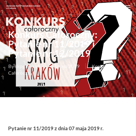
Skip
Men
to
main
content
Konkurs Całoroczny:
Pytanie nr 11/2019 i
Pytanie nr 12/2019
By
skpgkrakow
7 maja 2019
Konkurs
Całoroczny
Pytanie nr 11/2019 z dnia 07 maja 2019 r.