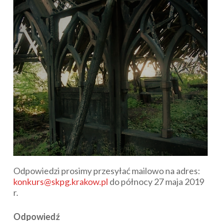
Odpowiedzi prosimy przesyłać mailowo na adres:
konkurs@skpg.krakow.pl
do północy 27 maja 2019
r.
Odpowiedź