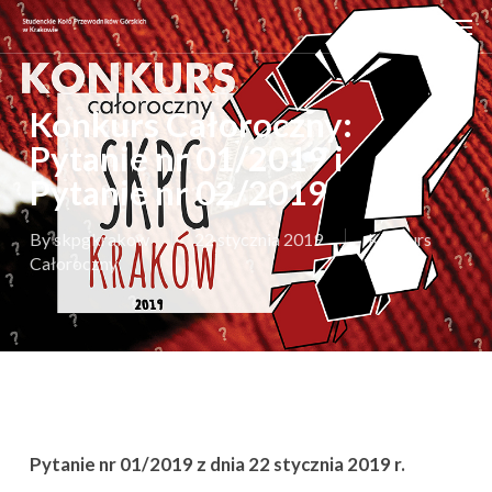
Skip
Men
to
main
content
Konkurs Całoroczny:
Pytanie nr 01/2019 i
Pytanie nr 02/2019
By
skpgkrakow
22 stycznia 2019
Konkurs
Całoroczny
Pytanie nr 01/2019 z dnia 22 stycznia 2019 r.