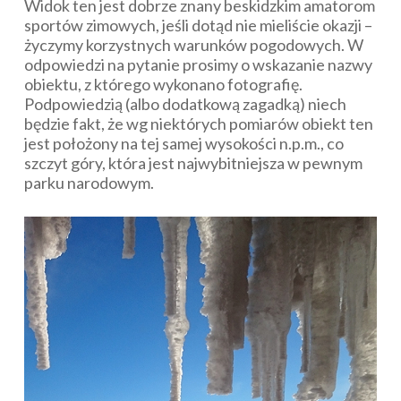
Widok ten jest dobrze znany beskidzkim amatorom
sportów zimowych, jeśli dotąd nie mieliście okazji –
życzymy korzystnych warunków pogodowych. W
odpowiedzi na pytanie prosimy o wskazanie nazwy
obiektu, z którego wykonano fotografię.
Podpowiedzią (albo dodatkową zagadką) niech
będzie fakt, że wg niektórych pomiarów obiekt ten
jest położony na tej samej wysokości n.p.m., co
szczyt góry, która jest najwybitniejsza w pewnym
parku narodowym.