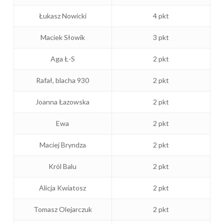
Łukasz Nowicki
4 pkt
Maciek Słowik
3 pkt
Aga Ł-S
2 pkt
Rafał, blacha 930
2 pkt
Joanna Łazowska
2 pkt
Ewa
2 pkt
Maciej Bryndza
2 pkt
Król Balu
2 pkt
Alicja Kwiatosz
2 pkt
Tomasz Olejarczuk
2 pkt