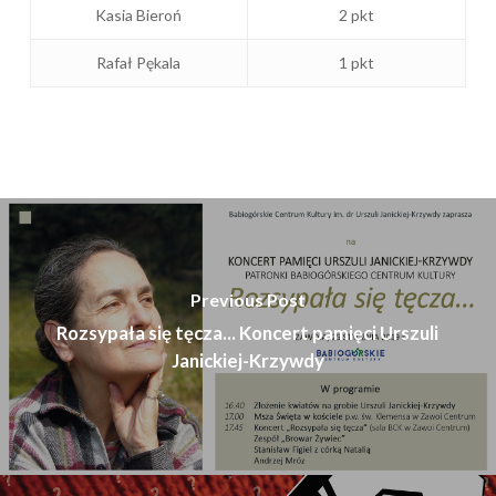
Kasia Bieroń
2 pkt
Rafał Pękala
1 pkt
Previous Post
Rozsypała się tęcza... Koncert pamięci Urszuli
Janickiej-Krzywdy