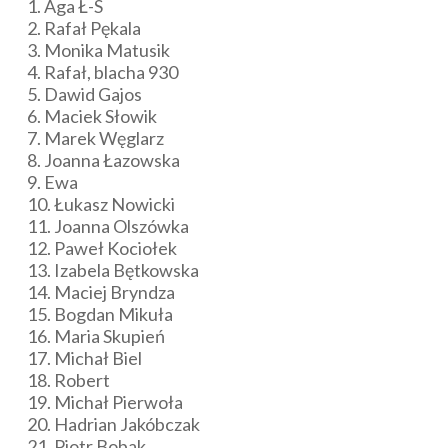
1. Aga Ł-S
2. Rafał Pękala
3. Monika Matusik
4. Rafał, blacha 930
5. Dawid Gajos
6. Maciek Słowik
7. Marek Węglarz
8. Joanna Łazowska
9. Ewa
10. Łukasz Nowicki
11. Joanna Olszówka
12. Paweł Kociołek
13. Izabela Bętkowska
14. Maciej Bryndza
15. Bogdan Mikuła
16. Maria Skupień
17. Michał Biel
18. Robert
19. Michał Pierwoła
20. Hadrian Jakóbczak
21. Piotr Bobak