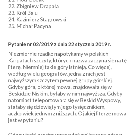
22. Zbigniew Drapała
23. Król Balu
24. Kazimierz Stagrowski
25. Michał Pacyna
Pytanie nr 02/2019 z dnia 22 stycznia 2019 r.
Niezmiernie rzadko napotykamy w polskich
Karpatach szczyty, których nazwa zaczyna się na tę
literę. Niemniej takie góry istnieją. Co więcej,
według wielu geografów, jedna z nich jest
najwyższym szczytem pewnej grupy górskiej.
Gdyby góra, o której mowa, znajdowała się w
Beskidzie Niskim, byłaby w nim najwyższa. Gdyby
natomiast teleportowała się w Beskid Wyspowy,
stałaby się dziewiątym jego tysięcznikiem,
aczkolwiek jednym z niższych. O jakiej literze mowa
jest w pytaniu?
Odpowiedzi prosimy przesyłać mailowo na adres: