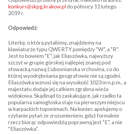
konkurs@skpg.krakow.pl
do północy 11 lutego
2019 r.
Odpowiedź:
Literkę, o którą pytaliśmy, znajdziemy na
klawiaturze typu QWERTY pomiędzy “W”, a “R”.
Jest to bowiem “E”, jak Eliaszówka, najwyższy
szczyt w grupie górskiej najlepiej znanej pod
słowacką nazwą Ľubovnianska vrchovina, co do
której wyodrębniania geografowie nie są zgodni.
Eliaszówka wznosi się na wysokość 1023 m n.p.m., a
majestatu dodaje jej całkiem zgrabna wieża
widokowa. Skądinąd to zaskakujące, jak rzadko ta
popularna samogłoska staje na pierwszym miejscu
w karpackich toponimach. Na koniec apelujemy o
czytanie pytań ze zrozumieniem, gdyż formalnie
rzecz biorąc odpowiedzią poprawną jest “E”, a nie
“Eliaszówka”.