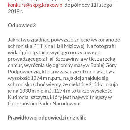
konkurs@skpg.krakow.pl
do północy 11 lutego
2019 r.
Odpowiedź:
Jak łatwo zgadnąć, powyższe zdjęcie wykonano ze
schroniska PTTK na Hali Miziowej. Na fotografii
widać górną stację wyciągu orczykowego
prowadzącego z Hali Szczawiny, a w tle, za rzeką
chmur, wyróżnia się ogromny masyw Babiej Góry.
Podpowiedzią, która w zasadzie utrudniała, była
wysokość 1274 m n.p.m., na jakiej znajduje się
schronisko (choć wiemy, że niektóre źródła lokują
je na 1330 m n.p.m.). 1274 m to także wysokość
Kudłonia ̶̵̵ szczytu, który jest najwybitniejszy w
Gorczańskim Parku Narodowym.
Prawidłowej odpowiedzi udzielili: