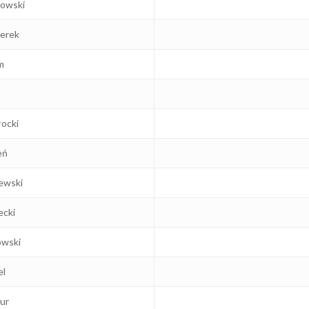
sowski
ierek
m
łocki
eń
ewski
ecki
owski
el
ur