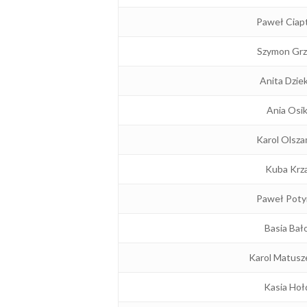
Paweł Ciap
Szymon Grz
Anita Dzie
Ania Osi
Karol Olsza
Kuba Krz
Paweł Poty
Basia Bał
Karol Matusz
Kasia Hoł