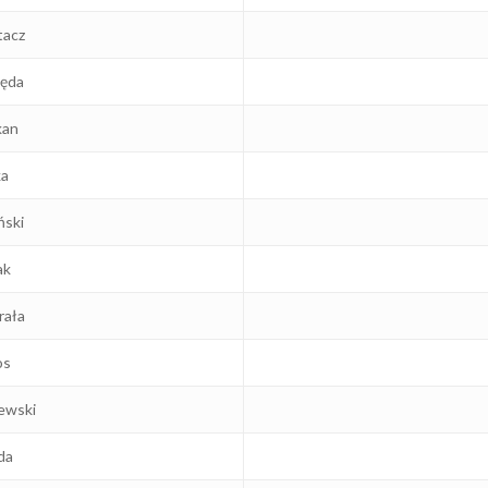
tacz
ęda
kan
ka
ński
ak
rała
os
ewski
da