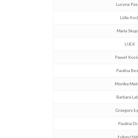
Lucyna Pas
Lidia Koc
Maria Skup
UJEK
Paweł Koci
Paulina Bes
Monika Mat
Barbara La
Grzegorz Ł
Paulina Dr
Łukasz Ha