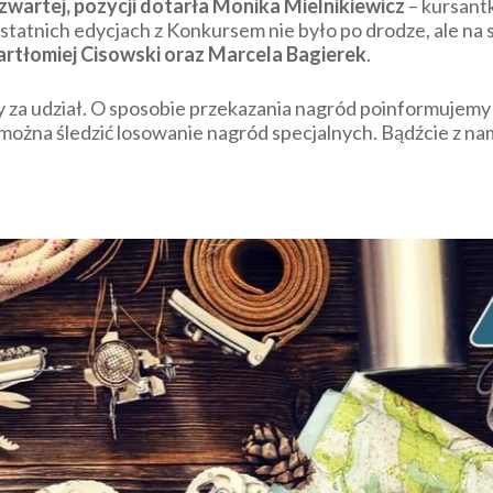
zwartej, pozycji dotarła Monika Mielnikiewicz
– kursant
ostatnich edycjach z Konkursem nie było po drodze, ale na
artłomiej Cisowski oraz Marcela Bagierek
.
y za udział. O sposobie przekazania nagród poinformujemy
 można śledzić losowanie nagród specjalnych. Bądźcie z na