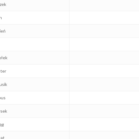
zek
h
ień
ołek
ter
usik
bus
ysek
ąg
łat