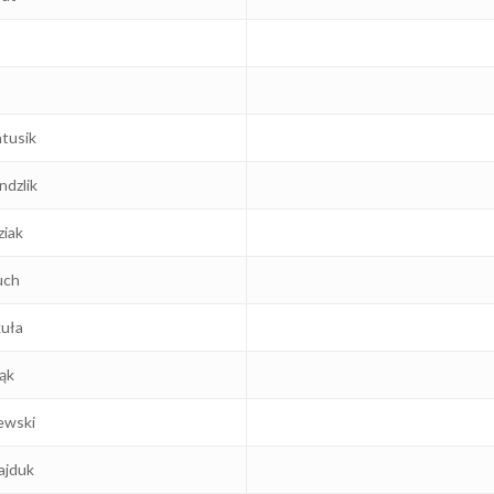
tusik
ndzlik
ziak
uch
uła
ąk
ewski
ajduk