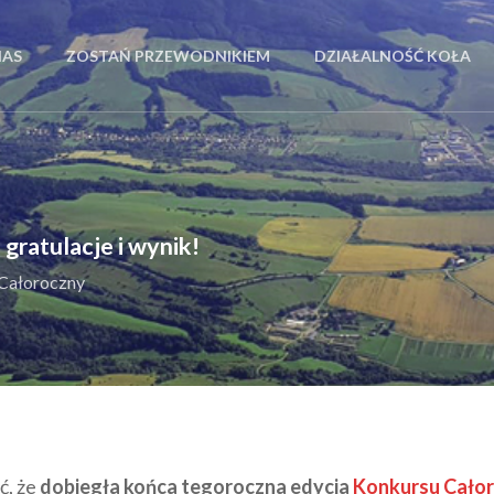
NAS
ZOSTAŃ PRZEWODNIKIEM
DZIAŁALNOŚĆ KOŁA
ratulacje i wynik!
Całoroczny
ć, że
dobiegła końca tegoroczna edycja
Konkursu Cało