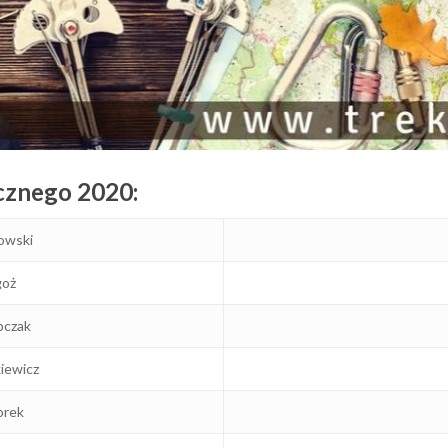
cznego 2020:
owski
goż
bczak
iewicz
orek