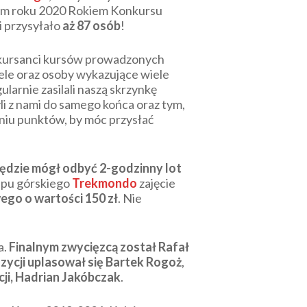
em roku 2020 Rokiem Konkursu
i przysyłało
aż 87 osób
!
, kursanci kursów prowadzonych
ciele oraz osoby wykazujące wiele
ularnie zasilali naszą skrzynkę
i z nami do samego końca oraz tym,
eniu punktów, by móc przysłać
ędzie mógł odbyć 2-godzinny lot
lepu górskiego
Trekmondo
zajęcie
go o wartości 150 zł
. Nie
a.
Finalnym zwycięzcą został Rafał
ozycji uplasował się Bartek Rogoż
,
ji, Hadrian Jakóbczak
.