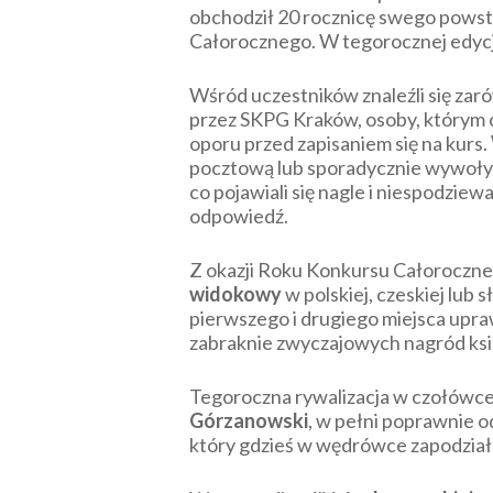
obchodził 20 rocznicę swego pows
Całorocznego. W tegorocznej edycji
Wśród uczestników znaleźli się zar
przez SKPG Kraków, osoby, którym cz
oporu przed zapisaniem się na kurs.
pocztową lub sporadycznie wywoływa
co pojawiali się nagle i niespodzi
odpowiedź.
Z okazji Roku Konkursu Całoroczne
widokowy
w polskiej, czeskiej lub
pierwszego i drugiego miejsca upra
zabraknie zwyczajowych nagród ksi
Tegoroczna rywalizacja w czołówce
Górzanowski
, w pełni poprawnie 
który gdzieś w wędrówce zapodział