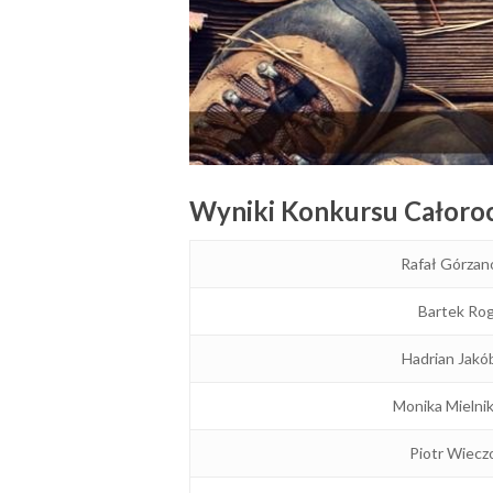
Wyniki Konkursu Całoro
Rafał Górzan
Bartek Ro
Hadrian Jakó
Monika Mielnik
Piotr Wiecz