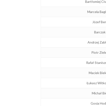
Bartłomiej Ci
Marcela Bag
Józef Be
Barczyk
Andrzej Zab
Piotr Ziel
Rafał Stanisz
Maciek Biel
Łukasz Witk
Michał Bi
Gosia Hod