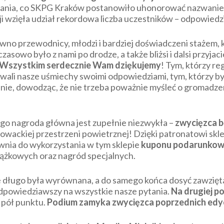
tania, co SKPG Kraków postanowiło uhonorować nazwani
 wzięła udział rekordowa liczba uczestników – odpowiedz
ówno przewodnicy, młodzi i bardziej doświadczeni stażem
asowo było z nami po drodze, a także bliżsi i dalsi przyja
Wszystkim serdecznie Wam dziękujemy
! Tym, którzy reg
li nasze uśmiechy swoimi odpowiedziami, tym, którzy byl
ewanie, dowodząc, że nie trzeba poważnie myśleć o gromadz
go nagroda główna jest zupełnie niezwykła –
zwycięzca b
 słowackiej przestrzeni powietrznej! Dzięki patronatowi sk
wnia do wykorzystania w tym sklepie
kuponu podarunkowe
ążkowych oraz nagród specjalnych.
 długo była wyrównana, a do samego końca dosyć zawzięt
odpowiedziawszy na wszystkie nasze pytania.
Na drugiej p
 pół punktu.
Podium zamyka zwycięzca poprzednich edyc