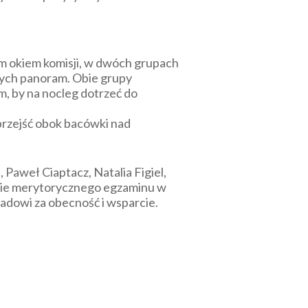
ym okiem komisji, w dwóch grupach
nnych panoram. Obie grupy
, by na nocleg dotrzeć do
przejść obok bacówki nad
 Paweł Ciaptacz, Natalia Figiel,
nie merytorycznego egzaminu w
dowi za obecność i wsparcie.