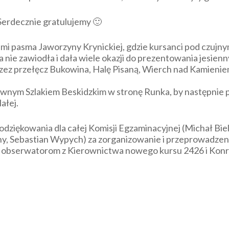
erdecznie gratulujemy 🙂
ami pasma Jaworzyny Krynickiej, gdzie kursanci pod czujn
a nie zawiodła i dała wiele okazji do prezentowania jesie
zez przełęcz Bukowina, Halę Pisaną, Wierch nad Kamieniem
ównym Szlakiem Beskidzkim w stronę Runka, by następnie 
ałej.
ziękowania dla całej Komisji Egzaminacyjnej (Michał Biel,
y, Sebastian Wypych) za zorganizowanie i przeprowadze
e obserwatorom z Kierownictwa nowego kursu 2426 i Konra