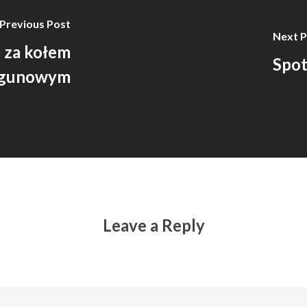
Previous Post
Next P
a za kołem
Spot
egunowym
Leave a Reply