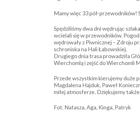
Mamy więc 33 pół-przewodników! S
Spędziliśmy dwa dni wędrując szlak
wcielali się w przewodników. Pogod
wędrowały z Piwnicznej – Zdroju pr
schroniska na Hali Łabowskiej.
Drugiego dnia trasa prowadziła Gł
Wierchomlą i zejść do Wierchomli M
Przede wszystkim kierujemy duże pod
Magdalena Hajduk, Paweł Konieczn
miłej atmosferze. Dziękujemy takż
Fot. Natasza, Aga, Kinga, Patryk