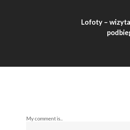
Lofoty – wizyt
podbi
My comment is..