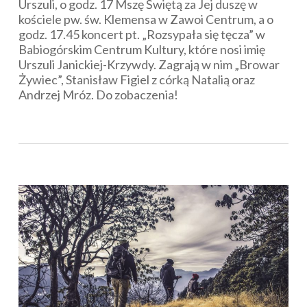
Urszuli, o godz. 17 Mszę Świętą za Jej duszę w
kościele pw. św. Klemensa w Zawoi Centrum, a o
godz. 17.45 koncert pt. „Rozsypała się tęcza” w
Babiogórskim Centrum Kultury, które nosi imię
Urszuli Janickiej-Krzywdy. Zagrają w nim „Browar
Żywiec”, Stanisław Figiel z córką Natalią oraz
Andrzej Mróz. Do zobaczenia!