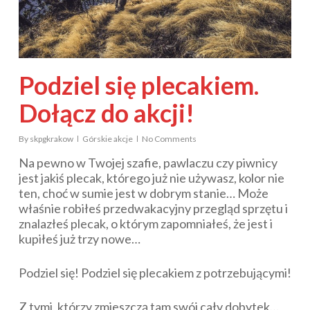
Podziel się plecakiem.
Dołącz do akcji!
By
skpgkrakow
Górskie akcje
No Comments
Na pewno w Twojej szafie, pawlaczu czy piwnicy
jest jakiś plecak, którego już nie używasz, kolor nie
ten, choć w sumie jest w dobrym stanie… Może
właśnie robiłeś przedwakacyjny przegląd sprzętu i
znalazłeś plecak, o którym zapomniałeś, że jest i
kupiłeś już trzy nowe…
Podziel się! Podziel się plecakiem z potrzebującymi!
Z tymi, którzy zmieszczą tam swój cały dobytek…