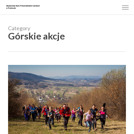
Skip
Men
to
main
content
Category
Górskie akcje