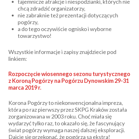
tajemnicze atrakcje i niespodzianki, których nie
chcą zdradzić organizatorzy,
nie zabraknie też prezentacji dotyczących
pogórzy,
a do tego oczywiście ognisko i wyborne
towarzystwo!
Wszystkie informacje i zapisy znajdziecie pod
linkiem:
Rozpoczęcie wiosennego sezonu turystycznego
z Koroną Pogórzy na Pogórzu Dynowskim 29-31
marca 2019 r.
Korona Pogórzy to niekonwencjonalna impreza,
która po raz pierwszy przez SKPG Kraków została
zorganizowana w 2003 roku. Choć miała się
wydarzyć tylko raz, to okazało się, że fascynujący
świat pogórzy wymaga naszej dalszej eksploracji.
Dajcie się przekonać, że pogórza są ekstra!