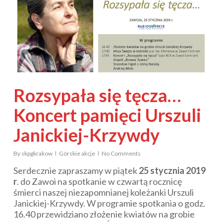
Rozsypała się tęcza…
Koncert pamięci Urszuli
Janickiej-Krzywdy
By
skpgkrakow
Górskie akcje
No Comments
Serdecznie zapraszamy w piątek
25 stycznia 2019
r
. do Zawoi na spotkanie w czwartą rocznicę
śmierci naszej niezapomnianej koleżanki Urszuli
Janickiej-Krzywdy. W programie spotkania o godz.
16.40 przewidziano złożenie kwiatów na grobie