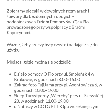
Zbieramy plecaki w dowolnych rozmiarach i
śpiwory dla bezdomnych i ubogich –
podopiecznych Dzieła Pomocy św. Ojca Pio,
prowadzonego przy współpracy z Braćmi
Kapucynami.
Ważne, żeby rzeczy były czyste i nadające się do
użytku.
Miejsca, gdzie można się podzielić:
Dzieło pomocy O Pio przy ul. Smoleńsk 4 w
Krakowie, w godzinach 8.00–16.00
Zakład foto FujiJama przy pl. Axentowicza 6, w
godzinach 10.00–19.00
Sklep Turystyczny „Wierchy” przy ul. Szewskiej
23, w godzinach 11.00-19.00
u Nataszy w COTG PTTK (po wcześniejszym