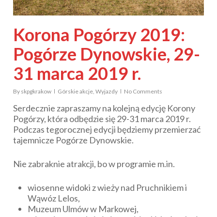
Korona Pogórzy 2019:
Pogórze Dynowskie, 29-
31 marca 2019 r.
By
skpgkrakow
Górskie akcje
,
Wyjazdy
No Comments
Serdecznie zapraszamy na kolejną edycję Korony
Pogórzy, która odbędzie się 29-31 marca 2019 r.
Podczas tegorocznej edycji będziemy przemierzać
tajemnicze Pogórze Dynowskie.
Nie zabraknie atrakcji, bo w programie m.in.
wiosenne widoki z wieży nad Pruchnikiem i
Wąwóz Lelos,
Muzeum Ulmów w Markowej,