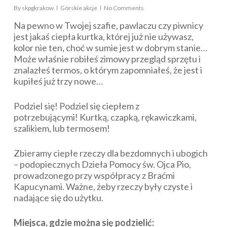
By
skpgkrakow
Górskie akcje
No Comments
Na pewno w Twojej szafie, pawlaczu czy piwnicy
jest jakaś ciepła kurtka, której już nie używasz,
kolor nie ten, choć w sumie jest w dobrym stanie…
Może właśnie robiłeś zimowy przegląd sprzętu i
znalazłeś termos, o którym zapomniałeś, że jest i
kupiłeś już trzy nowe…
Podziel się! Podziel się ciepłem z
potrzebującymi! Kurtką, czapką, rękawiczkami,
szalikiem, lub termosem!
Zbieramy ciepłe rzeczy dla bezdomnych i ubogich
– podopiecznych Dzieła Pomocy św. Ojca Pio,
prowadzonego przy współpracy z Braćmi
Kapucynami. Ważne, żeby rzeczy były czyste i
nadające się do użytku.
Miejsca, gdzie można się podzielić: