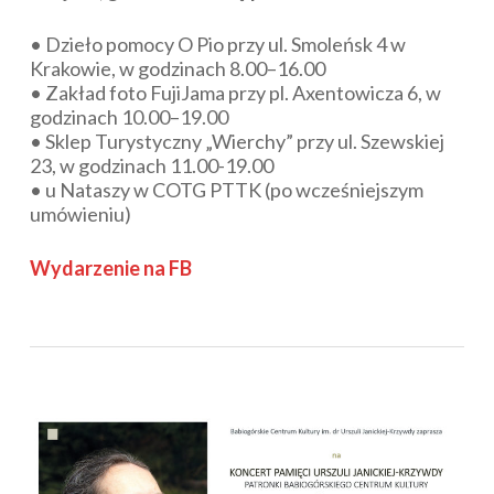
• Dzieło pomocy O Pio przy ul. Smoleńsk 4 w
Krakowie, w godzinach 8.00–16.00
• Zakład foto FujiJama przy pl. Axentowicza 6, w
godzinach 10.00–19.00
• Sklep Turystyczny „Wierchy” przy ul. Szewskiej
23, w godzinach 11.00-19.00
• u Nataszy w COTG PTTK (po wcześniejszym
umówieniu)
Wydarzenie na FB