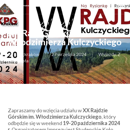
Skip
Men
to
main
content
XX Rajd Górski im.
Włodzimierza Kulczyckiego
By
skpgkrakow
27 września 2024
Wyjazdy
,
Z
życia Koła
Zapraszamy do wzięcia udziału w
XX Rajdzie
Górskim im. Włodzimierza Kulczyckiego
, który
odbędzie się w weekend
19-20 października 2024
r.
Organizatorem Imprezy jest Studenckie Koło