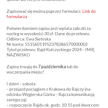
Zapisywać się można poprzez formularz:
Link do
formularza
Potwierdzeniem zapisu jest wpłata zaliczki za
nocleg w wysokości 30 zł. Dane do przelewu:
Odbiorca: Ewa Sieteska
Nr konta: 55156011952378286570000002
Tytuł przelewu: Rajd Kulczyckiego 2024 – IMIĘ
NAZWISKO
Zapisy trwają do
7 października
lub do
wyczerpania miejsc!
I dzień – sobota
– przejazd pociągiem z Krakowa do Rajczy (na
odcinku Węgierska Górka – Rajcza komunikacją
zastępczą)
– rozpoczęcie Rajdu ok. godz. 10:15 pod dworcem