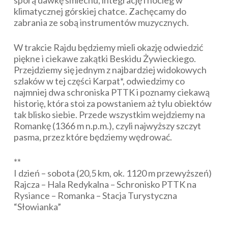
sporą dawkę śmiechu, integrację i nocleg w
klimatycznej górskiej chatce. Zachęcamy do
zabrania ze sobą instrumentów muzycznych.
W trakcie Rajdu będziemy mieli okazję odwiedzić
piękne i ciekawe zakątki Beskidu Żywieckiego.
Przejdziemy się jednym z najbardziej widokowych
szlaków w tej części Karpat*, odwiedzimy co
najmniej dwa schroniska PTTK i poznamy ciekawą
historię, która stoi za powstaniem aż tylu obiektów
tak blisko siebie. Przede wszystkim wejdziemy na
Romankę (1366 m n.p.m.), czyli najwyższy szczyt
pasma, przez które będziemy wędrować.
**
I dzień – sobota (20,5 km, ok. 1120 m przewyższeń)
Rajcza – Hala Redykalna – Schronisko PTTK na
Rysiance – Romanka – Stacja Turystyczna
“Słowianka”