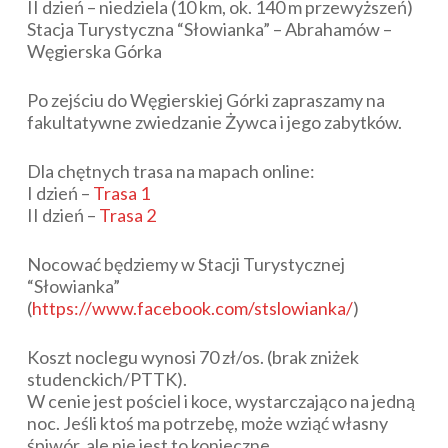
II dzień – niedziela (10 km, ok. 140 m przewyższeń)
Stacja Turystyczna “Słowianka” – Abrahamów –
Węgierska Górka
Po zejściu do Węgierskiej Górki zapraszamy na
fakultatywne zwiedzanie Żywca i jego zabytków.
Dla chętnych trasa na mapach online:
I dzień –
Trasa 1
II dzień –
Trasa 2
Nocować będziemy w Stacji Turystycznej
“Słowianka”
(
https://www.facebook.com/stslowianka/
)
Koszt noclegu wynosi 70 zł/os. (brak zniżek
studenckich/PTTK).
W cenie jest pościel i koce, wystarczająco na jedną
noc. Jeśli ktoś ma potrzebę, może wziąć własny
śpiwór, ale nie jest to konieczne.