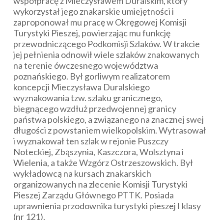
współpracę z Mieczysławem Duralskim, który
wykorzystał jego znakarskie umiejętności i
zaproponował mu pracę w Okręgowej Komisji
Turystyki Pieszej, powierzając mu funkcję
przewodniczącego Podkomisji Szlaków. W trakcie
jej pełnienia odnowił wiele szlaków znakowanych
na terenie ówczesnego województwa
poznańskiego. Był gorliwym realizatorem
koncepcji Mieczysława Duralskiego
wyznakowania tzw. szlaku granicznego,
biegnącego wzdłuż przedwojennej granicy
państwa polskiego, a związanego na znacznej swej
długości z powstaniem wielkopolskim. Wytrasował
i wyznakował ten szlak w rejonie Puszczy
Noteckiej, Zbąszynia, Kaszczora, Wolsztyna i
Wielenia, a także Wzgórz Ostrzeszowskich. Był
wykładowcą na kursach znakarskich
organizowanych na zlecenie Komisji Turystyki
Pieszej Zarządu Głównego PTTK. Posiada
uprawnienia przodownika turystyki pieszej I klasy
(nr 121).