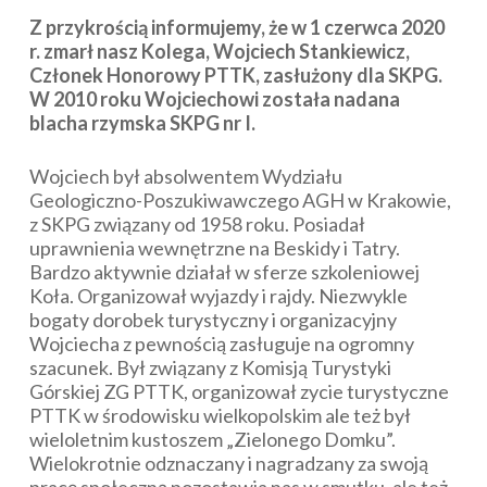
Z przykrością informujemy, że w 1 czerwca 2020
r. zmarł nasz Kolega, Wojciech Stankiewicz,
Członek Honorowy PTTK, zasłużony dla SKPG.
W 2010 roku Wojciechowi została nadana
blacha rzymska SKPG nr I.
Wojciech był absolwentem Wydziału
Geologiczno-Poszukiwawczego AGH w Krakowie,
z SKPG związany od 1958 roku. Posiadał
uprawnienia wewnętrzne na Beskidy i Tatry.
Bardzo aktywnie działał w sferze szkoleniowej
Koła. Organizował wyjazdy i rajdy. Niezwykle
bogaty dorobek turystyczny i organizacyjny
Wojciecha z pewnością zasługuje na ogromny
szacunek. Był związany z Komisją Turystyki
Górskiej ZG PTTK, organizował zycie turystyczne
PTTK w środowisku wielkopolskim ale też był
wieloletnim kustoszem „Zielonego Domku”.
Wielokrotnie odznaczany i nagradzany za swoją