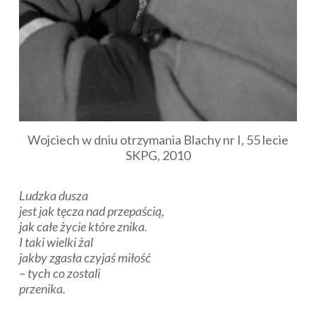
Wojciech w dniu otrzymania Blachy nr I, 55 lecie
SKPG, 2010
Ludzka dusza
jest jak tęcza nad przepaścią,
jak całe życie które znika.
I taki wielki żal
jakby zgasła czyjaś miłość
– tych co zostali
przenika.