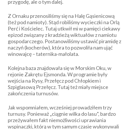
przygodę, ale o tym dalej.
Z Ornaku przenosiliśmy się na Halę Gąsienicową
(też pod namioty). Stąd robiliśmy wycieczki na Orlą
Perć i Kościelec. Tutaj utkwił mi w pamięci ciekawy
epizod związany z kradzieżą wiktuałów z namiotu
gospodarczego. Postanowiliśmy ustawić piramidę z
naczyń (kocherów), która to pozwoliła nam ująć
winowajcę – taternika-małolata.
Kolejna baza znajdowała się w Morskim Oku, w
rejonie Zakrętu Ejsmonda. W programie były
wejścia na Rysy, Przełęcz pod Chłopkiem i
Szpiglasową Przełęcz. Tutaj też miały miejsce
zakończenia turnusów.
Jak wspomniałem, wcześniej prowadziłem trzy
turnusy. Ponieważ „ciągnie wilka do lasu”, bardzo
przeżywałem fakt niemożliwości uprawiania
wspinaczki, którą w tym samym czasie wykonywali