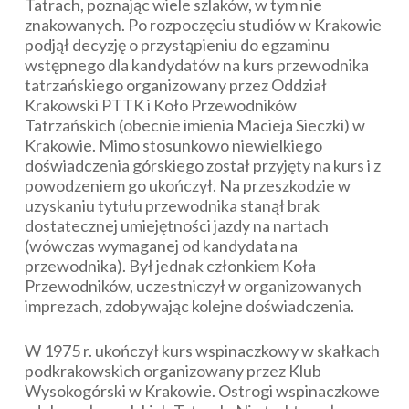
Tatrach, poznając wiele szlaków, w tym nie
znakowanych. Po rozpoczęciu studiów w Krakowie
podjął decyzję o przystąpieniu do egzaminu
wstępnego dla kandydatów na kurs przewodnika
tatrzańskiego organizowany przez Oddział
Krakowski PTTK i Koło Przewodników
Tatrzańskich (obecnie imienia Macieja Sieczki) w
Krakowie. Mimo stosunkowo niewielkiego
doświadczenia górskiego został przyjęty na kurs i z
powodzeniem go ukończył. Na przeszkodzie w
uzyskaniu tytułu przewodnika stanął brak
dostatecznej umiejętności jazdy na nartach
(wówczas wymaganej od kandydata na
przewodnika). Był jednak członkiem Koła
Przewodników, uczestniczył w organizowanych
imprezach, zdobywając kolejne doświadczenia.
W 1975 r. ukończył kurs wspinaczkowy w skałkach
podkrakowskich organizowany przez Klub
Wysokogórski w Krakowie. Ostrogi wspinaczkowe