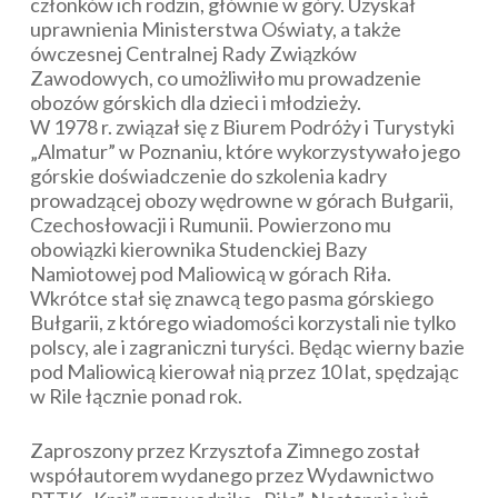
członków ich rodzin, głównie w góry. Uzyskał
uprawnienia Ministerstwa Oświaty, a także
ówczesnej Centralnej Rady Związków
Zawodowych, co umożliwiło mu prowadzenie
obozów górskich dla dzieci i młodzieży.
W 1978 r. związał się z Biurem Podróży i Turystyki
„Almatur” w Poznaniu, które wykorzystywało jego
górskie doświadczenie do szkolenia kadry
prowadzącej obozy wędrowne w górach Bułgarii,
Czechosłowacji i Rumunii. Powierzono mu
obowiązki kierownika Studenckiej Bazy
Namiotowej pod Maliowicą w górach Riła.
Wkrótce stał się znawcą tego pasma górskiego
Bułgarii, z którego wiadomości korzystali nie tylko
polscy, ale i zagraniczni turyści. Będąc wierny bazie
pod Maliowicą kierował nią przez 10 lat, spędzając
w Rile łącznie ponad rok.
Zaproszony przez Krzysztofa Zimnego został
współautorem wydanego przez Wydawnictwo