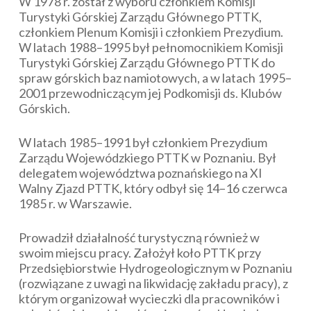
W 1978 r. został z wyboru członkiem Komisji
Turystyki Górskiej Zarządu Głównego PTTK,
członkiem Plenum Komisji i członkiem Prezydium.
W latach 1988–1995 był pełnomocnikiem Komisji
Turystyki Górskiej Zarządu Głównego PTTK do
spraw górskich baz namiotowych, a w latach 1995–
2001 przewodniczącym jej Podkomisji ds. Klubów
Górskich.
W latach 1985–1991 był członkiem Prezydium
Zarządu Wojewódzkiego PTTK w Poznaniu. Był
delegatem województwa poznańskiego na XI
Walny Zjazd PTTK, który odbył się 14–16 czerwca
1985 r. w Warszawie.
Prowadził działalność turystyczną również w
swoim miejscu pracy. Założył koło PTTK przy
Przedsiębiorstwie Hydrogeologicznym w Poznaniu
(rozwiązane z uwagi na likwidację zakładu pracy), z
którym organizował wycieczki dla pracowników i