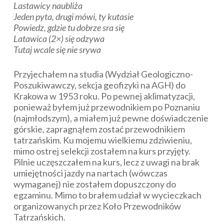
Lastawicy naubliża
Jeden pyta, drugi mówi, ty kutasie
Powiedz, gdzie tu dobrze sra się
Latawica (2×) się odzywa
Tutaj wcale się nie srywa
Przyjechałem na studia (Wydział Geologiczno-
Poszukiwawczy, sekcja geofizyki na AGH) do
Krakowa w 1953 roku. Po pewnej aklimatyzacji,
ponieważ byłem już przewodnikiem po Poznaniu
(najmłodszym), a miałem już pewne doświadczenie
górskie, zapragnąłem zostać przewodnikiem
tatrzańskim. Ku mojemu wielkiemu zdziwieniu,
mimo ostrej selekcji zostałem na kurs przyjęty.
Pilnie uczęszczałem na kurs, lecz z uwagi na brak
umiejętności jazdy na nartach (wówczas
wymaganej) nie zostałem dopuszczony do
egzaminu. Mimo to brałem udział w wycieczkach
organizowanych przez Koło Przewodników
Tatrzańskich.