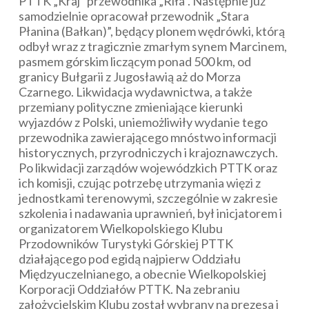
PTTK „Kraj” przewodnika „Riła”. Następnie już
samodzielnie opracował przewodnik „Stara
Płanina (Bałkan)”, będący plonem wędrówki, którą
odbył wraz z tragicznie zmarłym synem Marcinem,
pasmem górskim liczącym ponad 500 km, od
granicy Bułgarii z Jugosławią aż do Morza
Czarnego. Likwidacja wydawnictwa, a także
przemiany polityczne zmieniające kierunki
wyjazdów z Polski, uniemożliwiły wydanie tego
przewodnika zawierającego mnóstwo informacji
historycznych, przyrodniczych i krajoznawczych.
Po likwidacji zarządów wojewódzkich PTTK oraz
ich komisji, czując potrzebę utrzymania więzi z
jednostkami terenowymi, szczególnie w zakresie
szkolenia i nadawania uprawnień, był inicjatorem i
organizatorem Wielkopolskiego Klubu
Przodowników Turystyki Górskiej PTTK
działającego pod egidą najpierw Oddziału
Międzyuczelnianego, a obecnie Wielkopolskiej
Korporacji Oddziałów PTTK. Na zebraniu
założycielskim Klubu został wybrany na prezesa i