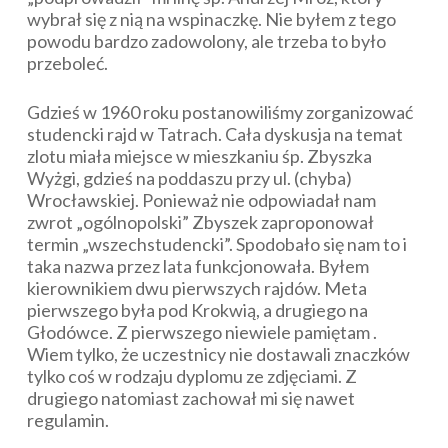
wybrał się z nią na wspinaczkę. Nie byłem z tego
powodu bardzo zadowolony, ale trzeba to było
przeboleć.
Gdzieś w 1960 roku postanowiliśmy zorganizować
studencki rajd w Tatrach. Cała dyskusja na temat
zlotu miała miejsce w mieszkaniu śp. Zbyszka
Wyżgi, gdzieś na poddaszu przy ul. (chyba)
Wrocławskiej. Ponieważ nie odpowiadał nam
zwrot „ogólnopolski” Zbyszek zaproponował
termin „wszechstudencki”. Spodobało się nam to i
taka nazwa przez lata funkcjonowała. Byłem
kierownikiem dwu pierwszych rajdów. Meta
pierwszego była pod Krokwią, a drugiego na
Głodówce. Z pierwszego niewiele pamiętam .
Wiem tylko, że uczestnicy nie dostawali znaczków
tylko coś w rodzaju dyplomu ze zdjęciami. Z
drugiego natomiast zachował mi się nawet
regulamin.