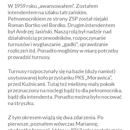
W 1959 roku „awansowałem”. Zostałem
intendentem na szlaku tatrzańskim.
Pełnomocnikiem ze strony ZSP został niejaki
Roman Bortko vel Bordko. Drugim intendentem
był Andrzej Jasiński. Naszą rolą był nadzór nad
działalnością przewodników, rozpoczynanie
turnusów i wygłaszanie „gadki”, sprawdzanie
rozliczeń itd. Ponadto mogliśmy w miarę potrzeby
prowadzić turnusy.
Turnusy rozpoczynały się na bazie (duży namiot)
usytuowanej koło przystanku PKS „Morawica”,
przed Kuźnicami. Tutaj też mieliśmy mały pokoik
przeznaczony na noclegi bądź to dla pełnomocnika,
bądź dla intendenta. Ponadto można było nocować
na stryszku.
Z tym okresem wiążą się dwa zdarzenia. Po
pierwsze, poznałem wówczas Mariannę,