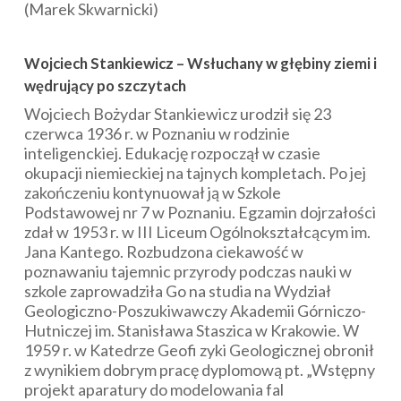
(Marek Skwarnicki)
Wojciech Stankiewicz – Wsłuchany w głębiny ziemi i
wędrujący po szczytach
Wojciech Bożydar Stankiewicz urodził się 23
czerwca 1936 r. w Poznaniu w rodzinie
inteligenckiej. Edukację rozpoczął w czasie
okupacji niemieckiej na tajnych kompletach. Po jej
zakończeniu kontynuował ją w Szkole
Podstawowej nr 7 w Poznaniu. Egzamin dojrzałości
zdał w 1953 r. w III Liceum Ogólnokształcącym im.
Jana Kantego. Rozbudzona ciekawość w
poznawaniu tajemnic przyrody podczas nauki w
szkole zaprowadziła Go na studia na Wydział
Geologiczno-Poszukiwawczy Akademii Górniczo-
Hutniczej im. Stanisława Staszica w Krakowie. W
1959 r. w Katedrze Geofi zyki Geologicznej obronił
z wynikiem dobrym pracę dyplomową pt. „Wstępny
projekt aparatury do modelowania fal