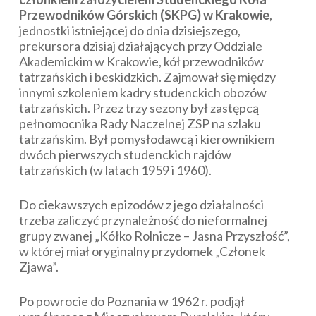
Przewodników Górskich (SKPG) w Krakowie
,
jednostki istniejącej do dnia dzisiejszego,
prekursora dzisiaj działających przy Oddziale
Akademickim w Krakowie, kół przewodników
tatrzańskich i beskidzkich. Zajmował się między
innymi szkoleniem kadry studenckich obozów
tatrzańskich. Przez trzy sezony był zastępcą
pełnomocnika Rady Naczelnej ZSP na szlaku
tatrzańskim. Był pomysłodawcą i kierownikiem
dwóch pierwszych studenckich rajdów
tatrzańskich (w latach 1959 i 1960).
Do ciekawszych epizodów z jego działalności
trzeba zaliczyć przynależność do nieformalnej
grupy zwanej „Kółko Rolnicze – Jasna Przyszłość”,
w której miał oryginalny przydomek „Członek
Zjawa”.
Po powrocie do Poznania w 1962 r. podjął