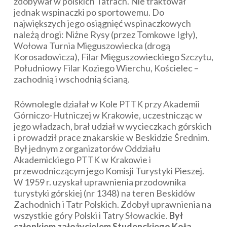
zdobywał w polskich Tatrach. Nie traktował
jednak wspinaczki po sportowemu. Do
największych jego osiągnięć wspinaczkowych
należą drogi: Niżne Rysy (przez Tomkowe Igły),
Wołowa Turnia Mięguszowiecka (drogą
Korosadowicza), Filar Mięguszowieckiego Szczytu,
Południowy Filar Koziego Wierchu, Kościelec –
zachodnią i wschodnią ścianą.
Równolegle działał w Kole PTTK przy Akademii
Górniczo-Hutniczej w Krakowie, uczestnicząc w
jego władzach, brał udział w wycieczkach górskich
i prowadził prace znakarskie w Beskidzie Średnim.
Był jednym z organizatorów Oddziału
Akademickiego PTTK w Krakowie i
przewodniczącym jego Komisji Turystyki Pieszej.
W 1959 r. uzyskał uprawnienia przodownika
turystyki górskiej (nr 1348) na teren Beskidów
Zachodnich i Tatr Polskich. Zdobył uprawnienia na
wszystkie góry Polski i Tatry Słowackie.
Był
członkiem założycielem Studenckiego Koła