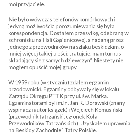
moi przyjaciele.
Nie było wówczas telefonów komórkowych i
jedyną możliwością porozumiewania się była
korespondencja. Dostałem przesyłkę, odebraną w
schronisku na Hali Gąsienicowej, a nadaną przez
jednego z przewodników na szlaku beskidzkim, o
mniej więcej takiej treści: „ratujcie, mam turnus
składający się z samych dziewczyn”. Niestety nie
mogłem opuścić mojej grupy.
W 1959 roku (w styczniu) zdałem egzamin
przodownicki. Egzaminy odbywały się w lokalu
Zarządu Okręgu PTTK przy ul. św. Marka.
Egzaminatorami byli m.in. Jan K. Dorawski (znany
wspinacz i autor książek) i Wojciech Komusiński
(przewodnik tatrzański, członek Koła
Przewodników Tatrzańskich). Uzyskałem uprawnia
na Beskidy Zachodnie i Tatry Polskie.