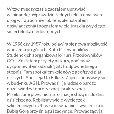
W tzw. międzyczasie zacząłem uprawiać
wspinaczkę. Wprawdzie żadnych ekstremalnych
dróg w Tatrach nie robiłem, ale nabrałem
doświadczenia i poznałem wiele tras dla zwykłego
śmiertelnika niedostępnych.
W 1956 czy 1957 roku pojawiła się nowa możliwość
wodzenia po górach. Koło Przewodników
Studenckich zorganizowało Kurs Przodowników
GOT. Zostałem przyjęty na kurs, ponieważ
dysponowałem odznaką GOT odpowiedniego
stopnia. Tam spotkałem kolegów z geofizyki z lat
niższych, Andrzeja U. i Edka S. Zajęcia odbywały się
w budynku AGH. Prowadzili je ludzie o bardzo
dużej wiedzy teoretycznej i praktycznej.
Przekazane przez nich informacje służą mi do dnia
dzisiejszego. Robiliśmy wiele wycieczek
szkoleniowych. Utkwiła mi w pamięci wycieczka na
Babią Górę przy śniegu i zadymce. Prowadzący ją