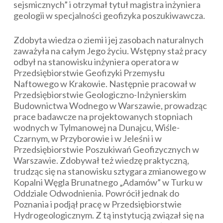
sejsmicznych” i otrzymał tytuł magistra inżyniera
geologii w specjalności geofizyka poszukiwawcza.
Zdobyta wiedza o ziemi i jej zasobach naturalnych
zaważyła na całym Jego życiu. Wstępny staż pracy
odbył na stanowisku inżyniera operatora w
Przedsiębiorstwie Geofizyki Przemysłu
Naftowego w Krakowie. Następnie pracował w
Przedsiębiorstwie Geologiczno-Inżynierskim
Budownictwa Wodnego w Warszawie, prowadząc
prace badawcze na projektowanych stopniach
wodnych w Tylmanowej na Dunajcu, Wiśle-
Czarnym, w Przyborowie i w Jeleśni i w
Przedsiębiorstwie Poszukiwań Geofizycznych w
Warszawie. Zdobywał też wiedzę praktyczną,
trudząc się na stanowisku sztygara zmianowego w
Kopalni Węgla Brunatnego „Adamów” w Turku w
Oddziale Odwodnienia. Powrócił jednak do
Poznania i podjął pracę w Przedsiębiorstwie
Hydrogeologicznym. Z tą instytucją związał się na