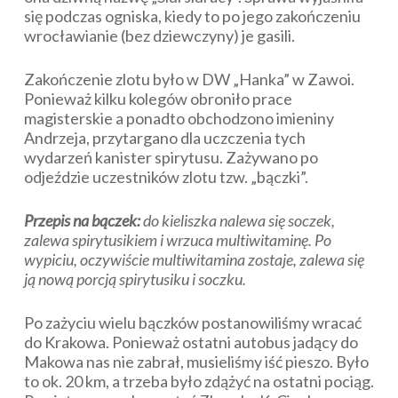
się podczas ogniska, kiedy to po jego zakończeniu
wrocławianie (bez dziewczyny) je gasili.
Zakończenie zlotu było w DW „Hanka” w Zawoi.
Ponieważ kilku kolegów obroniło prace
magisterskie a ponadto obchodzono imieniny
Andrzeja, przytargano dla uczczenia tych
wydarzeń kanister spirytusu. Zażywano po
odjeździe uczestników zlotu tzw. „bączki”.
Przepis na bączek:
do kieliszka nalewa się soczek,
zalewa spirytusikiem i wrzuca multiwitaminę. Po
wypiciu, oczywiście multiwitamina zostaje, zalewa się
ją nową porcją spirytusiku i soczku.
Po zażyciu wielu bączków postanowiliśmy wracać
do Krakowa. Ponieważ ostatni autobus jadący do
Makowa nas nie zabrał, musieliśmy iść pieszo. Było
to ok. 20 km, a trzeba było zdążyć na ostatni pociąg.