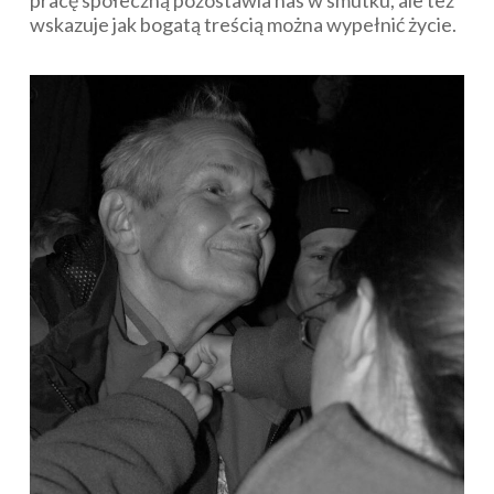
pracę społeczną pozostawia nas w smutku, ale też
wskazuje jak bogatą treścią można wypełnić życie.