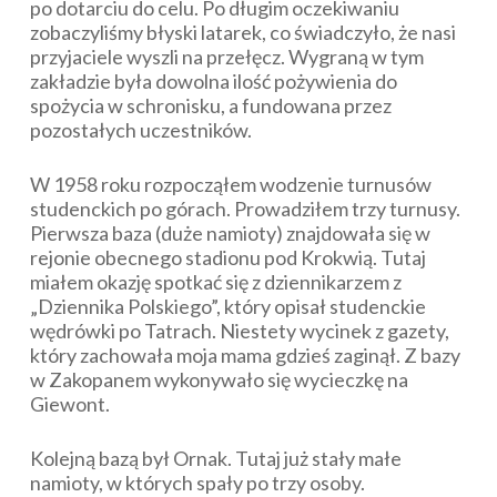
po dotarciu do celu. Po długim oczekiwaniu
zobaczyliśmy błyski latarek, co świadczyło, że nasi
przyjaciele wyszli na przełęcz. Wygraną w tym
zakładzie była dowolna ilość pożywienia do
spożycia w schronisku, a fundowana przez
pozostałych uczestników.
W 1958 roku rozpocząłem wodzenie turnusów
studenckich po górach. Prowadziłem trzy turnusy.
Pierwsza baza (duże namioty) znajdowała się w
rejonie obecnego stadionu pod Krokwią. Tutaj
miałem okazję spotkać się z dziennikarzem z
„Dziennika Polskiego”, który opisał studenckie
wędrówki po Tatrach. Niestety wycinek z gazety,
który zachowała moja mama gdzieś zaginął. Z bazy
w Zakopanem wykonywało się wycieczkę na
Giewont.
Kolejną bazą był Ornak. Tutaj już stały małe
namioty, w których spały po trzy osoby.