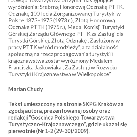
rozwoju Towarzystwa otrzymał następujące
wyróżnienia: Srebrną Honorową Odznakę PTTK,
Odznakę 100-lecia Zorganizowanej Turystyki w
Polsce 1873–1973 (1973 r.), Złotą Honorową
Odznakę PTTK (1975 r.), Medal Komisji Turystyki
Górskiej Zarządu Głównego PTTK za Zasługi dla
Turystki Górskiej, Złotą Odznakę „Zasłużony w
pracy PTTK wśród młodzieży”, a za działalność
społeczną na rzecz propagowania turystyki i
krajoznawstwa został wyróżniony Medalem
Franciszka Jaśkowiaka „Za Zasługi w Rozwoju
Turystyki i Krajoznawstwa w Wielkopolsce”.
Marian Chudy
Tekst umieszczony na stronie SKPG Kraków za
zgodą autora, prezentowanej osoby oraz
redakcji “Gościńca Polskiego Towarzystwa
Turystyczno-Krajoznawczego”, gdzie ukazał się
pierwotnie (Nr 1-2 (29-30)/2009).