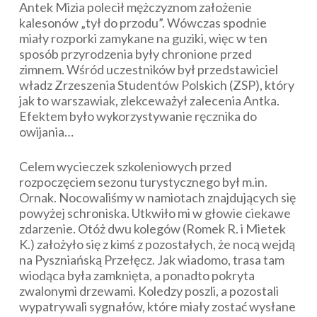
Antek Mizia polecił mężczyznom założenie
kalesonów „tył do przodu”. Wówczas spodnie
miały rozporki zamykane na guziki, więc w ten
sposób przyrodzenia były chronione przed
zimnem. Wśród uczestników był przedstawiciel
władz Zrzeszenia Studentów Polskich (ZSP), który
jak to warszawiak, zlekceważył zalecenia Antka.
Efektem było wykorzystywanie ręcznika do
owijania…
Celem wycieczek szkoleniowych przed
rozpoczęciem sezonu turystycznego był m.in.
Ornak. Nocowaliśmy w namiotach znajdujących się
powyżej schroniska. Utkwiło mi w głowie ciekawe
zdarzenie. Otóż dwu kolegów (Romek R. i Mietek
K.) założyło się z kimś z pozostałych, że nocą wejdą
na Pyszniańską Przełęcz. Jak wiadomo, trasa tam
wiodąca była zamknięta, a ponadto pokryta
zwalonymi drzewami. Koledzy poszli, a pozostali
wypatrywali sygnałów, które miały zostać wysłane