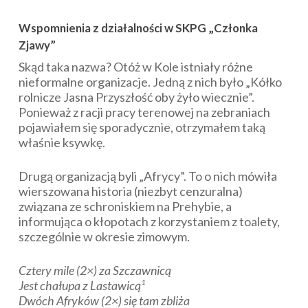
Wspomnienia z działalności w SKPG „Członka
Zjawy”
Skąd taka nazwa? Otóż w Kole istniały różne
nieformalne organizacje. Jedną z nich było „Kółko
rolnicze Jasna Przyszłość oby żyło wiecznie”.
Ponieważ z racji pracy terenowej na zebraniach
pojawiałem się sporadycznie, otrzymałem taką
właśnie ksywkę.
Drugą organizacją byli „Afrycy”. To o nich mówiła
wierszowana historia (niezbyt cenzuralna)
związana ze schroniskiem na Prehybie, a
informująca o kłopotach z korzystaniem z toalety,
szczególnie w okresie zimowym.
Cztery mile (2×) za Szczawnicą
Jest chałupa z Lastawicą¹
Dwóch Afryków (2×) się tam zbliża