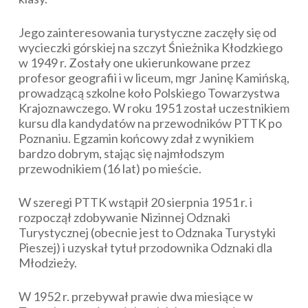
Jego zainteresowania turystyczne zaczęły się od
wycieczki górskiej na szczyt Śnieżnika Kłodzkiego
w 1949 r. Zostały one ukierunkowane przez
profesor geografii i w liceum, mgr Janinę Kamińską,
prowadzącą szkolne koło Polskiego Towarzystwa
Krajoznawczego. W roku 1951 został uczestnikiem
kursu dla kandydatów na przewodników PTTK po
Poznaniu. Egzamin końcowy zdał z wynikiem
bardzo dobrym, stając się najmłodszym
przewodnikiem (16 lat) po mieście.
W szeregi PTTK wstąpił 20 sierpnia 1951 r. i
rozpoczął zdobywanie Nizinnej Odznaki
Turystycznej (obecnie jest to Odznaka Turystyki
Pieszej) i uzyskał tytuł przodownika Odznaki dla
Młodzieży.
W 1952 r. przebywał prawie dwa miesiące w