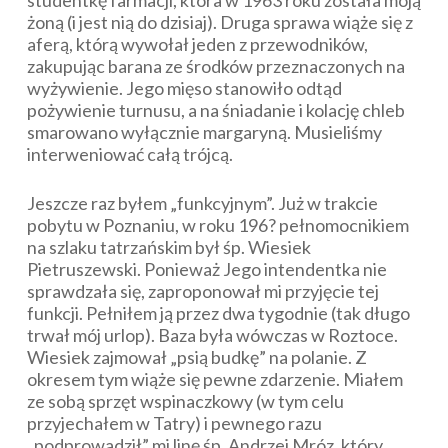
studentkę farmacji, która w 1963 roku została moją
żoną (i jest nią do dzisiaj). Druga sprawa wiąże się z
aferą, którą wywołał jeden z przewodników,
zakupując barana ze środków przeznaczonych na
wyżywienie. Jego mięso stanowiło odtąd
pożywienie turnusu, a na śniadanie i kolację chleb
smarowano wyłącznie margaryną. Musieliśmy
interweniować całą trójcą.
Jeszcze raz byłem „funkcyjnym”. Już w trakcie
pobytu w Poznaniu, w roku 196? pełnomocnikiem
na szlaku tatrzańskim był śp. Wiesiek
Pietruszewski. Ponieważ Jego intendentka nie
sprawdzała się, zaproponował mi przyjęcie tej
funkcji. Pełniłem ją przez dwa tygodnie (tak długo
trwał mój urlop). Baza była wówczas w Roztoce.
Wiesiek zajmował „psią budkę” na polanie. Z
okresem tym wiąże się pewne zdarzenie. Miałem
ze sobą sprzęt wspinaczkowy (w tym celu
przyjechałem w Tatry) i pewnego razu
„podprowadził” mi linę śp. Andrzej Mróz, który