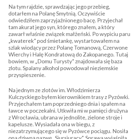
Na tym rajdzie, sprawdzając jego przebieg,
dotarłem na Polanę Smytnią. Oczywiście
odwiedziłem zaprzyjaźnionego bacę. Przyjechał
tam akurat jego syn, którego znałem, a który
zawarł właśnie związek małżeński. Po wypiciu paru
„kwaterek” pod śmietankę, wystartowałem na
szlak wiodący przez Polanę Tomanową, Czerwone
Wierchy i Halę Kondratową do Zakopanego. Tutaj
bowiem, w „Domu Turysty” znajdowała się baza
zlotu. Spalany alkohol powodował nieziemskie
przyspieszenie.
Na jednym ze zlotów im. Włodzimierza
Kulczyckiego byłem kierownikiem trasy z Pyzówki.
Przyjechałem tam poprzedniego dnia i spałem na
ławce w poczekalni. Utkwiła mi w pamięci drużyna
z Wrocławia, ubrana w jednolite, zielone stroje i
kapelusze. Wysiadała ona w biegu, z
niezatrzymującego się w Pyzówce pociągu. Nosiła
ona dziwną nazwę „Siursiuracy”. Sprawa wyjaśniła