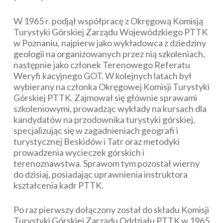
W 1965 r. podjął współpracę z Okręgową Komisją
Turystyki Górskiej Zarządu Wojewódzkiego PTTK
w Poznaniu, najpierw jako wykładowca z dziedziny
geologii na organizowanych przez nią szkoleniach,
następnie jako członek Terenowego Referatu
Weryfi kacyjnego GOT. W kolejnych latach był
wybierany na członka Okręgowej Komisji Turystyki
Górskiej PTTK. Zajmował się głównie sprawami
szkoleniowymi, prowadząc wykłady na kursach dla
kandydatów na przodownika turystyki górskiej,
specjalizując się w zagadnieniach geografi i
turystycznej Beskidów i Tatr oraz metodyki
prowadzenia wycieczek górskich i
terenoznawstwa. Sprawom tym pozostał wierny
do dzisiaj, posiadając uprawnienia instruktora
kształcenia kadr PTTK.
Po raz pierwszy dołączony został do składu Komisji
Turystyki Górskiej Zarządu Oddziału PTTK w 1965