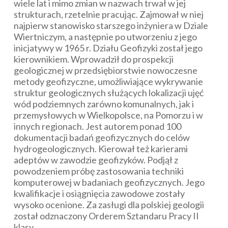
wiele lat i mimo zmian w nazwach trwał w jej
strukturach, rzetelnie pracując. Zajmował w niej
najpierw stanowisko starszego inżyniera w Dziale
Wiertniczym, a następnie po utworzeniu z jego
inicjatywy w 1965 r. Działu Geofizyki został jego
kierownikiem. Wprowadził do prospekcji
geologicznej w przedsiębiorstwie nowoczesne
metody geofizyczne, umożliwiające wykrywanie
struktur geologicznych służących lokalizacji ujęć
wód podziemnych zarówno komunalnych, jak i
przemysłowych w Wielkopolsce, na Pomorzu i w
innych regionach. Jest autorem ponad 100
dokumentacji badań geofizycznych do celów
hydrogeologicznych. Kierował też karierami
adeptów w zawodzie geofizyków. Podjął z
powodzeniem próbę zastosowania techniki
komputerowej w badaniach geofizycznych. Jego
kwalifikacje i osiągnięcia zawodowe zostały
wysoko ocenione. Za zasługi dla polskiej geologii
został odznaczony Orderem Sztandaru Pracy II
klasy.