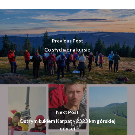
Previous Post
Co słychać na kursie
Next Post
Ostrym Łukiem Karpat - 2323 km górskiej
odysei