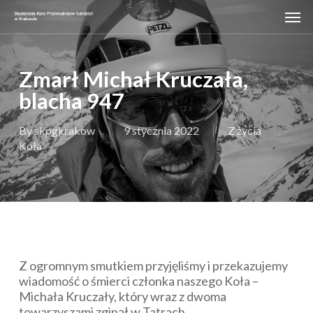
Skip
Men
to
main
content
Zmarł Michał Kruczała,
blacha 947
By
skpgkrakow
9 stycznia 2022
Z życia
Koła
Z ogromnym smutkiem przyjęliśmy i przekazujemy
wiadomość o śmierci członka naszego Koła –
Michała Kruczały, który wraz z dwoma
towarzyszami zginął w Tatrach.