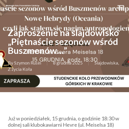
Skip
Men
to
main
content
Zaproszenie na slajdowisko
„Piętnaście sezonów wśród
Buszmenów…”
By
Szymon Rusin
8 grudnia 2025
Slajdowiska
,
Z życia Koła
Już w poniedziałek, 15 grudnia, o godzinie 18:30 w
dolnej sali klubokawiarni Hevre (ul. Meiselsa 18)