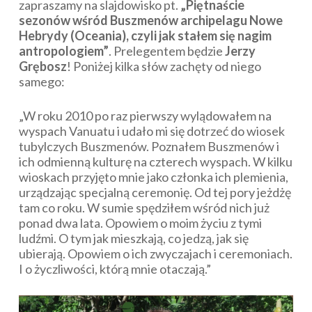
zapraszamy na slajdowisko pt.
„Piętnaście
sezonów wśród Buszmenów archipelagu Nowe
Hebrydy (Oceania), czyli jak stałem się nagim
antropologiem”
. Prelegentem będzie
Jerzy
Grębosz
! Poniżej kilka słów zachęty od niego
samego:
„W roku 2010 po raz pierwszy wylądowałem na
wyspach Vanuatu i udało mi się dotrzeć do wiosek
tubylczych Buszmenów. Poznałem Buszmenów i
ich odmienną kulturę na czterech wyspach. W kilku
wioskach przyjęto mnie jako członka ich plemienia,
urządzając specjalną ceremonię. Od tej pory jeżdżę
tam co roku. W sumie spędziłem wśród nich już
ponad dwa lata. Opowiem o moim życiu z tymi
ludźmi. O tym jak mieszkają, co jedzą, jak się
ubierają. Opowiem o ich zwyczajach i ceremoniach.
I o życzliwości, którą mnie otaczają.”