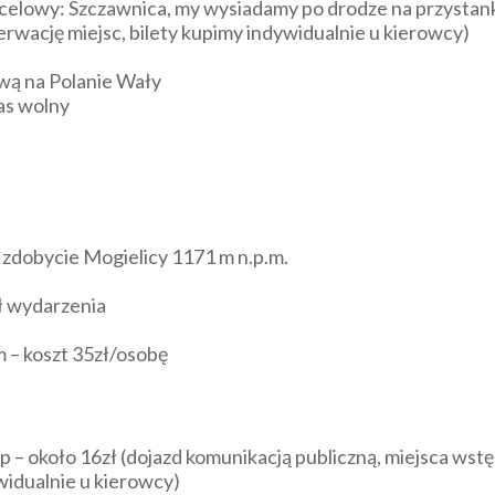
ocelowy: Szczawnica, my wysiadamy po drodze na przystan
erwację miejsc, bilety kupimy indywidualnie u kierowcy)
ową na Polanie Wały
as wolny
e
 zdobycie Mogielicy 1171 m n.p.m.
ał wydarzenia
 – koszt 35zł/osobę
op – około 16zł (dojazd komunikacją publiczną, miejsca ws
widualnie u kierowcy)