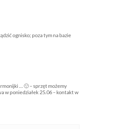
ądzić ognisko; poza tym na bazie
harmonijki … 🙂 – sprzęt możemy
wa w poniedziałek 25.06 – kontakt w