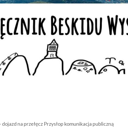
 dojazd na przełęcz Przysłop komunikacja publiczną