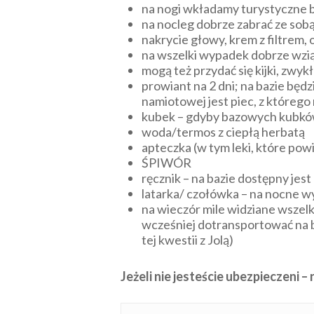
na nogi wkładamy turystyczne 
na nocleg dobrze zabrać ze sob
nakrycie głowy, krem z filtrem,
na wszelki wypadek dobrze wzią
mogą też przydać się kijki, zwyk
prowiant na 2 dni; na bazie będ
namiotowej jest piec, z którego
kubek – gdyby bazowych kubków
woda/termos z ciepłą herbatą
apteczka (w tym leki, które pow
ŚPIWÓR
ręcznik – na bazie dostępny jest
latarka/ czołówka – na nocne wy
na wieczór mile widziane wszelki
wcześniej dotransportować na b
tej kwestii z Jolą)
Jeżeli nie jesteście ubezpieczeni