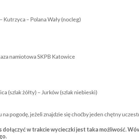
ń – Kutrzyca – Polana Wały (nocleg)
baza namiotowa SKPB Katowice
 (szlak żółty) – Jurków (szlak niebieski)
na pogodę, jeżeli znajdzie się choćby jeden chętny uczest
s dołączyć w trakcie wycieczki jest taka możliwość. Wó
go.