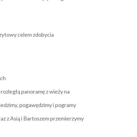
zczytowy celem zdobycia
ach
rozległą panoramę z wieży na
siedzimy, pogawędzimy i pogramy
raz z Asią i Bartoszem przemierzymy