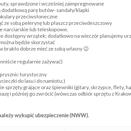
buty, sprawdzone i wcześniej zaimpregnowane
ą dodatkową parę butów- sandały/klapki
 okulary przeciwsłoneczne
ć ze sobą pelerynę lub płaszcz przeciwdeszczowy
łe narciarskie lub teleskopowe.
zie dostępny wrzątek; dodatkowo na wieczór planujemy urz
 można będzie skorzystać
 brakło dobrze mieć ze sobą własny 😉
inniście regularnie zażywać)
 prysznic turystyczny
cieczki do lasu i do namiotu;)
e sprzęty grające oraz śpiewniki (gitary, skrzypce, flety, 
azę i później go zwrócić (wówczas odbiór sprzętu z Krako
 – należy wykupić ubezpieczenie (NWW).