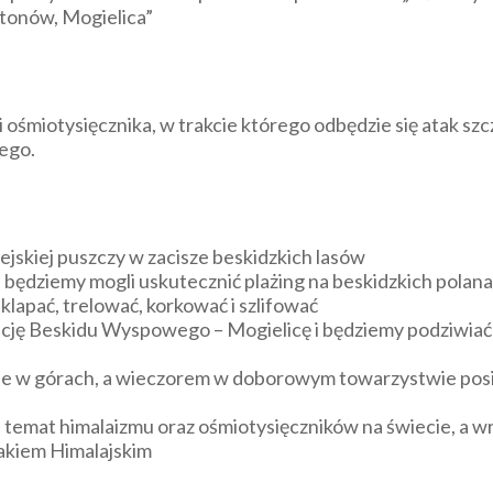
stonów, Mogielica”
i ośmiotysięcznika, w trakcie którego odbędzie się atak s
ego.
ejskiej puszczy w zacisze beskidzkich lasów
 będziemy mogli uskutecznić plażing na beskidzkich polan
lapać, trelować, korkować i szlifować
cję Beskidu Wyspowego – Mogielicę i będziemy podziwiać 
azie w górach, a wieczorem w doborowym towarzystwie po
 temat himalaizmu oraz ośmiotysięczników na świecie, a w
lakiem Himalajskim