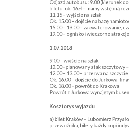
Odjazd autobusu: 9.00 (kierunek d
biletu: ok. 16zł – mamy wstępną rez
11.15 – wyjście na szlak
Ok. 15.00 – dojście na bazę namiot
15.00 – 19.00 – zakwaterowanie, cz
19.00 – ognisko i wieczorne atrakcj
1.07.2018
9.00 – wyjście na szlak
12.00 –planowany atak szczytowy –
12.00 – 13.00 – przerwa na szczycie
Ok. 16.00 – dojście do Jurkowa, fin
Ok. 18.00 – powrót do Krakowa
Powrót z Jurkowa wynajętym busem
Kosztorys wyjazdu
a) bilet Kraków – Lubomierz Przysł
przewoźnika, bilety każdy kupi indy