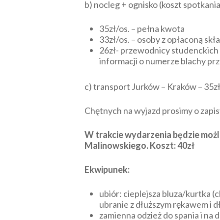
b) nocleg + ognisko (koszt spotkania
35zł/os. – pełna kwota
33zł/os. – osoby z opłaconą skł
26zł- przewodnicy studenckich k
informacji o numerze blachy pr
c) transport Jurków – Kraków – 35z
Chętnych na wyjazd prosimy o zapis
W trakcie wydarzenia będzie możli
Malinowskiego. Koszt: 40zł
Ekwipunek:
ubiór: cieplejsza bluza/kurtka (
ubranie z dłuższym rękawem i dł
zamienna odzież do spania i na 