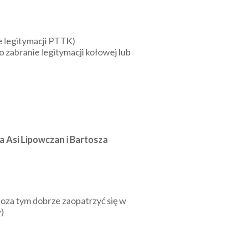
e legitymacji PTTK)
 zabranie legitymacji kołowej lub
a Asi Lipowczan i Bartosza
 poza tym dobrze zaopatrzyć się w
y)