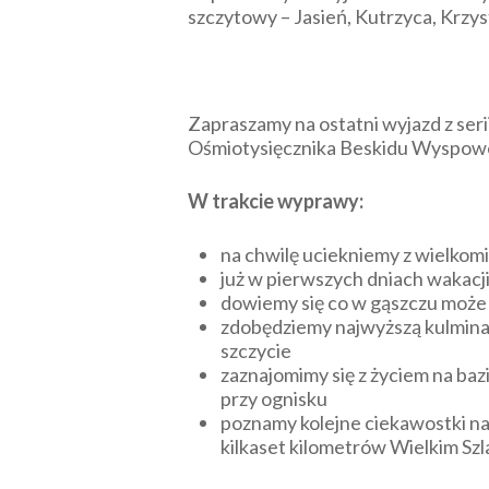
szczytowy – Jasień, Kutrzyca, Krzy
Zapraszamy na ostatni wyjazd z seri
Ośmiotysięcznika Beskidu Wyspow
W trakcie wyprawy:
na chwilę uciekniemy z wielkomi
już w pierwszych dniach wakacji
dowiemy się co w gąszczu może k
zdobędziemy najwyższą kulmina
szczycie
zaznajomimy się z życiem na b
przy ognisku
poznamy kolejne ciekawostki na
kilkaset kilometrów Wielkim Sz