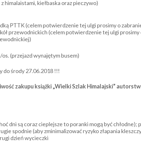
 z himalaistami, kiełbaska oraz pieczywo)
adką PTTK (celem potwierdzenie tej ulgi prosimy o zabrani
ół przewodnickich (celem potwierdzenie tej ulgi prosimy o
zewodnickiej)
ł/os. (przejazd wynajętym busem)
y do środy 27.06.2018 !!!
wość zakupu książki „Wielki Szlak Himalajski” autorstw
choć dni są coraz cieplejsze to poranki mogą być chłodne);
ugie spodnie (aby zminimalizować ryzyko złapania kleszcz
drugi dzień wycieczki