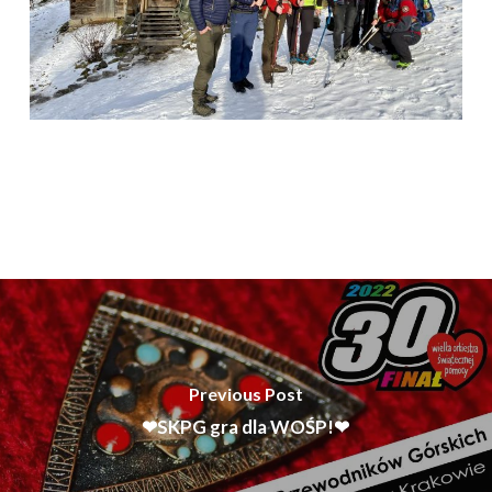
Previous Post
❤SKPG gra dla WOŚP!❤