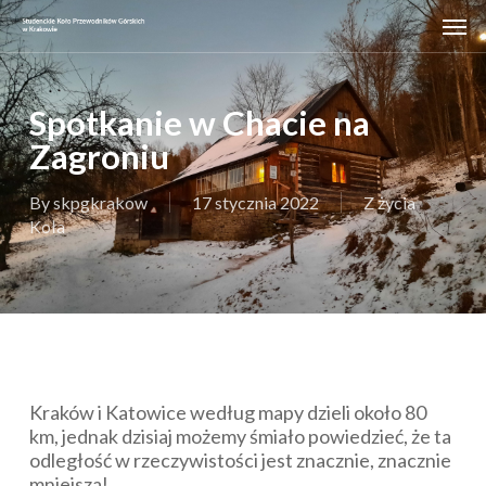
Skip
Men
to
main
content
Spotkanie w Chacie na
Zagroniu
By
skpgkrakow
17 stycznia 2022
Z życia
Koła
Kraków i Katowice według mapy dzieli około 80
km, jednak dzisiaj możemy śmiało powiedzieć, że ta
odległość w rzeczywistości jest znacznie, znacznie
mniejsza!