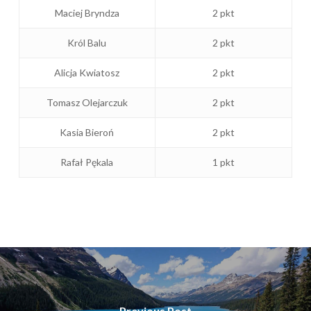
Maciej Bryndza
2 pkt
Król Balu
2 pkt
Alicja Kwiatosz
2 pkt
Tomasz Olejarczuk
2 pkt
Kasia Bieroń
2 pkt
Rafał Pękala
1 pkt
Previous Post