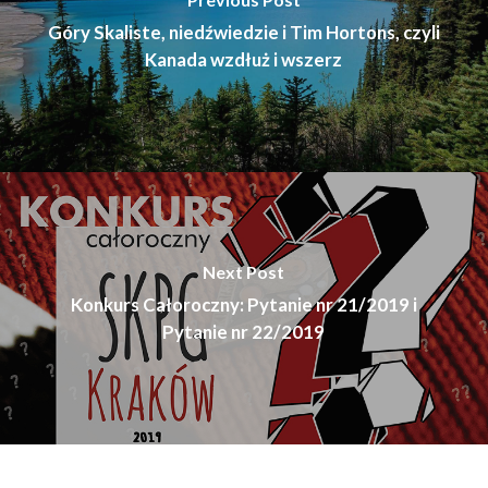
Góry Skaliste, niedźwiedzie i Tim Hortons, czyli
Kanada wzdłuż i wszerz
Next Post
Konkurs Całoroczny: Pytanie nr 21/2019 i
Pytanie nr 22/2019