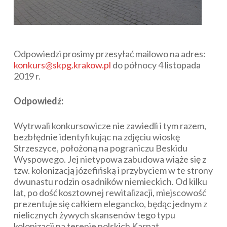
Odpowiedzi prosimy przesyłać mailowo na adres:
konkurs@skpg.krakow.pl
do północy 4 listopada
2019 r.
Odpowiedź:
Wytrwali konkursowicze nie zawiedli i tym razem,
bezbłędnie identyfikując na zdjęciu wioskę
Strzeszyce, położoną na pograniczu Beskidu
Wyspowego. Jej nietypowa zabudowa wiąże się z
tzw. kolonizacją józefińską i przybyciem w te strony
dwunastu rodzin osadników niemieckich. Od kilku
lat, po dość kosztownej rewitalizacji, miejscowość
prezentuje się całkiem elegancko, będąc jednym z
nielicznych żywych skansenów tego typu
kolonizacji na terenie polskich Karpat.