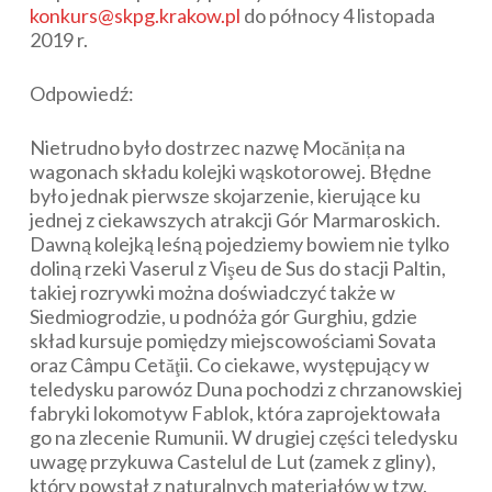
konkurs@skpg.krakow.pl
do północy 4 listopada
2019 r.
Odpowiedź:
Nietrudno było dostrzec nazwę Mocănița na
wagonach składu kolejki wąskotorowej. Błędne
było jednak pierwsze skojarzenie, kierujące ku
jednej z ciekawszych atrakcji Gór Marmaroskich.
Dawną kolejką leśną pojedziemy bowiem nie tylko
doliną rzeki Vaserul z Vişeu de Sus do stacji Paltin,
takiej rozrywki można doświadczyć także w
Siedmiogrodzie, u podnóża gór Gurghiu, gdzie
skład kursuje pomiędzy miejscowościami Sovata
oraz Câmpu Cetăţii. Co ciekawe, występujący w
teledysku parowóz Duna pochodzi z chrzanowskiej
fabryki lokomotyw Fablok, która zaprojektowała
go na zlecenie Rumunii. W drugiej części teledysku
uwagę przykuwa Castelul de Lut (zamek z gliny),
który powstał z naturalnych materiałów w tzw.