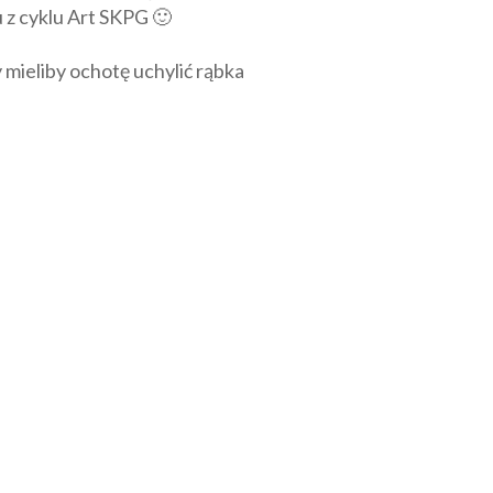
z cyklu Art SKPG 🙂
mieliby ochotę uchylić rąbka