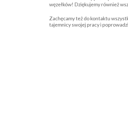
węzełków! Dziękujemy również wszy
Zachęcamy też do kontaktu wszystk
tajemnicy swojej pracy i poprowadzi