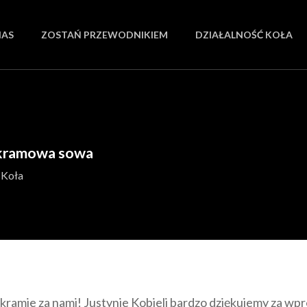
NAS
ZOSTAŃ PRZEWODNIKIEM
DZIAŁALNOŚĆ KOŁA
akramowa sowa
 Koła
ramie za nami! Justynie Kobieli bardzo dziękujemy za wpr