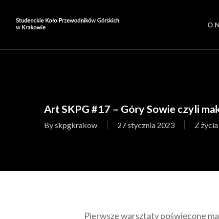
Skip
to
O 
main
content
Art SKPG #17 – Góry Sowie czyli m
By
skpgkrakow
27 stycznia 2023
Z życia
Pierwsze warsztaty poświęcone mak