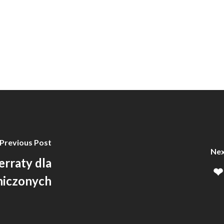
Previous Post
Nex
erraty dla
❤ 
niczonych