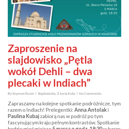
Zaproszenie na
slajdowisko „Pętla
wokół Dehli – dwa
plecaki w Indiach”
By
Szymon Rusin
Slajdowiska
,
Z życia Koła
No Comments
Zapraszamy na kolejne spotkanie podróżnicze, tym
razem o Indiach! Prelegentki:
Anna Antolak
i
Paulina Kubaj
zabiorą nas w podróż po tym
fascynującym kraju pełnym kontrastów. Spotkanie
będzie mieć miejsce
5 marca o godz. 18:30
w barze