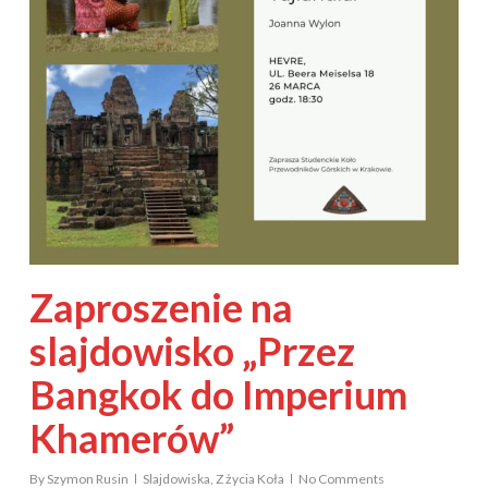
Zaproszenie na
slajdowisko „Przez
Bangkok do Imperium
Khamerów”
By
Szymon Rusin
Slajdowiska
,
Z życia Koła
No Comments