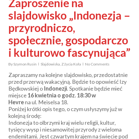
Zaproszenie na
slajdowisko „Indonezja –
przyrodniczo,
społecznie, gospodarczo
i kulturowo fascynująca”
By
Szymon Rusin
Slajdowiska
,
Z życia Koła
No Comments
Zapraszamy na kolejne slajdowisko, przedostatnie
przed przerwą wakacyjną. Będzie to opowieść Izy
Będkowskiej o
Indonezji
. Spotkanie będzie mieć
miejsce
16 kwietnia o godz. 18:30 w
Hevre
na ul. Meiselsa 18.
Poniżej krótki opis tego, o czym usłyszymy już w
kolejną środę:
Indonezja to olbrzymi kraj wielu religii, kultur,
tysięcy wysp i niesamowitej przyrody z wieloma
endemitami. Jest czwartym krajem na świecie pod