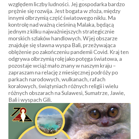
względem liczby ludności. Jej gospodarka bardzo
prężnie się rozwija. Jest bogata w złoża, między
innymi olbrzymią część światowego niklu. Ma
kontrolę nad ważną cieśniną Malaka, będącą
jednym z kilku najważniejszych strategicznie
morskich szlaków handlowych. W jej obszarze
znajduje się sławna wyspa Bali, przeżywająca
oblężenie po zakończeniu pandemii Covid. Kraj ten
odgrywa olbrzymią rolę jako potęga światowa, a
pozostaje wciąż mało znany w naszym kraju –
zapraszam na relację z miesięcznej podróży po
parkach narodowych, wulkanach, rafach
koralowych, świątyniach różnych religii i wielu
różnych obszarach na Sulawesi, Sumatrze, Jawie,
Bali i wyspach Gili.