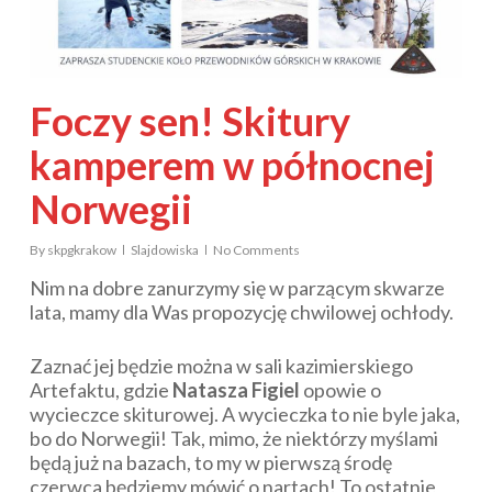
Foczy sen! Skitury
kamperem w północnej
Norwegii
By
skpgkrakow
Slajdowiska
No Comments
Nim na dobre zanurzymy się w parzącym skwarze
lata, mamy dla Was propozycję chwilowej ochłody.
Zaznać jej będzie można w sali kazimierskiego
Artefaktu, gdzie
Natasza Figiel
opowie o
wycieczce skiturowej. A wycieczka to nie byle jaka,
bo do Norwegii! Tak, mimo, że niektórzy myślami
będą już na bazach, to my w pierwszą środę
czerwca będziemy mówić o nartach! To ostatnie