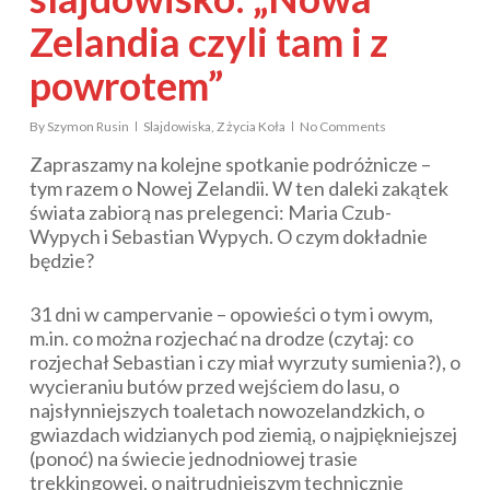
Zelandia czyli tam i z
powrotem”
By
Szymon Rusin
Slajdowiska
,
Z życia Koła
No Comments
Zapraszamy na kolejne spotkanie podróżnicze –
tym razem o Nowej Zelandii. W ten daleki zakątek
świata zabiorą nas prelegenci: Maria Czub-
Wypych i Sebastian Wypych. O czym dokładnie
będzie?
31 dni w campervanie – opowieści o tym i owym,
m.in. co można rozjechać na drodze (czytaj: co
rozjechał Sebastian i czy miał wyrzuty sumienia?), o
wycieraniu butów przed wejściem do lasu, o
najsłynniejszych toaletach nowozelandzkich, o
gwiazdach widzianych pod ziemią, o najpiękniejszej
(ponoć) na świecie jednodniowej trasie
trekkingowej, o najtrudniejszym technicznie