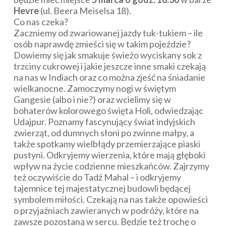
Hevre
(ul. Beera Meiselsa 18).
Co nas czeka?
Zaczniemy od zwariowanej jazdy tuk-tukiem – ile
osób naprawdę zmieści się w takim pojeździe?
Dowiemy się jak smakuje świeżo wyciskany sok z
trzciny cukrowej i jakie jeszcze inne smaki czekają
na nas w Indiach oraz co można zjeść na śniadanie
wielkanocne. Zamoczymy nogi w świętym
Gangesie (albo i nie?) oraz wcielimy się w
bohaterów kolorowego święta Holi, odwiedzając
Udajpur. Poznamy fascynujący świat indyjskich
zwierząt, od dumnych słoni po zwinne małpy, a
także spotkamy wielbłądy przemierzające piaski
pustyni. Odkryjemy wierzenia, które mają głęboki
wpływ na życie codzienne mieszkańców. Zajrzymy
też oczywiście do Tadź Mahal – i odkryjemy
tajemnice tej majestatycznej budowli będącej
symbolem miłości. Czekają na nas także opowieści
o przyjaźniach zawieranych w podróży, które na
zawsze pozostaną w sercu. Będzie też trochę o