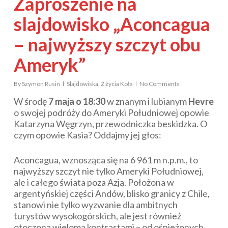
Zaproszenie na
slajdowisko „Aconcagua
– najwyższy szczyt obu
Ameryk”
By
Szymon Rusin
Slajdowiska
,
Z życia Koła
No Comments
W środę
7 maja o 18:30
w znanym i lubianym
Hevre
o swojej podróży do Ameryki Południowej opowie
Katarzyna Węgrzyn, przewodniczka beskidzka. O
czym opowie Kasia? Oddajmy jej głos:
Aconcagua, wznosząca się na 6 961 m n.p.m., to
najwyższy szczyt nie tylko Ameryki Południowej,
ale i całego świata poza Azją. Położona w
argentyńskiej części Andów, blisko granicy z Chile,
stanowi nie tylko wyzwanie dla ambitnych
turystów wysokogórskich, ale jest również
otoczona wieloma kontrastami – od ośnieżonych