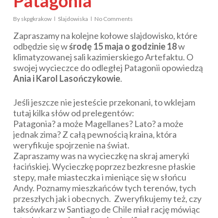
Patagonia
By
skpgkrakow
Slajdowiska
No Comments
Zapraszamy na kolejne kołowe slajdowisko, które
odbędzie się w
środę 15 maja o godzinie 18
w
klimatyzowanej sali kazimierskiego Artefaktu. O
swojej wycieczce do odległej Patagonii opowiedzą
Ania i Karol Lasończykowie
.
Jeśli jeszcze nie jesteście przekonani, to wklejam
tutaj kilka słów od prelegentów:
Patagonia? a może Magellanes? Lato? a może
jednak zima? Z całą pewnością kraina, która
weryfikuje spojrzenie na świat.
Zapraszamy was na wycieczkę na skraj ameryki
łacińskiej. Wycieczkę poprzez bezkresne płaskie
stepy, małe miasteczka i mieniące się w słońcu
Andy. Poznamy mieszkańców tych terenów, tych
przeszłych jak i obecnych. Zweryfikujemy też, czy
taksówkarz w Santiago de Chile miał rację mówiąc