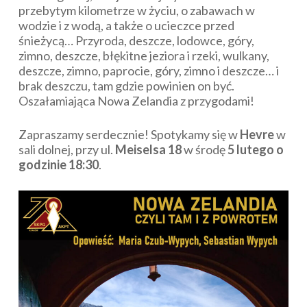
przebytym kilometrze w życiu, o zabawach w
wodzie i z wodą, a także o ucieczce przed
śnieżycą… Przyroda, deszcze, lodowce, góry,
zimno, deszcze, błękitne jeziora i rzeki, wulkany,
deszcze, zimno, paprocie, góry, zimno i deszcze… i
brak deszczu, tam gdzie powinien on być.
Oszałamiająca Nowa Zelandia z przygodami!
Zapraszamy serdecznie! Spotykamy się w
Hevre
w
sali dolnej, przy ul.
Meiselsa 18
w środę
5 lutego o
godzinie 18:30
.