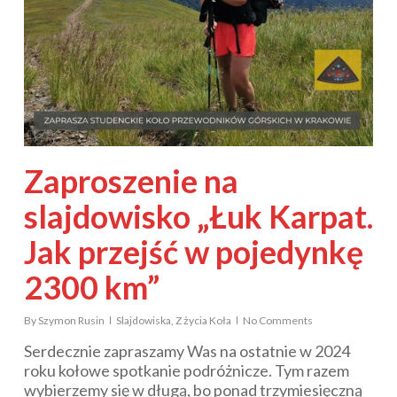
Zaproszenie na
slajdowisko „Łuk Karpat.
Jak przejść w pojedynkę
2300 km”
By
Szymon Rusin
Slajdowiska
,
Z życia Koła
No Comments
Serdecznie zapraszamy Was na ostatnie w 2024
roku kołowe spotkanie podróżnicze. Tym razem
wybierzemy się w długą, bo ponad trzymiesięczną