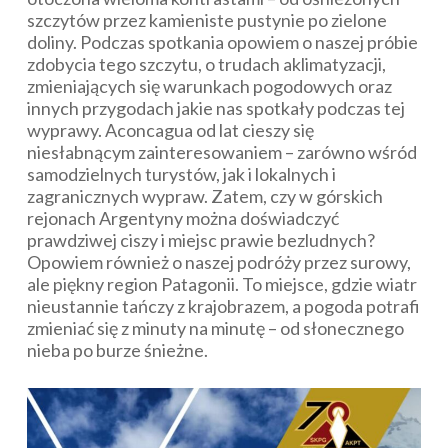
szczytów przez kamieniste pustynie po zielone
doliny. Podczas spotkania opowiem o naszej próbie
zdobycia tego szczytu, o trudach aklimatyzacji,
zmieniających się warunkach pogodowych oraz
innych przygodach jakie nas spotkały podczas tej
wyprawy. Aconcagua od lat cieszy się
niesłabnącym zainteresowaniem – zarówno wśród
samodzielnych turystów, jak i lokalnych i
zagranicznych wypraw. Zatem, czy w górskich
rejonach Argentyny można doświadczyć
prawdziwej ciszy i miejsc prawie bezludnych?
Opowiem również o naszej podróży przez surowy,
ale piękny region Patagonii. To miejsce, gdzie wiatr
nieustannie tańczy z krajobrazem, a pogoda potrafi
zmieniać się z minuty na minutę – od słonecznego
nieba po burze śnieżne.​