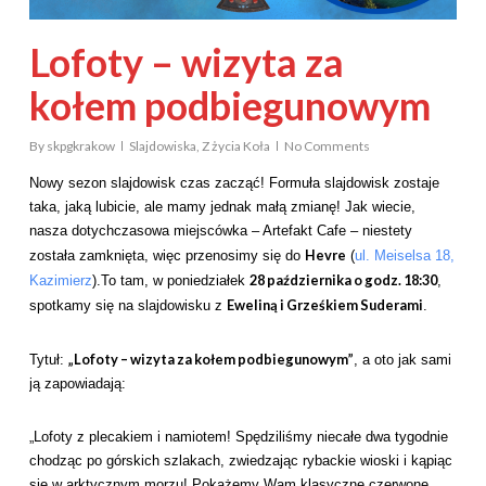
Lofoty – wizyta za
kołem podbiegunowym
By
skpgkrakow
Slajdowiska
,
Z życia Koła
No Comments
Nowy sezon slajdowisk czas zacząć! Formuła slajdowisk zostaje
taka, jaką lubicie, ale mamy jednak małą zmianę! Jak wiecie,
nasza dotychczasowa miejscówka – Artefakt Cafe – niestety
Hevre
została zamknięta, więc przenosimy się do
(
ul. Meiselsa 18,
28 października o godz. 18:30
Kazimierz
).To tam, w poniedziałek
,
Eweliną i Grześkiem Suderami
spotkamy się na slajdowisku z
.
„Lofoty – wizyta za kołem podbiegunowym”
Tytuł:
, a oto jak sami
ją zapowiadają:
„Lofoty z plecakiem i namiotem! Spędziliśmy niecałe dwa tygodnie
chodząc po górskich szlakach, zwiedzając rybackie wioski i kąpiąc
się w arktycznym morzu! Pokażemy Wam klasyczne czerwone