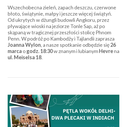
Wszechobecna zieleń, zapach deszczu, czerwone
błoto, świątynie, małpy i jeszcze więcej świątyń.
Od ukrytych w dżungli budowli Angkoru, przez
pływające wioski na jeziorze Tonle Sap, aż po
skąpaną w tragicznej przeszłości stolicę Phnom
Penn. W podróż po Kambodży i Tajlandii zaprasza
Joanna Wylon
, a nasze spotkanie odbędzie się
26
marca
o
godz. 18:30
w znanym i lubianym
Hevre
na
ul. Meiselsa 18
.