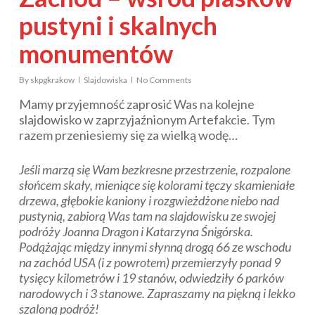
pustyni i skalnych
monumentów
By
skpgkrakow
Slajdowiska
No Comments
Mamy przyjemność zaprosić Was na kolejne
slajdowisko w zaprzyjaźnionym Artefakcie. Tym
razem przeniesiemy się za wielką wodę…
Jeśli marzą się Wam bezkresne przestrzenie, rozpalone
słońcem skały, mieniące się kolorami tęczy skamieniałe
drzewa, głębokie kaniony i rozgwieżdżone niebo nad
pustynią, zabiorą Was tam na slajdowisku ze swojej
podróży Joanna Dragon i Katarzyna Śnigórska.
Podążając między innymi słynną drogą 66 ze wschodu
na zachód USA (i z powrotem) przemierzyły ponad 9
tysięcy kilometrów i 19 stanów, odwiedziły 6 parków
narodowych i 3 stanowe. Zapraszamy na piękną i lekko
szaloną podróż!