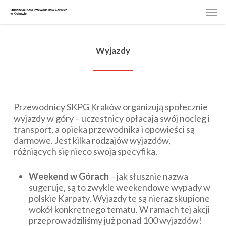
Skip
Men
to
main
content
Wyjazdy
Przewodnicy SKPG Kraków organizują społecznie
wyjazdy w góry – uczestnicy opłacają swój nocleg i
transport, a opieka przewodnika i opowieści są
darmowe. Jest kilka rodzajów wyjazdów,
różniących się nieco swoją specyfiką.
Weekend w Górach
– jak słusznie nazwa
sugeruje, są to zwykle weekendowe wypady w
polskie Karpaty. Wyjazdy te są nieraz skupione
wokół konkretnego tematu. W ramach tej akcji
przeprowadziliśmy już ponad 100 wyjazdów!