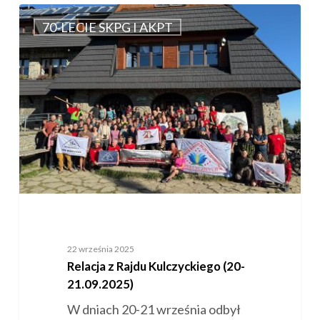
Relacja
z
70-LECIE SKPG I AKPT
Rajdu
Kulczyckiego
(20-
21.09.2025)
22 września 2025
Relacja z Rajdu Kulczyckiego (20-
21.09.2025)
W dniach 20-21 września odbył