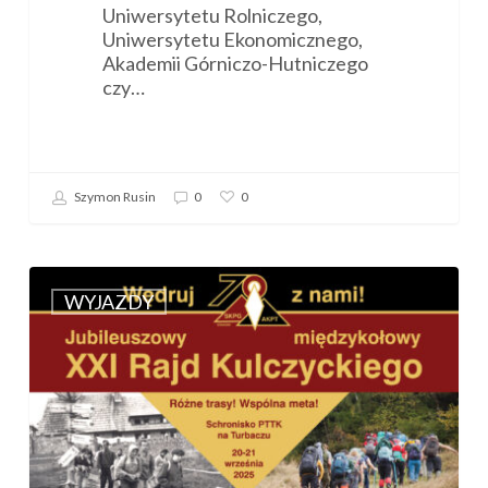
Uniwersytetu Rolniczego,
Uniwersytetu Ekonomicznego,
Akademii Górniczo-Hutniczego
czy…
Szymon Rusin
0
0
Zaproszenie
na
WYJAZDY
XXI
RAJD
KULCZYCKIEGO
(20-
21.09.2025)