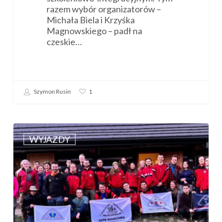
razem wybór organizatorów –
Michała Biela i Krzyśka
Magnowskiego – padł na
czeskie…
Szymon Rusin
1
SKPG
na
WYJAZDY
Kwadratlonie
2026!