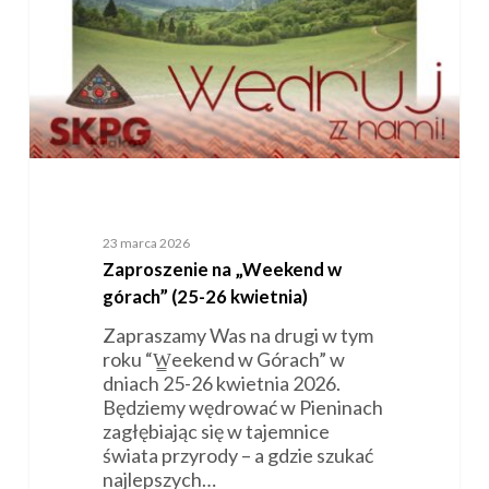
26
kwietnia)
23 marca 2026
Zaproszenie na „Weekend w
górach” (25-26 kwietnia)
Zapraszamy Was na drugi w tym
roku “W̳eekend w Górach” w
dniach 25-26 kwietnia 2026.
Będziemy wędrować w Pieninach
zagłębiając się w tajemnice
świata przyrody – a gdzie szukać
najlepszych…