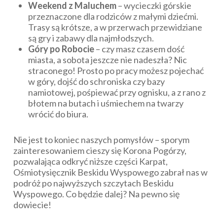
Weekend z Maluchem
– wycieczki górskie
przeznaczone dla rodziców z małymi dziećmi.
Trasy są krótsze, a w przerwach przewidziane
są gry i zabawy dla najmłodszych.
Góry po Robocie
– czy masz czasem dość
miasta, a sobota jeszcze nie nadeszła? Nic
straconego! Prosto po pracy możesz pojechać
w góry, dojść do schroniska czy bazy
namiotowej, pośpiewać przy ognisku, a z rano z
błotem na butach i uśmiechem na twarzy
wrócić do biura.
Nie jest to koniec naszych pomysłów – sporym
zainteresowaniem cieszy się Korona Pogórzy,
pozwalająca odkryć niższe części Karpat,
Ośmiotysięcznik Beskidu Wyspowego zabrał nas w
podróż po najwyższych szczytach Beskidu
Wyspowego. Co będzie dalej? Na pewno się
dowiecie!