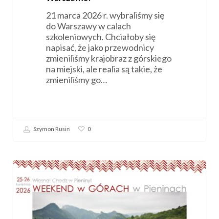
21 marca 2026 r. wybraliśmy się
do Warszawy w calach
szkoleniowych. Chciałoby się
napisać, że jako przewodnicy
zmieniliśmy krajobraz z górskiego
na miejski, ale realia są takie, że
zmieniliśmy go…
Szymon Rusin
0
Zaproszenie
na
WYJAZDY
„Weekend
w
górach”
(25-