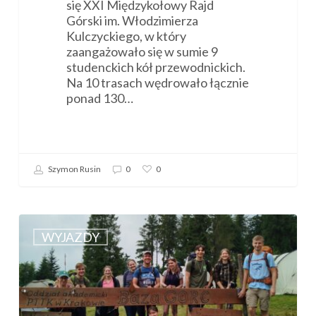
się XXI Międzykołowy Rajd
Górski im. Włodzimierza
Kulczyckiego, w który
zaangażowało się w sumie 9
studenckich kół przewodnickich.
Na 10 trasach wędrowało łącznie
ponad 130…
Szymon Rusin
0
0
Relacja
z
WYJAZDY
Rajdu
Integracyjnego
Oddziału
Akademickiego
(24-