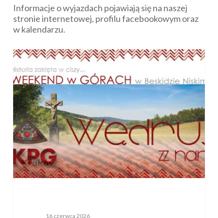
Informacje o wyjazdach pojawiają się na naszej
stronie internetowej, profilu facebookowym oraz
w kalendarzu.
Zaproszenie
na
WYJAZDY
„Weekend
w
Górach”
(4-
5
lipca
2026)
16 czerwca 2026