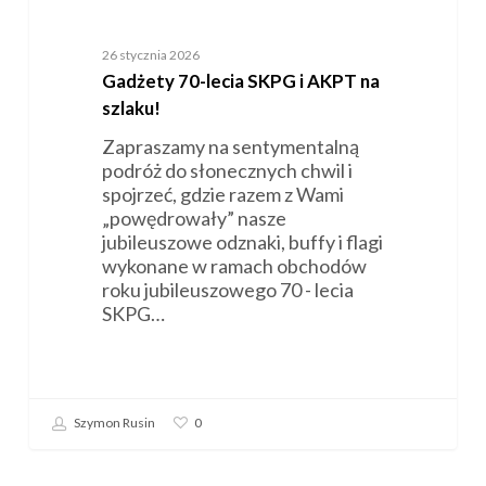
26 stycznia 2026
Gadżety 70-lecia SKPG i AKPT na
szlaku!
Zapraszamy na sentymentalną
podróż do słonecznych chwil i
spojrzeć, gdzie razem z Wami
„powędrowały” nasze
jubileuszowe odznaki, buffy i flagi
wykonane w ramach obchodów
roku jubileuszowego 70 - lecia
SKPG…
Szymon Rusin
0