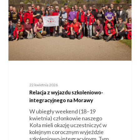
szkoleniowo-
integracyjnego
na
Morawy
22 kwietnia 2026
Relacja z wyjazdu szkoleniowo-
integracyjnego na Morawy
W ubiegły weekend (18–19
kwietnia) członkowie naszego
Koła mieli okazję uczestniczyć w
kolejnym corocznym wyjeździe
szkoleniowo-integracyjnym. Tym