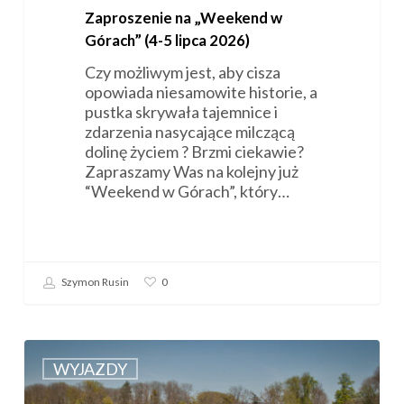
Zaproszenie na „Weekend w
Górach” (4-5 lipca 2026)
Czy możliwym jest, aby cisza
opowiada niesamowite historie, a
pustka skrywała tajemnice i
zdarzenia nasycające milczącą
dolinę życiem ? Brzmi ciekawie?
Zapraszamy Was na kolejny już
“Weekend w Górach”, który…
Szymon Rusin
0
Relacja
z
WYJAZDY
wyjazdu