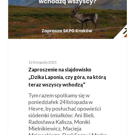
góra,
na
którą
teraz
wszyscy
wchodzą”
13 listopada 2025
Zaproszenie na slajdowisko
„Dzika Laponia, czy góra, na którą
teraz wszyscy wchodzą”
Tym razem spotkamy się w
poniedziałek 24 listopada w
Hevre, by posłuchać opowieści
siódemki śmiałków: Ani Bieli,
Radosława Kalisza, Moniki
Mielnikiewicz, Macieja
Majewskiego, Darii Sosny i Marka