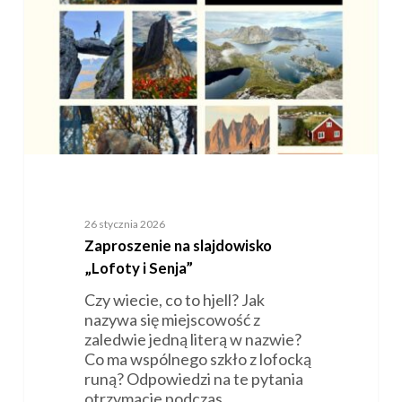
i
Senja”
26 stycznia 2026
Zaproszenie na slajdowisko
„Lofoty i Senja”
Czy wiecie, co to hjell? Jak
nazywa się miejscowość z
zaledwie jedną literą w nazwie?
Co ma wspólnego szkło z lofocką
runą? Odpowiedzi na te pytania
otrzymacie podczas