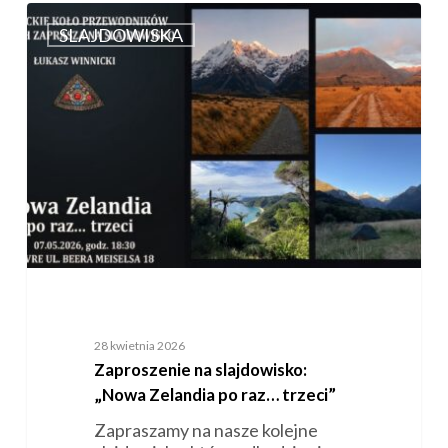
Zaproszenie
na
SLAJDOWISKA
slajdowisko:
„Nowa
Zelandia
po
raz…
trzeci”
28 kwietnia 2026
Zaproszenie na slajdowisko:
„Nowa Zelandia po raz… trzeci”
Zapraszamy na nasze kolejne