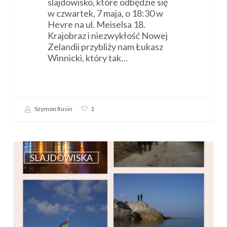
slajdowisko, które odbędzie się
w czwartek, 7 maja, o 18:30 w
Hevre na ul. Meiselsa 18.
Krajobraz i niezwykłość Nowej
Zelandii przybliży nam Łukasz
Winnicki, który tak…
Szymon Rusin
1
Zaproszenie
na
SLAJDOWISKA
slajdowisko:
„Azejberdżan
–
w
poszukiwaniu
szklanych