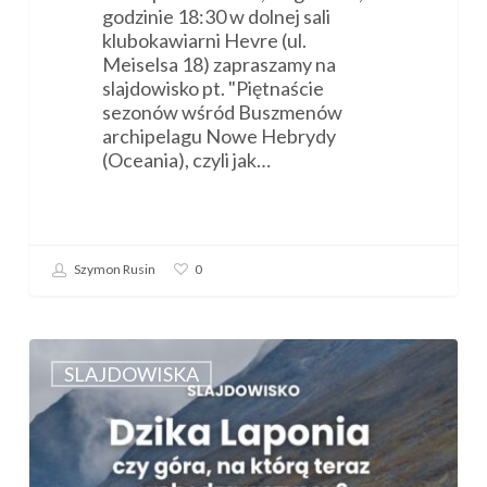
godzinie 18:30 w dolnej sali
klubokawiarni Hevre (ul.
Meiselsa 18) zapraszamy na
slajdowisko pt. "Piętnaście
sezonów wśród Buszmenów
archipelagu Nowe Hebrydy
(Oceania), czyli jak…
Szymon Rusin
0
Zaproszenie
na
SLAJDOWISKA
slajdowisko
„Dzika
Laponia,
czy