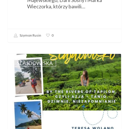
Wieczorka, którzy bawili…
Szymon Rusin
0
Zaproszenie
na
SLAJDOWISKA
slajdowisko
„By
the
rivers
of
Tapilon,
czyli
Azja
–
czyli