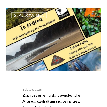
Zaproszenie
na
SLAJDOWISKA
slajdowisko:
„Te
Araroa,
czyli
długi
spacer
przez
Nową
Zelandię”
11 lutego 2026
Zaproszenie na slajdowisko: „Te
Araroa, czyli długi spacer przez