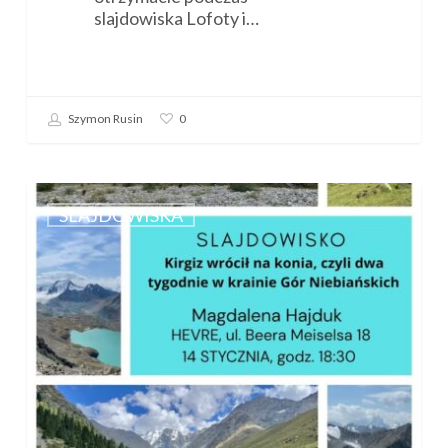
slajdowiska Lofoty i…
Szymon Rusin
0
Zapraszamy
na
SLAJDOWISKA
slajdowisko
„Kirgiz
wrócił
na
konia…”