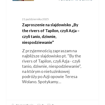
tanio,
dziwnie,
niespodziewanie”
21 października 2025
Zaproszenie na slajdowisko „By
the rivers of Tapilon, czyli Azja –
czyli tanio, dziwnie,
niespodziewanie”
Z przyjemnością zapraszam na
najbliższe slajdowisko pt. "By the
rivers of Tapilon, czyli Azja - czyli
tanio, dziwnie, niespodziewanie",
na którym o nietuzinkowej
podróży po Azji opowie Teresa
Wolano. Spotykamy…