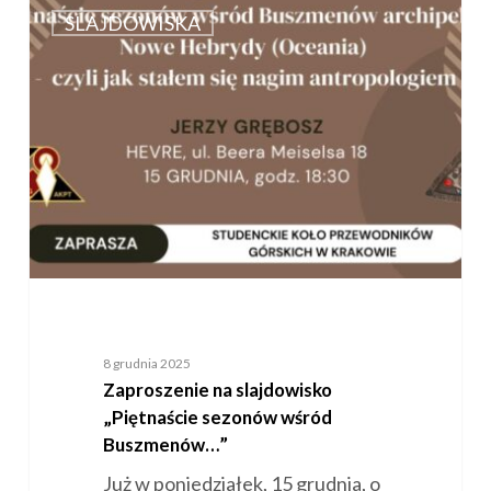
na
SLAJDOWISKA
slajdowisko
„Piętnaście
sezonów
wśród
Buszmenów…”
8 grudnia 2025
Zaproszenie na slajdowisko
„Piętnaście sezonów wśród
Buszmenów…”
Już w poniedziałek, 15 grudnia, o