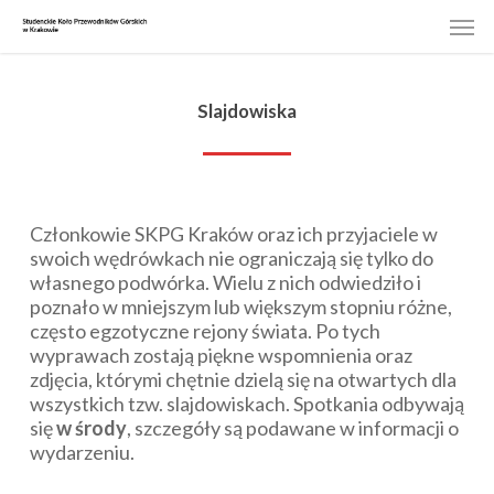
Skip
Men
to
main
content
Slajdowiska
Członkowie SKPG Kraków oraz ich przyjaciele w
swoich wędrówkach nie ograniczają się tylko do
własnego podwórka. Wielu z nich odwiedziło i
poznało w mniejszym lub większym stopniu różne,
często egzotyczne rejony świata. Po tych
wyprawach zostają piękne wspomnienia oraz
zdjęcia, którymi chętnie dzielą się na otwartych dla
wszystkich tzw. slajdowiskach. Spotkania odbywają
się
w środy
, szczegóły są podawane w informacji o
wydarzeniu.