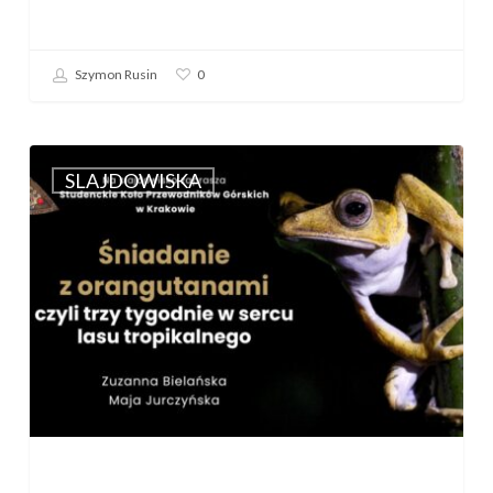
Szymon Rusin
0
Zaproszenie
na
SLAJDOWISKA
slajdowisko:
„Śniadanie
z
orangutanami,
czyli
trzy
tygodnie
w
sercu
lasu
tropikalnego!”