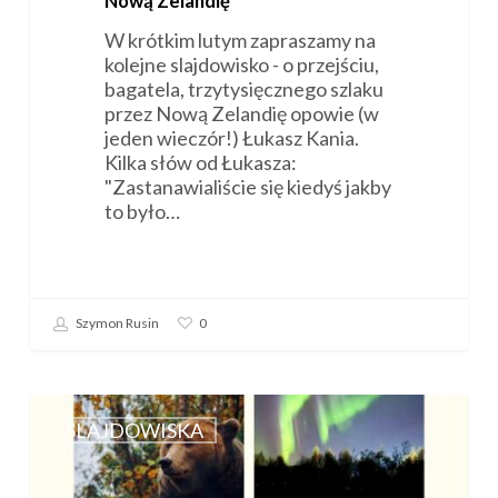
Nową Zelandię”
W krótkim lutym zapraszamy na
kolejne slajdowisko - o przejściu,
bagatela, trzytysięcznego szlaku
przez Nową Zelandię opowie (w
jeden wieczór!) Łukasz Kania.
Kilka słów od Łukasza:
"Zastanawialiście się kiedyś jakby
to było…
Szymon Rusin
0
Zaproszenie
na
SLAJDOWISKA
slajdowisko
„Lofoty