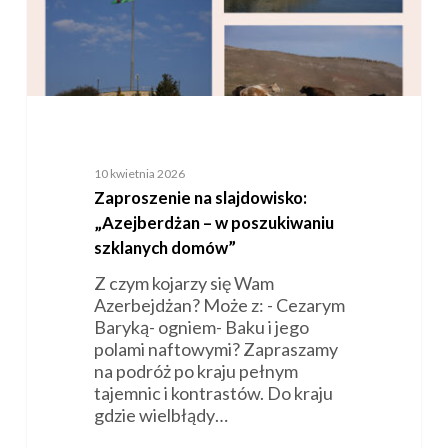
domów”
10 kwietnia 2026
Zaproszenie na slajdowisko:
„Azejberdżan – w poszukiwaniu
szklanych domów”
Z czym kojarzy się Wam
Azerbejdżan? Może z: - Cezarym
Baryką- ogniem- Baku i jego
polami naftowymi? Zapraszamy
na podróż po kraju pełnym
tajemnic i kontrastów. Do kraju
gdzie wielbłądy…